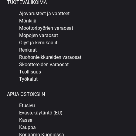
TUOTEVALIKOIMA
Ajovarusteet ja vaatteet
Mönkijä
Moottoripyörien varaosat
Mopojen varaosat
Öljyt ja kemikaalit
Renkaat
Ruohonleikkureiden varaosat
Skoottereiden varaosat
Teollisuus
Työkalut
APUA OSTOKSIIN
Etusivu
Evästekäytäntö (EU)
Kassa
Kauppa
Korjaamo Kuopiossa