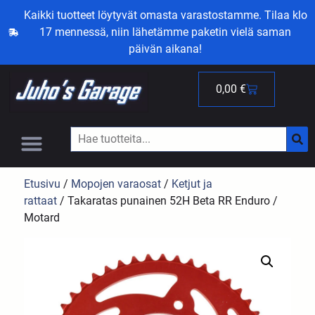
Kaikki tuotteet löytyvät omasta varastostamme. Tilaa klo
17 mennessä, niin lähetämme paketin vielä saman
päivän aikana!
0,00
€
Etusivu
/
Mopojen varaosat
/
Ketjut ja
rattaat
/ Takaratas punainen 52H Beta RR Enduro /
Motard