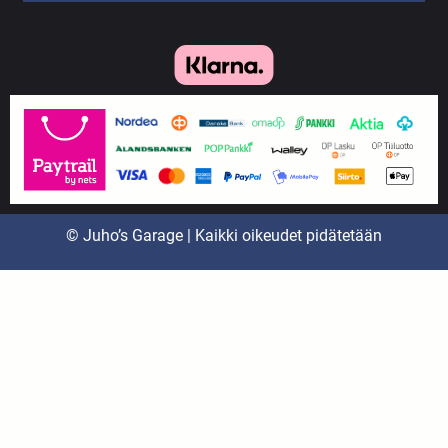
© Juho’s Garage | Kaikki oikeudet pidätetään