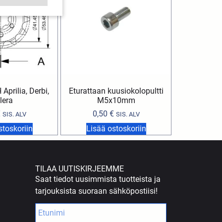
Aprilia, Derbi,
Eturattaan kuusiokolopultti
lera
M5x10mm
€
0,50
€
SIS. ALV
SIS. ALV
stoskoriin
Lisää ostoskoriin
TILAA UUTISKIRJEEMME
Saat tiedot uusimmista tuotteista ja
tarjouksista suoraan sähköpostiisi!