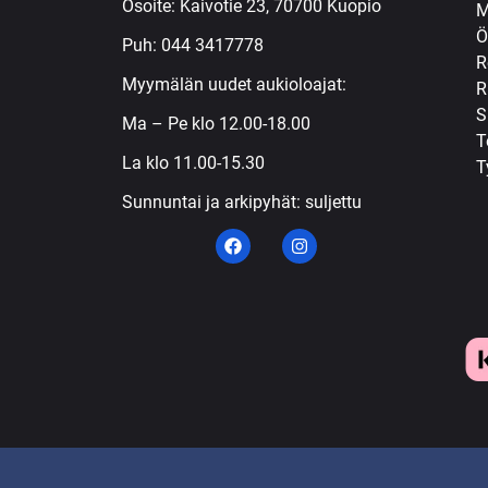
Osoite: Kaivotie 23, 70700 Kuopio
M
Ö
Puh:
044 3417778
R
Myymälän uudet aukioloajat:
R
S
Ma – Pe klo 12.00-18.00
T
La klo 11.00-15.30
T
Sunnuntai ja arkipyhät: suljettu