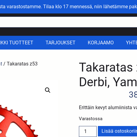
asta varastostamme. Tilaa klo 17 mennessä, niin lähetämme pak
IKKI TUOTTEET
TARJOUKSET
KORJAAMO
YHT
Takaratas
at
/ Takaratas z53
Derbi, Yam
3
Erittäin kevyt alumiinista v
Varastossa
Lisää ostoskorii