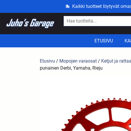
Kaikki tuotteet löytyvät om
ETUSIVU
KA
Etusivu
/
Mopojen varaosat
/
Ketjut ja ratta
punainen Derbi, Yamaha, Rieju