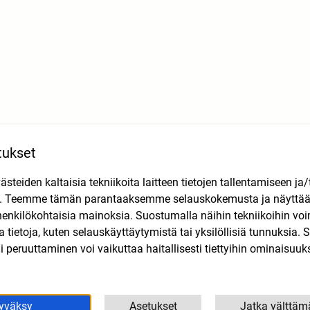
tukset
teiden kaltaisia tekniikoita laitteen tietojen tallentamiseen ja/
n. Teemme tämän parantaaksemme selauskokemusta ja näytt
henkilökohtaisia mainoksia. Suostumalla näihin tekniikoihin vo
Tutustu myös
lla tietoja, kuten selauskäyttäytymistä tai yksilöllisiä tunnuksia
 peruuttaminen voi vaikuttaa haitallisesti tiettyihin ominaisuuks
yväksy
Asetukset
Jatka välttäm