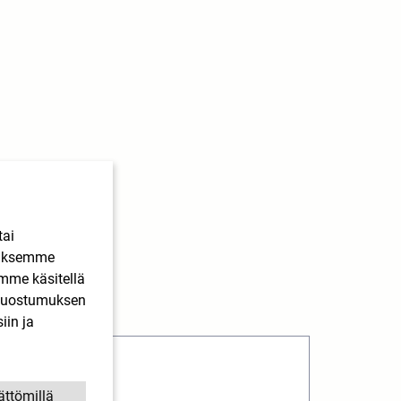
tai
ääksemme
imme käsitellä
. Suostumuksen
iin ja
ättömillä