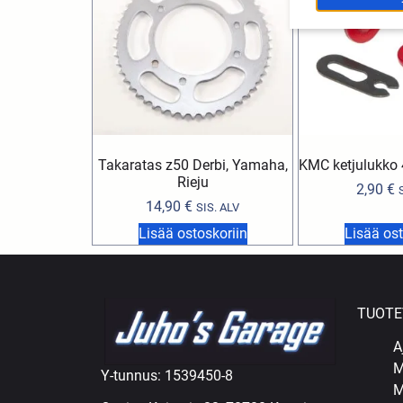
Takaratas z50 Derbi, Yamaha,
KMC ketjulukko
Rieju
2,90
€
14,90
€
SIS. ALV
Lisää ostoskoriin
Lisää ost
TUOTE
A
M
Y-tunnus: 1539450-8
M