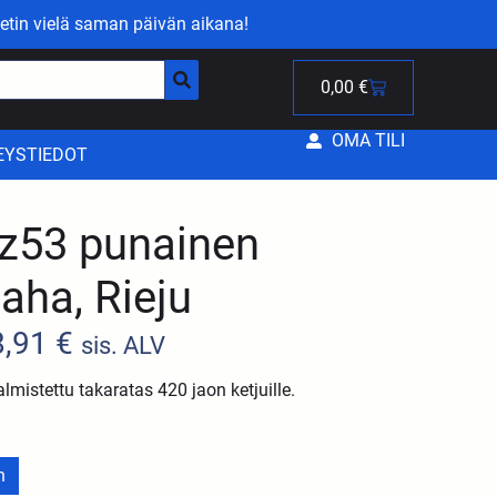
etin vielä saman päivän aikana!
0,00
€
OMA TILI
EYSTIEDOT
 z53 punainen
aha, Rieju
8,91
€
sis. ALV
almistettu takaratas 420 jaon ketjuille.
n