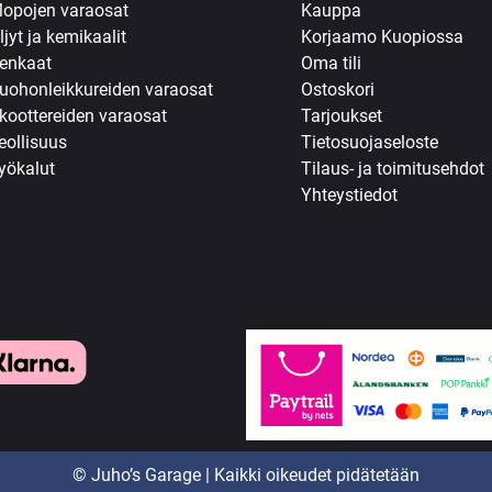
opojen varaosat
Kauppa
ljyt ja kemikaalit
Korjaamo Kuopiossa
enkaat
Oma tili
uohonleikkureiden varaosat
Ostoskori
koottereiden varaosat
Tarjoukset
eollisuus
Tietosuojaseloste
yökalut
Tilaus- ja toimitusehdot
Yhteystiedot
© Juho’s Garage | Kaikki oikeudet pidätetään