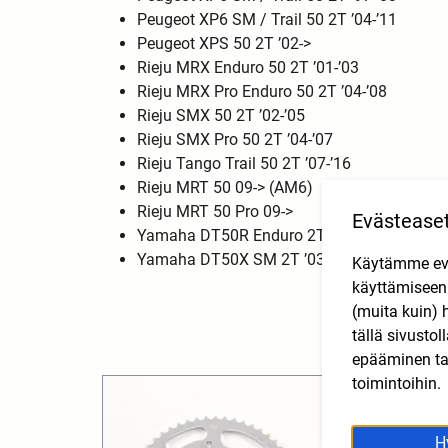
Peugeot XP6 SM / Trail 50 2T ’04-’11
Peugeot XPS 50 2T ’02->
Rieju MRX Enduro 50 2T ’01-’03
Rieju MRX Pro Enduro 50 2T ’04-’08
Rieju SMX 50 2T ’02-’05
Rieju SMX Pro 50 2T ’04-’07
Rieju Tango Trail 50 2T ’07-’16
Rieju MRT 50 09-> (AM6)
Rieju MRT 50 Pro 09->
Evästease
Yamaha DT50R Enduro 2T ’03-’11
Yamaha DT50X SM 2T ’03-’11
Käytämme eväs
käyttämisee
(muita kuin) 
tällä sivusto
epääminen tai
toimintoihin.
H