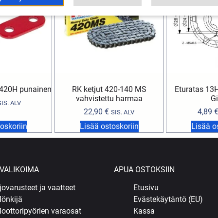
 420H punainen
RK ketjut 420-140 MS
Eturatas 13H 
vahvistettu harmaa
Gi
SIS. ALV
22,90
€
4,89
SIS. ALV
oskoriin
Lisää ostoskoriin
Lisää o
VALIKOIMA
APUA OSTOKSIIN
jovarusteet ja vaatteet
Etusivu
önkijä
Evästekäytäntö (EU)
oottoripyörien varaosat
Kassa