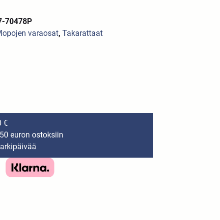
7-70478P
opojen varaosat
,
Takarattaat
0 €
150 euron ostoksiin
 arkipäivää