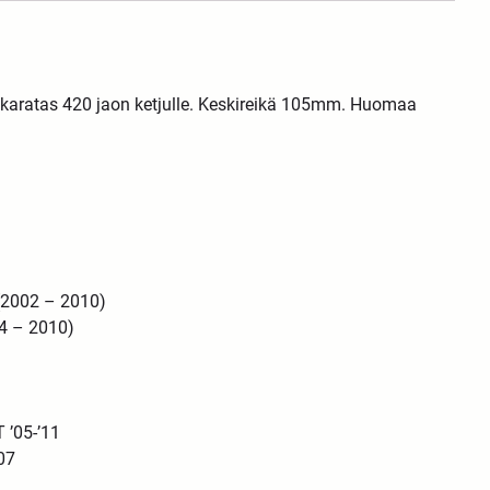
 takaratas 420 jaon ketjulle. Keskireikä 105mm. Huomaa
(2002 – 2010)
4 – 2010)
 ’05-’11
’07