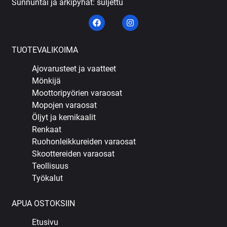
Sunnuntai ja arkipyhät: suljettu
TUOTEVALIKOIMA
Ajovarusteet ja vaatteet
Mönkijä
Moottoripyörien varaosat
Mopojen varaosat
Öljyt ja kemikaalit
Renkaat
Ruohonleikkureiden varaosat
Skoottereiden varaosat
Teollisuus
Työkalut
APUA OSTOKSIIN
Etusivu