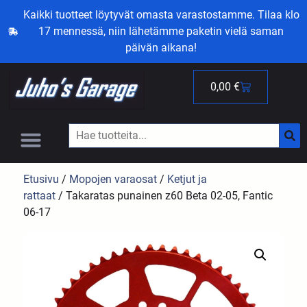
Kaikki tuotteet löytyvät omasta varastostamme. Tilaa klo
17 mennessä, niin lähetämme paketin vielä saman
päivän aikana!
0,00
€
Etusivu
/
Mopojen varaosat
/
Ketjut ja
rattaat
/ Takaratas punainen z60 Beta 02-05, Fantic
06-17