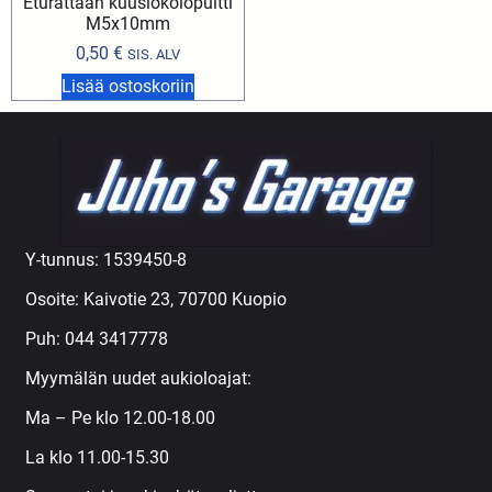
Eturattaan kuusiokolopultti
M5x10mm
0,50
€
SIS. ALV
Lisää ostoskoriin
Y-tunnus: 1539450-8
Osoite: Kaivotie 23, 70700 Kuopio
Puh:
044 3417778
Myymälän uudet aukioloajat:
Ma – Pe klo 12.00-18.00
La klo 11.00-15.30