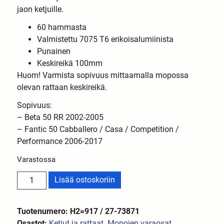
jaon ketjuille.
60 hammasta
Valmistettu 7075 T6 erikoisalumiinista
Punainen
Keskireikä 100mm
Huom! Varmista sopivuus mittaamalla mopossa
olevan rattaan keskireikä.
Sopivuus:
– Beta 50 RR 2002-2005
– Fantic 50 Cabballero / Casa / Competition /
Performance 2006-2017
Varastossa
Lisää ostoskoriin
Tuotenumero: H2=917 / 27-73871
Osastot:
Ketjut ja rattaat
,
Mopojen varaosat
,