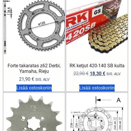
Forte takaratas z62 Derbi,
RK ketjut 420-140 SB kulta
Yamaha, Rieju
22,90
€
18,30
€
SIS. ALV
21,90
€
SIS. ALV
Lisää ostoskoriin
Lisää ostoskoriin