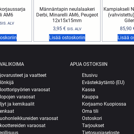
orjaussarja
Männäntapin neulalaakeri
Kampiakseli N
li AM6
Derbi, Minarelli AM6, Peugeot
(vahvistettu)
12x15x15mm
Gile
SIS. ALV
3,95
€
85,90
SIS. ALV
oskoriin
Lisää ostoskoriin
Lisää o
VALIKOIMA
APUA OSTOKSIIN
jovarusteet ja vaatteet
Etusivu
önkijä
Evästekäytäntö (EU)
oottoripyörien varaosat
Kassa
opojen varaosat
Kauppa
ljyt ja kemikaalit
Korjaamo Kuopiossa
enkaat
Oma tili
uohonleikkureiden varaosat
Ostoskori
koottereiden varaosat
Tarjoukset
eollisuus
Tietosuojaseloste