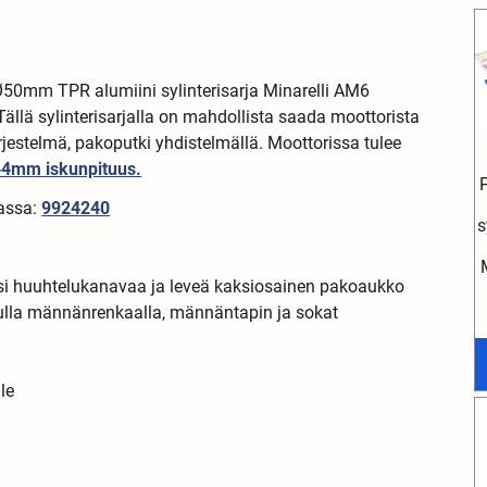
Ø50mm TPR alumiini sylinterisarja Minarelli AM6
Tällä sylinterisarjalla on mahdollista saada moottorista
rjestelmä, pakoputki yhdistelmällä. Moottorissa tulee
 44mm iskunpituus.
jassa:
9924240
s
isi huuhtelukanavaa ja leveä kaksiosainen pakoaukko
ulla männänrenkaalla, männäntapin ja sokat
le