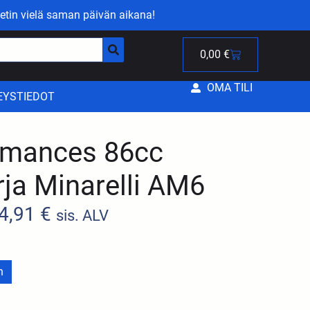
etin vielä saman päivän aikana!
0,00
€
OMA TILI
EYSTIEDOT
rmances 86cc
arja Minarelli AM6
4,91
€
sis. ALV
n