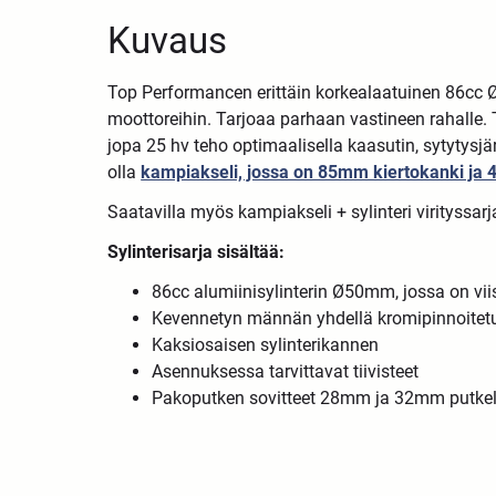
Kuvaus
Top Performancen erittäin korkealaatuinen 86cc 
moottoreihin. Tarjoaa parhaan vastineen rahalle. 
jopa 25 hv teho optimaalisella kaasutin, sytytysjä
olla
kampiakseli, jossa on 85mm kiertokanki ja
Saatavilla myös kampiakseli + sylinteri virityssar
Sylinterisarja sisältää:
86cc alumiinisylinterin Ø50mm, jossa on vi
Kevennetyn männän yhdellä kromipinnoitet
Kaksiosaisen sylinterikannen
Asennuksessa tarvittavat tiivisteet
Pakoputken sovitteet 28mm ja 32mm putkel