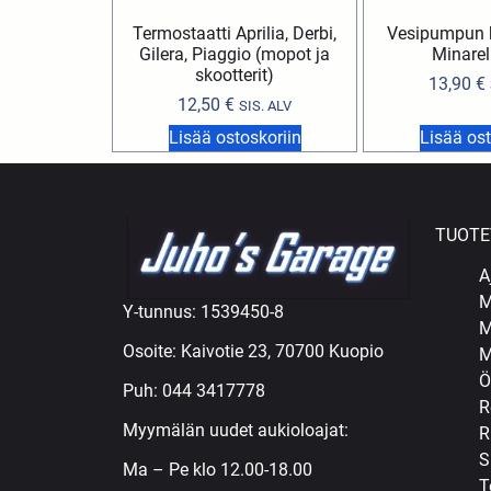
Termostaatti Aprilia, Derbi,
Vesipumpun k
Gilera, Piaggio (mopot ja
Minarel
skootterit)
13,90
€
12,50
€
SIS. ALV
Lisää ostoskoriin
Lisää ost
TUOTE
A
M
Y-tunnus: 1539450-8
M
Osoite: Kaivotie 23, 70700 Kuopio
M
Ö
Puh:
044 3417778
R
Myymälän uudet aukioloajat:
R
S
Ma – Pe klo 12.00-18.00
T