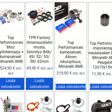
Top
TPR Factory
Performances
ilmansuodatin
Top
Top Perform
86cc
musta,
Performances
männänta
ylinterisarja +
kiinnitys Ø46/
kampiakseli,
neulalaakeri 
kampiakseli
49/ 52/ 55/
44mm
Minarelli A
Minarelli AM6
58/ 62mm
iskunpituus,
Peugeo
Minarelli AM6
12x15x1
524,90
€
49,90
€
SIS.
SIS. ALV
219,90
€
ALV
SIS. ALV
11,90
€
SIS.
Lisää
Lisää
ostoskoriin
ostoskoriin
Lisää ostoskoriin
Lisää ostosk