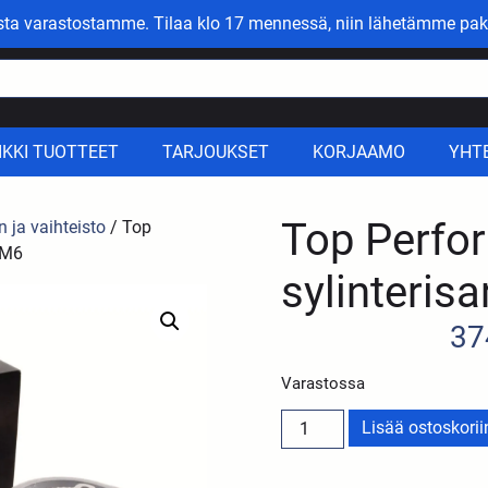
asta varastostamme. Tilaa klo 17 mennessä, niin lähetämme pak
IKKI TUOTTEET
TARJOUKSET
KORJAAMO
YHT
Top Perfo
n ja vaihteisto
/ Top
AM6
sylinteris
37
Varastossa
Lisää ostoskorii