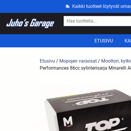
Kaikki tuotteet löytyvät om
ETUSIVU
KA
Etusivu
/
Mopojen varaosat
/
Moottori, kytki
Performances 86cc sylinterisarja Minarelli 