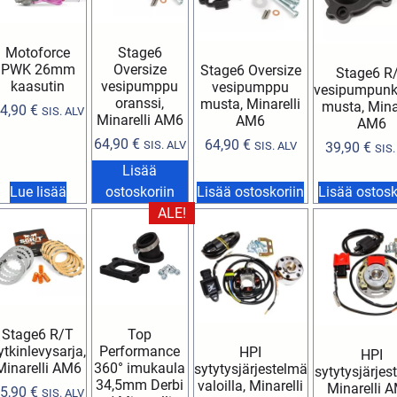
Motoforce
Stage6
PWK 26mm
Oversize
Stage6 Oversize
Stage6 R
kaasutin
vesipumppu
vesipumppu
vesipumpun
oranssi,
musta, Minarelli
musta, Minar
4,90
€
SIS. ALV
Minarelli AM6
AM6
AM6
64,90
€
64,90
€
SIS. ALV
SIS. ALV
39,90
€
SIS.
Lisää
Lue lisää
ostoskoriin
Lisää ostoskoriin
Lisää ostosk
ALE!
Stage6 R/T
Top
ytkinlevysarja,
Performance
HPI
HPI
Minarelli AM6
360° imukaula
sytytysjärjestelmä
sytytysjärjes
34,5mm Derbi
valoilla, Minarelli
Minarelli A
5,90
€
SIS. ALV