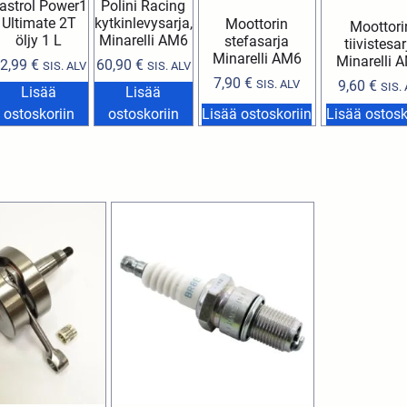
astrol Power1
Polini Racing
Ultimate 2T
kytkinlevysarja,
Moottorin
Moottori
öljy 1 L
Minarelli AM6
stefasarja
tiivistesar
Minarelli AM6
Minarelli 
2,99
€
60,90
€
SIS. ALV
SIS. ALV
7,90
€
SIS. ALV
9,60
€
SIS.
Lisää
Lisää
ostoskoriin
ostoskoriin
Lisää ostoskoriin
Lisää ostosk