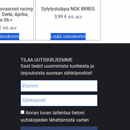
ovascoot racing
Sytytystulppa NGK BR8ES
 Derbi, Aprilia,
3,99
€
SIS. ALV
ra 06->
€
SIS. ALV
stoskoriin
Lisää ostoskoriin
TILAA UUTISKIRJEEMME
Saat tiedot uusimmista tuotteista ja
tarjouksista suoraan sähköpostiisi!
Annan luvan tallentaa tietoni
uutiskirjeiden lähettämistä varten