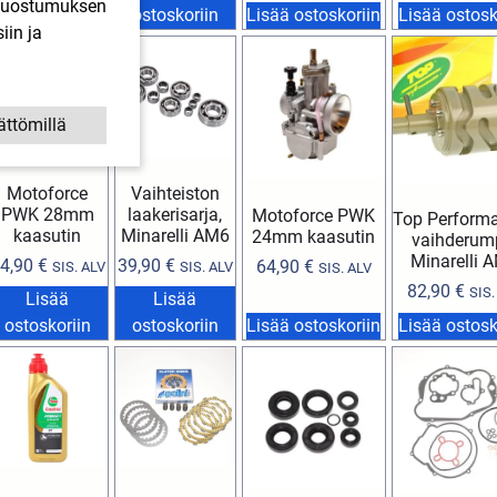
. Suostumuksen
Lue lisää
ostoskoriin
Lisää ostoskoriin
Lisää ostosk
iin ja
ättömillä
Motoforce
Vaihteiston
PWK 28mm
laakerisarja,
Motoforce PWK
Top Perform
kaasutin
Minarelli AM6
24mm kaasutin
vaihderum
Minarelli 
4,90
€
39,90
€
64,90
€
SIS. ALV
SIS. ALV
SIS. ALV
82,90
€
SIS.
Lisää
Lisää
ostoskoriin
ostoskoriin
Lisää ostoskoriin
Lisää ostosk