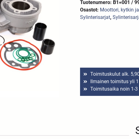
Tuotenumero: B1=001 / 9
Osastot:
Moottori, kytkin j
Sylinterisarjat
,
Sylinterisar
Toimituskulut alk. 5,9
Ilmainen toimitus yli 
Toimitusaika noin 1-3