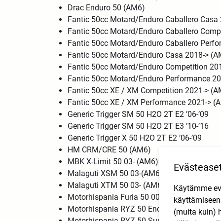
Drac Enduro 50 (AM6)
Fantic 50cc Motard/Enduro Caballero Cas
Fantic 50cc Motard/Enduro Caballero Comp
Fantic 50cc Motard/Enduro Caballero Per
Fantic 50cc Motard/Enduro Casa 2018-> (
Fantic 50cc Motard/Enduro Competition 20
Fantic 50cc Motard/Enduro Performance 2
Fantic 50cc XE / XM Competition 2021-> (
Fantic 50cc XE / XM Performance 2021-> 
Generic Trigger SM 50 H2O 2T E2 ’06-’09
Generic Trigger SM 50 H2O 2T E3 ’10-’16
Generic Trigger X 50 H2O 2T E2 ’06-’09
HM CRM/CRE 50 (AM6)
MBK X-Limit 50 03- (AM6)
Evästease
Malaguti XSM 50 03-(AM6)
Malaguti XTM 50 03- (AM6)
Käytämme eväs
Motorhispania Furia 50 00- (AM6)
käyttämisee
Motorhispania RYZ 50 Enduro 04- (AM6)
(muita kuin) 
Motorhispania RYZ 50 Supermotard 04- (A