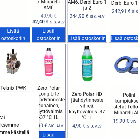
/ Minarelli
AM6, Derbi Euro 1
Derbi Euro 1
AM6
ja 2
242,91
€
SIS
49,90
€
244,90
€
SIS. ALV
42,40
€
SIS. ALV
Lisää
Lisää
ostoskoriin
ostoskoriin
Lisää ostoskoriin
Lisää ostosk
Teknix PWK
Zero Polar
28mm
Long Life
Zero Polar HD
Polini
kaasutin
jäähdytinneste
jäähdytinneste
kampiakse
punainen,
vihreä,
stefat Tef
9,90
€
SIS. ALV
käyttövalmis
käyttövalmis -37
Minarelli 
-37 °C 1L
tai
°C 1L
19,90
€
SIS.
ääksemme
4,90
€
4,90
€
SIS. ALV
SIS. ALV
imme käsitellä
Lisää