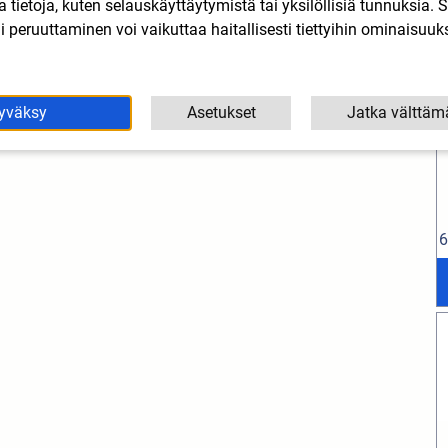
lla tietoja, kuten selauskäyttäytymistä tai yksilöllisiä tunnuksia
 peruuttaminen voi vaikuttaa haitallisesti tiettyihin ominaisuuks
yväksy
Asetukset
Jatka välttäm
6