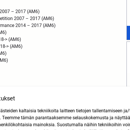
a 2007 – 2017 (AM6)
etition 2007 – 2017 (AM6)
formance 2014 – 2017 (AM6)
AM6)
18-> (AM6)
018-> (AM6)
AM6)
(AM6)
tukset
3
teiden kaltaisia tekniikoita laitteen tietojen tallentamiseen ja/
n. Teemme tämän parantaaksemme selauskokemusta ja näytt
henkilökohtaisia mainoksia. Suostumalla näihin tekniikoihin vo
M6)