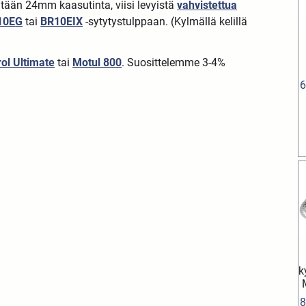
ntään 24mm kaasutinta, viisi levyistä
vahvistettua
10E
G
tai
BR10EIX
-sytytystulppaan. (Kylmällä kelillä
rol Ultimate
tai
Motul 800
. Suosittelemme 3-4%
6
k
8