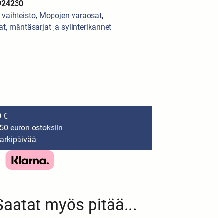
924230
a vaihteisto
,
Mopojen varaosat
,
jat, mäntäsarjat ja sylinterikannet
0 €
150 euron ostoksiin
 arkipäivää
Saatat myös pitää...