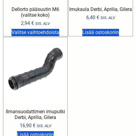
Dellorto pääsuutin M6
Imukaula Derbi, Aprilia, Gilera
(valitse koko)
6,40
€
SIS. ALV
2,94
€
SIS. ALV
Valitse vaihtoehdoista
Lisää ostoskoriin
Ilmansuodattimen imuputki
Derbi, Aprilia, Gilera
16,90
€
SIS. ALV
Lisää ostoskoriin