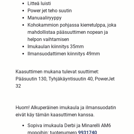
Litteä luisti
Power jet teho suutin
Manuaaliryyppy
Kohokammion pohjassa kierretulppa, joka
mahdollistaa pääsuuttimen nopean ja
helpon vaihtamisen
Imukaulan kiinnitys 35mm
Ilmansuodattimen kiinnitys 49mm
Kaasuttimen mukana tulevat suuttimet:
Pääsuutin 130, Tyhjäkäyntisuutin 40, PowerJet
32
Huom! Alkuperäinen imukaula ja ilmansuodatin
eivät käy tämän kaasuttimen kanssa.
Sopiva imukaula Derbi ja Minarelli AM6
mopoihin: tuotenumero
9931740