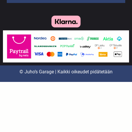
© Juho’s Garage | Kaikki oikeudet pidätetään