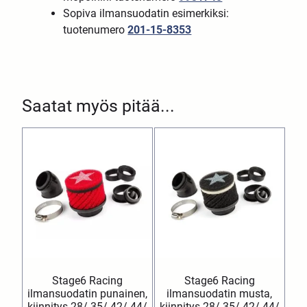
Sopiva ilmansuodatin esimerkiksi:
tuotenumero
201-15-8353
Saatat myös pitää...
Stage6 Racing
Stage6 Racing
ilmansuodatin punainen,
ilmansuodatin musta,
kiinnitys 28/ 35/ 42/ 44/
kiinnitys 28/ 35/ 42/ 44/