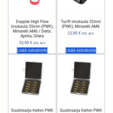
Doppler High Flow
Tun’R imukaula 32mm
imukaula 35mm (PWK),
(PWK), Minarelli AM6
Minarelli AM6 / Derbi,
22,90
€
SIS. ALV
Aprilia, Gilera
52,90
€
SIS. ALV
Lisää ostoskoriin
Lisää ostoskoriin
Suutinsarja Keihin PWK
Suutinsarja Keihin PWK