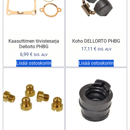
Kaasuttimen tiivistesarja
Koho DELLORTO PHBG
Dellorto PHBG
17,11
€
SIS. ALV
6,99
€
SIS. ALV
Lisää ostoskoriin
Lisää ostoskoriin