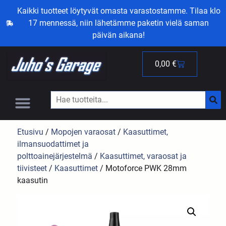
Kaikki tuotteet löytyvät omasta varastostamme. Tilaa klo
17 mennessä, niin lähetämme paketin vielä saman
päivän aikana!
0,00
€
Etusivu
/
Mopojen varaosat
/
Kaasuttimet,
ilmansuodattimet ja
polttoainejärjestelmä
/
Kaasuttimet, varaosat ja
tiivisteet
/
Kaasuttimet
/ Motoforce PWK 28mm
kaasutin