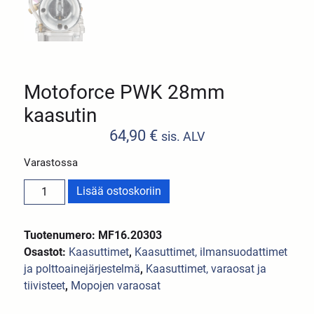
Motoforce PWK 28mm
kaasutin
64,90
€
sis. ALV
Varastossa
Lisää ostoskoriin
Tuotenumero: MF16.20303
Osastot:
Kaasuttimet
,
Kaasuttimet, ilmansuodattimet
ja polttoainejärjestelmä
,
Kaasuttimet, varaosat ja
tiivisteet
,
Mopojen varaosat