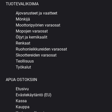
TUOTEVALIKOIMA
Ajovarusteet ja vaatteet
Mönkijä
Moottoripyörien varaosat
Mopojen varaosat
Öljyt ja kemikaalit
Renkaat
Ruohonleikkureiden varaosat
Skoottereiden varaosat
Teollisuus
Työkalut
APUA OSTOKSIIN
Etusivu
Evästekäytäntö (EU)
Kassa
Kauppa