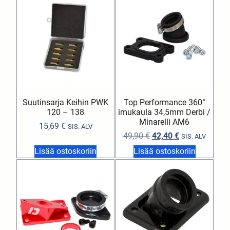
Suutinsarja Keihin PWK
Top Performance 360°
120 – 138
imukaula 34,5mm Derbi /
Minarelli AM6
15,69
€
SIS. ALV
49,90
€
42,40
€
SIS. ALV
Lisää ostoskoriin
Lisää ostoskoriin