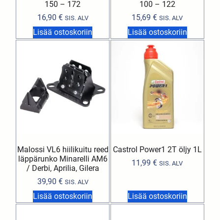
150 – 172
100 – 122
16,90
€
15,69
€
SIS. ALV
SIS. ALV
Lisää ostoskoriin
Lisää ostoskoriin
Malossi VL6 hiilikuitu reed
Castrol Power1 2T öljy 1L
läppärunko Minarelli AM6
11,99
€
SIS. ALV
/ Derbi, Aprilia, Gilera
39,90
€
SIS. ALV
Lisää ostoskoriin
Lisää ostoskoriin