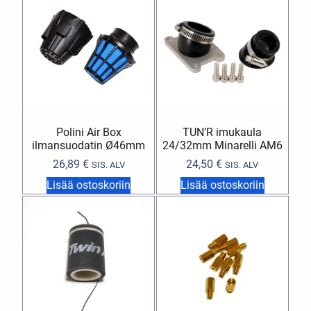
Polini Air Box
TUN’R imukaula
ilmansuodatin Ø46mm
24/32mm Minarelli AM6
26,89
€
24,50
€
SIS. ALV
SIS. ALV
Lisää ostoskoriin
Lisää ostoskoriin