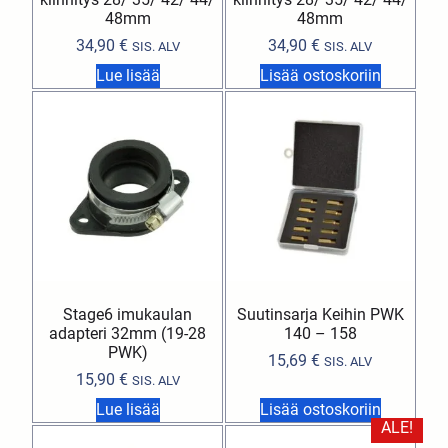
48mm
48mm
34,90
€
34,90
€
SIS. ALV
SIS. ALV
Lue lisää
Lisää ostoskoriin
Stage6 imukaulan
Suutinsarja Keihin PWK
adapteri 32mm (19-28
140 – 158
PWK)
15,69
€
SIS. ALV
15,90
€
SIS. ALV
Lue lisää
Lisää ostoskoriin
ALE!