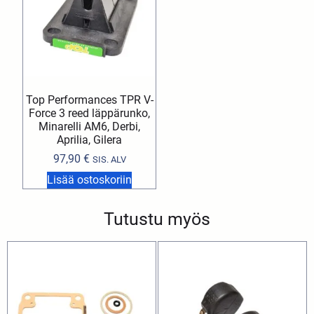
Top Performances TPR V-
Force 3 reed läppärunko,
Minarelli AM6, Derbi,
Aprilia, Gilera
97,90
€
SIS. ALV
Lisää ostoskoriin
Tutustu myös