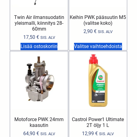
Twin Air ilmansuodatin
Keihin PWK pääsuutin M5
yleismalli, kiinnitys 28-
(valitse koko)
60mm
2,90
€
SIS. ALV
17,50
€
SIS. ALV
Lisää ostoskoriin
Valitse vaihtoehdoista
Motoforce PWK 24mm
Castrol Power1 Ultimate
kaasutin
2T öljy 1 L
64,90
€
12,99
€
SIS. ALV
SIS. ALV