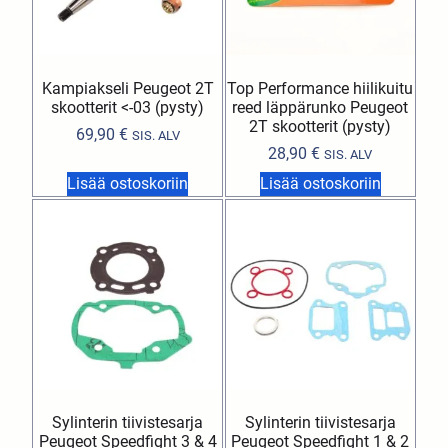
Kampiakseli Peugeot 2T
Top Performance hiilikuitu
skootterit <-03 (pysty)
reed läppärunko Peugeot
2T skootterit (pysty)
69,90
€
SIS. ALV
28,90
€
SIS. ALV
Lisää ostoskoriin
Lisää ostoskoriin
Sylinterin tiivistesarja
Sylinterin tiivistesarja
Peugeot Speedfight 3 & 4
Peugeot Speedfight 1 & 2