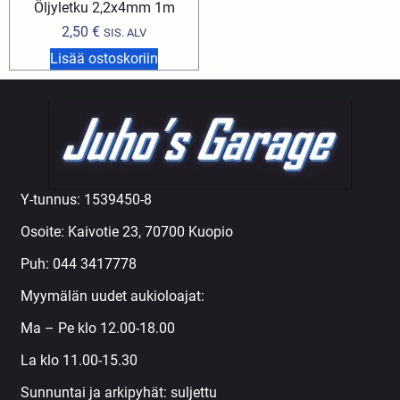
Öljyletku 2,2x4mm 1m
2,50
€
SIS. ALV
Lisää ostoskoriin
Y-tunnus: 1539450-8
Osoite: Kaivotie 23, 70700 Kuopio
Puh:
044 3417778
Myymälän uudet aukioloajat:
Ma – Pe klo 12.00-18.00
La klo 11.00-15.30
Sunnuntai ja arkipyhät: suljettu