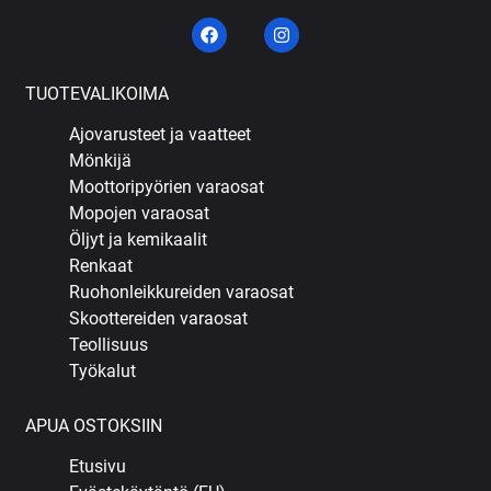
TUOTEVALIKOIMA
Ajovarusteet ja vaatteet
Mönkijä
Moottoripyörien varaosat
Mopojen varaosat
Öljyt ja kemikaalit
Renkaat
Ruohonleikkureiden varaosat
Skoottereiden varaosat
Teollisuus
Työkalut
APUA OSTOKSIIN
Etusivu