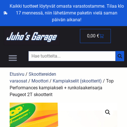
Kaikki tuotteet löytyvät omasta varastostamme. Tilaa klo
17 mennessä, niin lähetämme paketin vielä saman
päivän aikana!
0,00
€
Etusivu
/
Skoottereiden
varaosat
/
Moottori
/
Kampiakselit (skootterit)
/ Top
Performances kampiakseli + runkolaakerisarja
Peugeot 2T skootterit