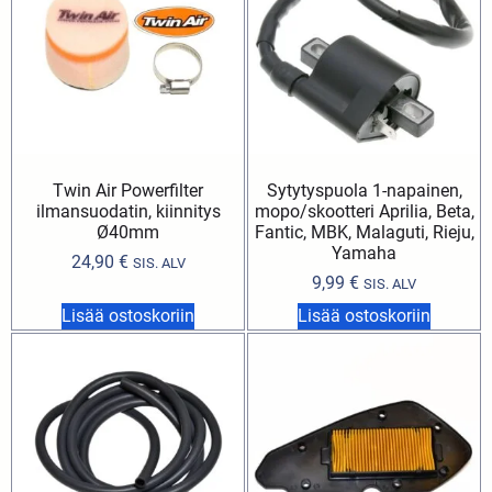
Twin Air Powerfilter
Sytytyspuola 1-napainen,
ilmansuodatin, kiinnitys
mopo/skootteri Aprilia, Beta,
Ø40mm
Fantic, MBK, Malaguti, Rieju,
Yamaha
24,90
€
SIS. ALV
9,99
€
SIS. ALV
Lisää ostoskoriin
Lisää ostoskoriin