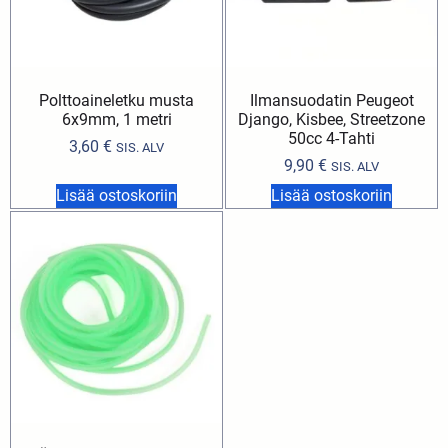
Polttoaineletku musta
Ilmansuodatin Peugeot
6x9mm, 1 metri
Django, Kisbee, Streetzone
50cc 4-Tahti
3,60
€
SIS. ALV
9,90
€
SIS. ALV
Lisää ostoskoriin
Lisää ostoskoriin