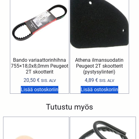
Bando variaattorinhihna
Athena ilmansuodatin
755×18,0x8,0mm Peugeot
Peugeot 2T skootterit
2T skootterit
(pystysylinteri)
20,50
€
4,89
€
SIS. ALV
SIS. ALV
Lisää ostoskoriin
Lisää ostoskoriin
Tutustu myös