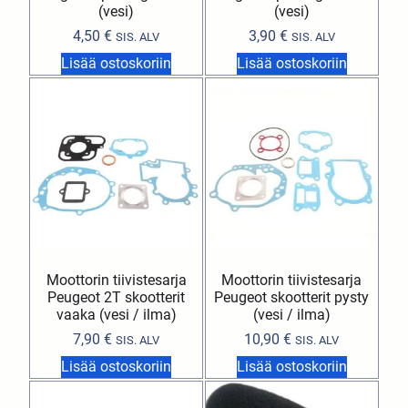
(vesi)
(vesi)
4,50
€
3,90
€
SIS. ALV
SIS. ALV
Lisää ostoskoriin
Lisää ostoskoriin
Moottorin tiivistesarja
Moottorin tiivistesarja
Peugeot 2T skootterit
Peugeot skootterit pysty
vaaka (vesi / ilma)
(vesi / ilma)
7,90
€
10,90
€
SIS. ALV
SIS. ALV
Lisää ostoskoriin
Lisää ostoskoriin