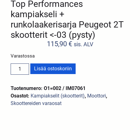
Top Performances
kampiakseli +
runkolaakerisarja Peugeot 2T
skootterit <-03 (pysty)
115,90
€
sis. ALV
Varastossa
Lisää ostoskoriin
Tuotenumero: O1=002 / IM07061
Osastot:
Kampiakselit (skootterit)
,
Moottori
,
Skoottereiden varaosat