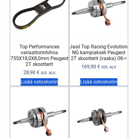
Top Performances
Jasil Top Racing Evolution
variaattorinhihna
NG kampiakseli Peugeot
755X18,0X8,0mm Peugeot
2T skootterit (vaaka) 08->
2T skootterit
169,90
€
SIS. ALV
28,90
€
SIS. ALV
Lisää ostoskoriin
Lisää ostoskoriin