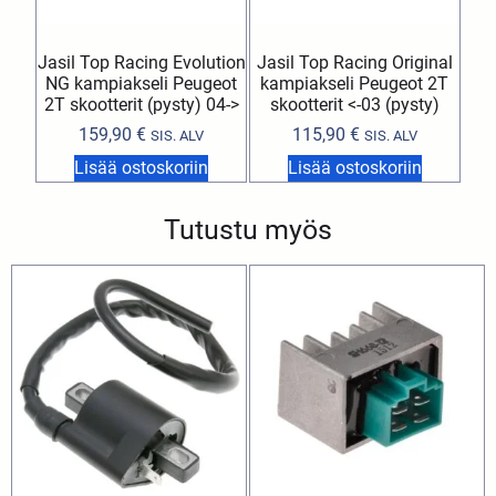
Jasil Top Racing Evolution
Jasil Top Racing Original
NG kampiakseli Peugeot
kampiakseli Peugeot 2T
2T skootterit (pysty) 04->
skootterit <-03 (pysty)
159,90
€
115,90
€
SIS. ALV
SIS. ALV
Lisää ostoskoriin
Lisää ostoskoriin
Tutustu myös