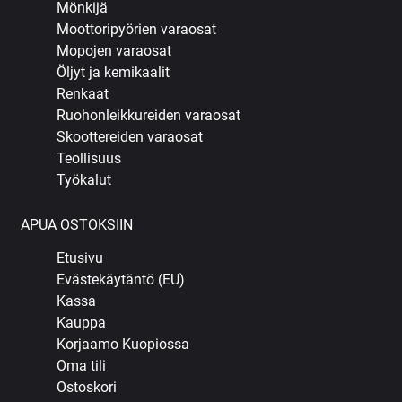
Mönkijä
Moottoripyörien varaosat
Mopojen varaosat
Öljyt ja kemikaalit
Renkaat
Ruohonleikkureiden varaosat
Skoottereiden varaosat
Teollisuus
Työkalut
APUA OSTOKSIIN
Etusivu
Evästekäytäntö (EU)
Kassa
Kauppa
Korjaamo Kuopiossa
Oma tili
Ostoskori