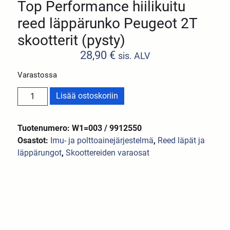
Top Performance hiilikuitu
reed läppärunko Peugeot 2T
skootterit (pysty)
28,90
€
sis. ALV
Varastossa
Lisää ostoskoriin
Tuotenumero: W1=003 / 9912550
Osastot:
Imu- ja polttoainejärjestelmä
,
Reed läpät ja
läppärungot
,
Skoottereiden varaosat