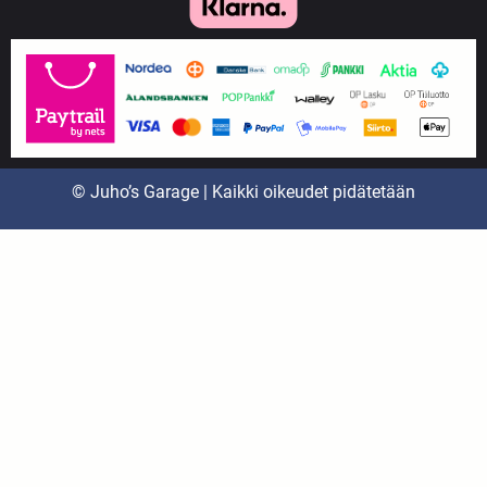
© Juho’s Garage | Kaikki oikeudet pidätetään