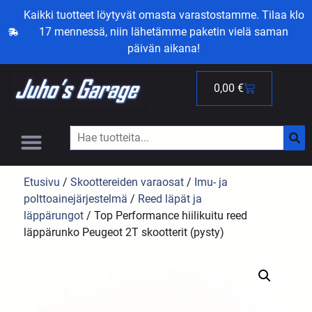
Kaikki tuotteet löytyvät omasta varastostamme. Tilaa klo
17 mennessä, niin lähetämme paketin vielä saman
päivän aikana!
0,00
€
Etusivu
/
Skoottereiden varaosat
/
Imu- ja
polttoainejärjestelmä
/
Reed läpät ja
läppärungot
/ Top Performance hiilikuitu reed
läppärunko Peugeot 2T skootterit (pysty)