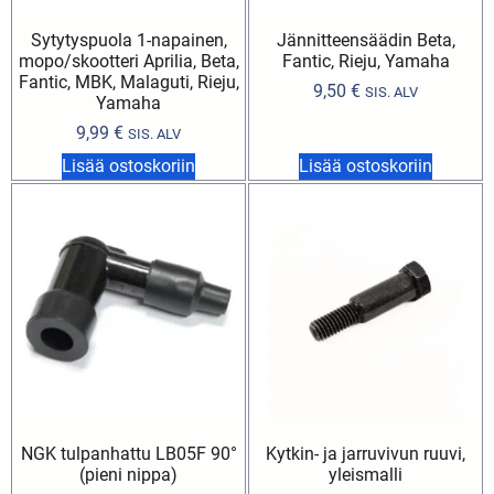
Sytytyspuola 1-napainen,
Jännitteensäädin Beta,
mopo/skootteri Aprilia, Beta,
Fantic, Rieju, Yamaha
Fantic, MBK, Malaguti, Rieju,
9,50
€
SIS. ALV
Yamaha
9,99
€
SIS. ALV
Lisää ostoskoriin
Lisää ostoskoriin
NGK tulpanhattu LB05F 90°
Kytkin- ja jarruvivun ruuvi,
(pieni nippa)
yleismalli