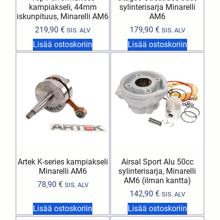
kampiakseli, 44mm
sylinterisarja Minarelli
iskunpituus, Minarelli AM6
AM6
219,90
€
179,90
€
SIS. ALV
SIS. ALV
Lisää ostoskoriin
Lisää ostoskoriin
Artek K-series kampiakseli
Airsal Sport Alu 50cc
Minarelli AM6
sylinterisarja, Minarelli
AM6 (ilman kantta)
78,90
€
SIS. ALV
142,90
€
SIS. ALV
Lisää ostoskoriin
Lisää ostoskoriin