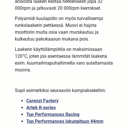
ansiosta laakeri kestää hetkellisesti jopa 32
000rpm ja jatkuvasti 20 000rpm kierrokset.
Polyamidi kuulapidin on myös turvallisempi
runkolaakerin pettäessä. Muovi ei hajota
moottorin muita osia vaan murskautuu ja
kulkeutuu pakokaasun mukana pois.
Laakerin käyttölämpötila on maksimissaan
120°C, joten jos asentaessa lämmität laakeria
esim. kuumailmapuhaltimella varo sulattamasta
muovia.
Sopii esimerkiksi seuraaviin kampiakseleihin:
Carenzi Factory
Artek K-series
Top Performances Racing
Top Performances iskunpituus 44mm