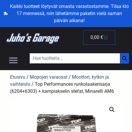
Kaikki tuotteet löytyvät omasta varastostamme. Tilaa klo
17 mennessä, niin lähetämme paketin vielä saman
päivän aikana!
0,00
€
Etusivu
/
Mopojen varaosat
/
Moottori, kytkin ja
vaihteisto
/ Top Performances runkolaakerisarja
(6204+6303) + kampiakselin stefat, Minarelli AM6