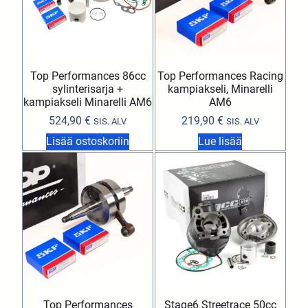
Top Performances 86cc
Top Performances Racing
sylinterisarja +
kampiakseli, Minarelli
kampiakseli Minarelli AM6
AM6
524,90
€
219,90
€
SIS. ALV
SIS. ALV
Lisää ostoskoriin
Lue lisää
Top Performances
Stage6 Streetrace 50cc