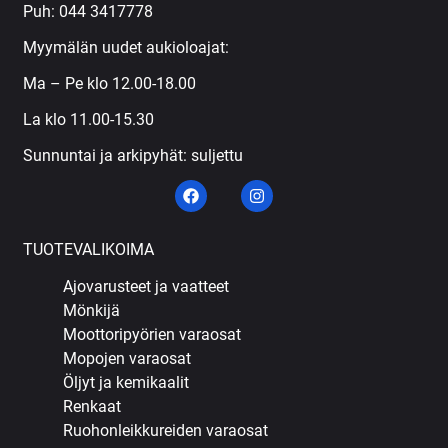
Puh:
044 3417778
Myymälän uudet aukioloajat:
Ma – Pe klo 12.00-18.00
La klo 11.00-15.30
Sunnuntai ja arkipyhät: suljettu
TUOTEVALIKOIMA
Ajovarusteet ja vaatteet
Mönkijä
Moottoripyörien varaosat
Mopojen varaosat
Öljyt ja kemikaalit
Renkaat
Ruohonleikkureiden varaosat