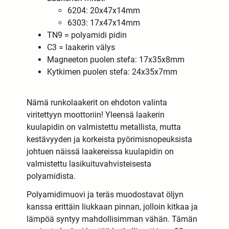
6204: 20x47x14mm
6303: 17x47x14mm
TN9 = polyamidi pidin
C3 = laakerin välys
Magneeton puolen stefa: 17x35x8mm
Kytkimen puolen stefa: 24x35x7mm
Nämä runkolaakerit on ehdoton valinta
viritettyyn moottoriin! Yleensä laakerin
kuulapidin on valmistettu metallista, mutta
kestävyyden ja korkeista pyörimisnopeuksista
johtuen näissä laakereissa kuulapidin on
valmistettu lasikuituvahvisteisesta
polyamidista.
Polyamidimuovi ja teräs muodostavat öljyn
kanssa erittäin liukkaan pinnan, jolloin kitkaa ja
lämpöä syntyy mahdollisimman vähän. Tämän