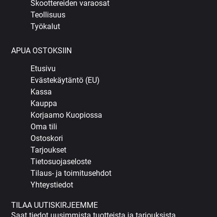
Skoottereiden varaosat
Teollisuus
Työkalut
APUA OSTOKSIIN
Etusivu
Evästekäytäntö (EU)
Kassa
Kauppa
Korjaamo Kuopiossa
Oma tili
Ostoskori
Tarjoukset
Tietosuojaseloste
Tilaus- ja toimitusehdot
Yhteystiedot
TILAA UUTISKIRJEEMME
Saat tiedot uusimmista tuotteista ja tarjouksista