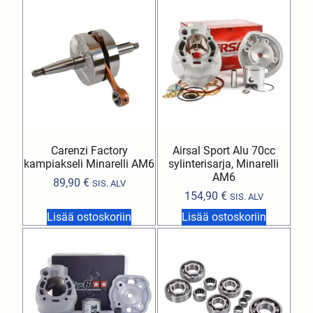
Carenzi Factory
Airsal Sport Alu 70cc
kampiakseli Minarelli AM6
sylinterisarja, Minarelli
AM6
89,90
€
SIS. ALV
154,90
€
SIS. ALV
Lisää ostoskoriin
Lisää ostoskoriin