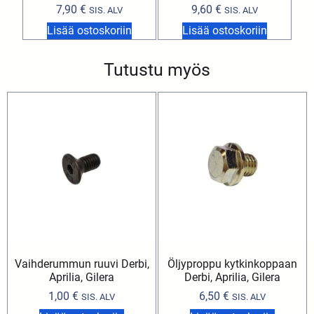
7,90
€
9,60
€
SIS. ALV
SIS. ALV
Lisää ostoskoriin
Lisää ostoskoriin
Tutustu myös
Vaihderummun ruuvi Derbi,
Öljyproppu kytkinkoppaan
Aprilia, Gilera
Derbi, Aprilia, Gilera
1,00
€
6,50
€
SIS. ALV
SIS. ALV