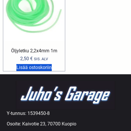
Öljyletku 2,2x4mm 1m
2,50
€
SIS. ALV
Lisää ostoskoriin
Y-tunnus: 1539450-8
Osoite: Kaivotie 23, 70700 Kuopio