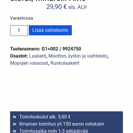
29,90
€
sis. ALV
Varastossa
Lisää ostoskoriin
Tuotenumero: G1=002 / 9924750
Osastot:
Laakerit
,
Moottori, kytkin ja vaihteisto
,
Mopojen varaosat
,
Runkolaakerit
Toimituskulut alk. 5,90 €
Ilmainen toimitus yli 150 euron ostoksiin
Toimitusaika noin 1-3 arkipäivää