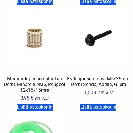
Lisää ostoskoriin
Lisää ostoskoriin
Männäntapin neulalaakeri
Kytkinjousen ruuvi M5x35mm
Derbi, Minarelli AM6, Peugeot
Derbi Senda, Aprilia, Gilera
12x15x15mm
1,50
€
SIS. ALV
3,95
€
SIS. ALV
Lisää ostoskoriin
Lisää ostoskoriin