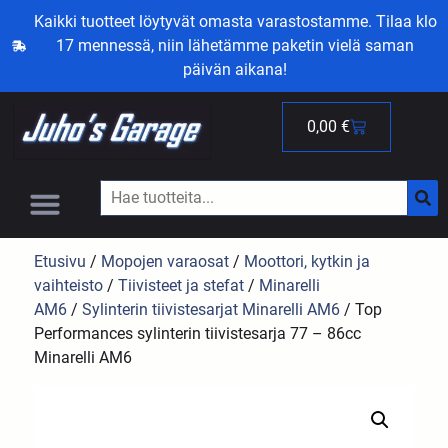
Kaikki tuotteet löytyvät omasta varastostamme. Tilaa klo
17 mennessä, niin lähetämme paketin vielä saman
päivän aikana!
0,00
€
Etusivu
/
Mopojen varaosat
/
Moottori, kytkin ja
vaihteisto
/
Tiivisteet ja stefat
/
Minarelli
AM6
/
Sylinterin tiivistesarjat Minarelli AM6
/ Top
Performances sylinterin tiivistesarja 77 – 86cc
Minarelli AM6