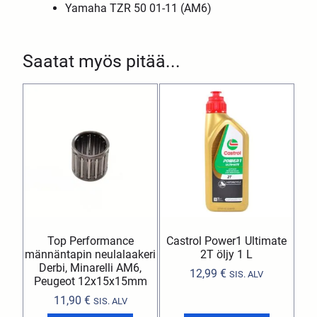
Yamaha TZR 50 01-11 (AM6)
Saatat myös pitää...
Top Performance
Castrol Power1 Ultimate
männäntapin neulalaakeri
2T öljy 1 L
Derbi, Minarelli AM6,
12,99
€
SIS. ALV
Peugeot 12x15x15mm
11,90
€
SIS. ALV