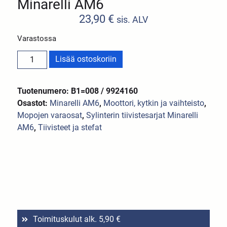
Minarelli AM6
23,90
€
sis. ALV
Varastossa
Lisää ostoskoriin
Tuotenumero: B1=008 / 9924160
Osastot:
Minarelli AM6
,
Moottori, kytkin ja vaihteisto
,
Mopojen varaosat
,
Sylinterin tiivistesarjat Minarelli
AM6
,
Tiivisteet ja stefat
Toimituskulut alk. 5,90 €