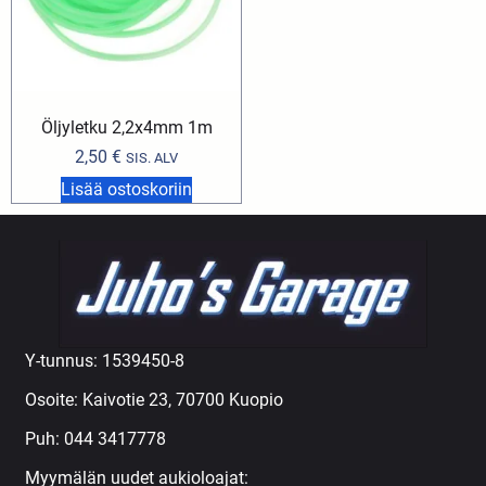
Öljyletku 2,2x4mm 1m
2,50
€
SIS. ALV
Lisää ostoskoriin
Y-tunnus: 1539450-8
Osoite: Kaivotie 23, 70700 Kuopio
Puh:
044 3417778
Myymälän uudet aukioloajat: