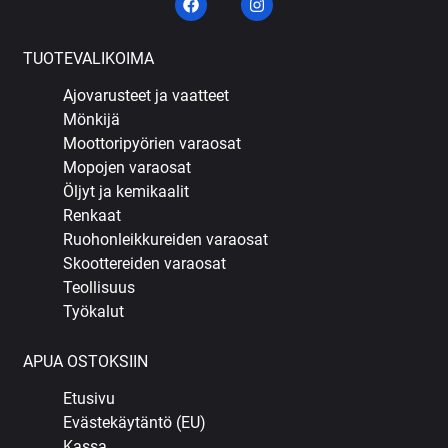
TUOTEVALIKOIMA
Ajovarusteet ja vaatteet
Mönkijä
Moottoripyörien varaosat
Mopojen varaosat
Öljyt ja kemikaalit
Renkaat
Ruohonleikkureiden varaosat
Skoottereiden varaosat
Teollisuus
Työkalut
APUA OSTOKSIIN
Etusivu
Evästekäytäntö (EU)
Kassa