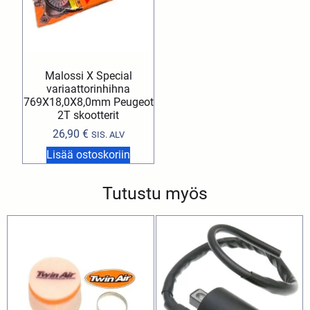
Malossi X Special
variaattorinhihna
769X18,0X8,0mm Peugeot
2T skootterit
26,90
€
SIS. ALV
Lisää ostoskoriin
Tutustu myös