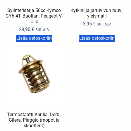
Sylinterisarja 50cc Kymco
Kytkin- ja jarruvivun ruuvi,
GY6 4T, Baotian, Peugeot V-
yleismalli
Clic
3,95
€
SIS. ALV
29,90
€
SIS. ALV
Lisää ostoskoriin
Lisää ostoskoriin
Termostaatti Aprilia, Derbi,
Gilera, Piaggio (mopot ja
skootterit)