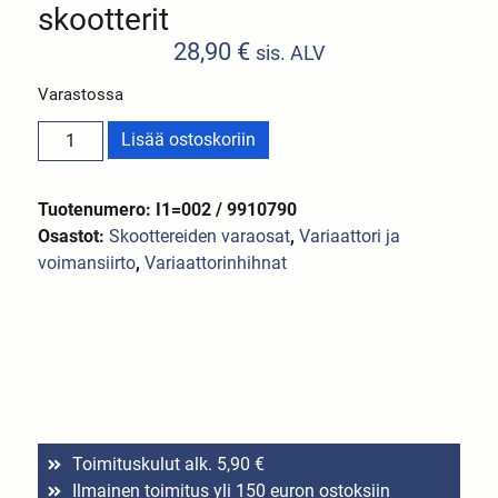
skootterit
28,90
€
sis. ALV
Varastossa
Lisää ostoskoriin
Tuotenumero: I1=002 / 9910790
Osastot:
Skoottereiden varaosat
,
Variaattori ja
voimansiirto
,
Variaattorinhihnat
Toimituskulut alk. 5,90 €
Ilmainen toimitus yli 150 euron ostoksiin