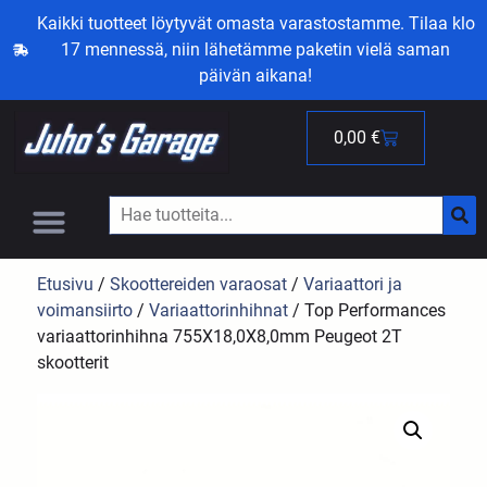
Kaikki tuotteet löytyvät omasta varastostamme. Tilaa klo
17 mennessä, niin lähetämme paketin vielä saman
päivän aikana!
0,00
€
Etusivu
/
Skoottereiden varaosat
/
Variaattori ja
voimansiirto
/
Variaattorinhihnat
/ Top Performances
variaattorinhihna 755X18,0X8,0mm Peugeot 2T
skootterit