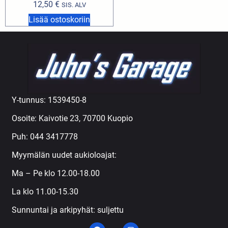
12,50
€
SIS. ALV
Lisää ostoskoriin
Y-tunnus: 1539450-8
Osoite: Kaivotie 23, 70700 Kuopio
Puh:
044 3417778
Myymälän uudet aukioloajat:
Ma – Pe klo 12.00-18.00
La klo 11.00-15.30
Sunnuntai ja arkipyhät: suljettu