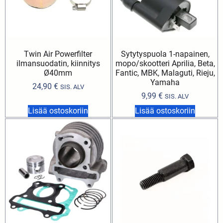
Twin Air Powerfilter
Sytytyspuola 1-napainen,
ilmansuodatin, kiinnitys
mopo/skootteri Aprilia, Beta,
Ø40mm
Fantic, MBK, Malaguti, Rieju,
Yamaha
24,90
€
SIS. ALV
9,99
€
SIS. ALV
Lisää ostoskoriin
Lisää ostoskoriin