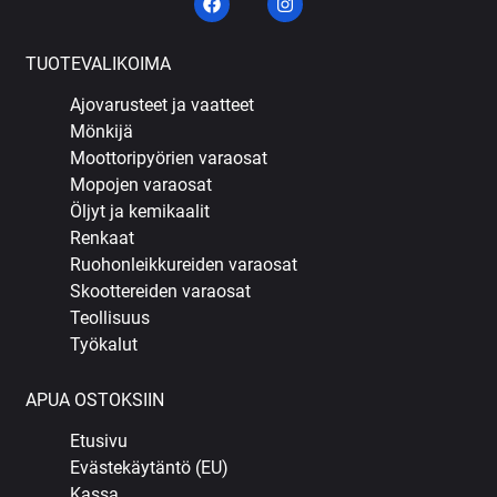
TUOTEVALIKOIMA
Ajovarusteet ja vaatteet
Mönkijä
Moottoripyörien varaosat
Mopojen varaosat
Öljyt ja kemikaalit
Renkaat
Ruohonleikkureiden varaosat
Skoottereiden varaosat
Teollisuus
Työkalut
APUA OSTOKSIIN
Etusivu
Evästekäytäntö (EU)
Kassa