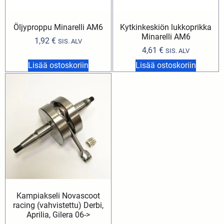
Öljyproppu Minarelli AM6
Kytkinkeskiön lukkoprikka
Minarelli AM6
1,92
€
SIS. ALV
4,61
€
SIS. ALV
Lisää ostoskoriin
Lisää ostoskoriin
Kampiakseli Novascoot
racing (vahvistettu) Derbi,
Aprilia, Gilera 06->