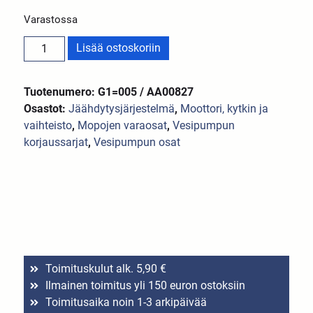
Varastossa
Lisää ostoskoriin
Tuotenumero: G1=005 / AA00827
Osastot:
Jäähdytysjärjestelmä
,
Moottori, kytkin ja
vaihteisto
,
Mopojen varaosat
,
Vesipumpun
korjaussarjat
,
Vesipumpun osat
Toimituskulut alk. 5,90 €
Ilmainen toimitus yli 150 euron ostoksiin
Toimitusaika noin 1-3 arkipäivää