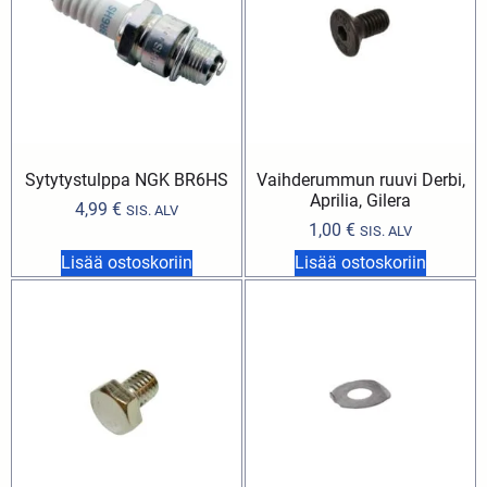
Sytytystulppa NGK BR6HS
Vaihderummun ruuvi Derbi,
Aprilia, Gilera
4,99
€
SIS. ALV
1,00
€
SIS. ALV
Lisää ostoskoriin
Lisää ostoskoriin