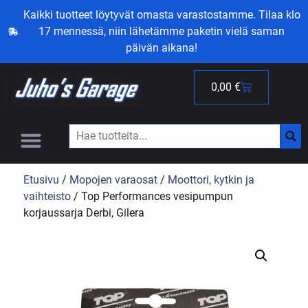
Kaikki tuotteet löytyvät omasta varastostamme. Tilaa klo
17 mennessä, niin lähetämme paketin vielä saman
päivän aikana!
0,00
€
Etusivu
/
Mopojen varaosat
/
Moottori, kytkin ja
vaihteisto
/ Top Performances vesipumpun
korjaussarja Derbi, Gilera