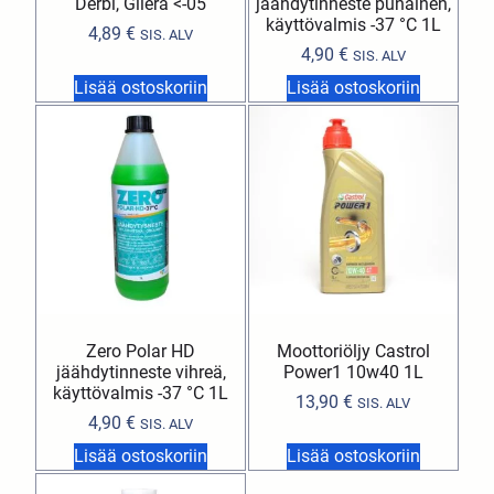
Derbi, Gilera <-05
jäähdytinneste punainen,
käyttövalmis -37 °C 1L
4,89
€
SIS. ALV
4,90
€
SIS. ALV
Lisää ostoskoriin
Lisää ostoskoriin
Zero Polar HD
Moottoriöljy Castrol
jäähdytinneste vihreä,
Power1 10w40 1L
käyttövalmis -37 °C 1L
13,90
€
SIS. ALV
4,90
€
SIS. ALV
Lisää ostoskoriin
Lisää ostoskoriin