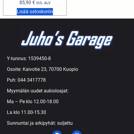
85,90
€
SIS. ALV
Lisää ostoskoriin
Y-tunnus: 1539450-8
Osoite: Kaivotie 23, 70700 Kuopio
Puh:
044 3417778
Myymälän uudet aukioloajat:
Ma – Pe klo 12.00-18.00
La klo 11.00-15.30
Sunnuntai ja arkipyhät: suljettu