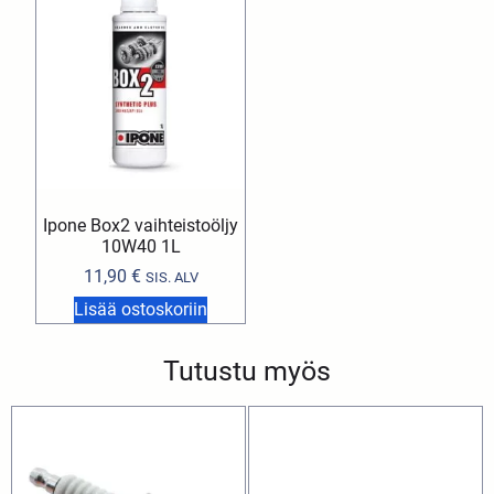
Ipone Box2 vaihteistoöljy
10W40 1L
11,90
€
SIS. ALV
Lisää ostoskoriin
Tutustu myös