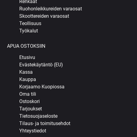
Renkaat
Ruohonleikkureiden varaosat
Skoottereiden varaosat
Teollisuus
Työkalut
APUA OSTOKSIIN
Etusivu
Evästekäytäntö (EU)
Kassa
Kauppa
Korjaamo Kuopiossa
Oma tili
Ostoskori
Tarjoukset
Tietosuojaseloste
Tilaus- ja toimitusehdot
Yhteystiedot