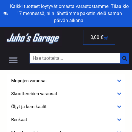
Kaikki tuotteet löytyvät omasta varastostamme. Tilaa klo
17 mennessä, niin lähetämme paketin vielä saman
päivän aikana!
0,00
€
Mopojen varaosat
Skoottereiden varaosat
Öljyt ja kemikaalit
Renkaat