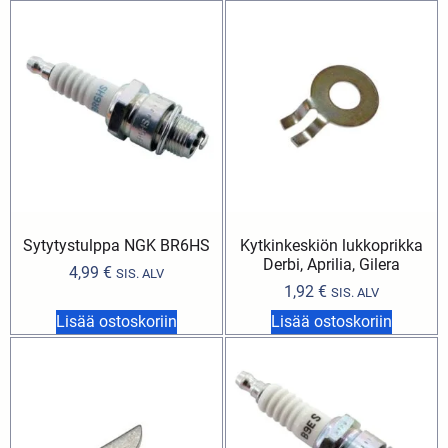
Sytytystulppa NGK BR6HS
Kytkinkeskiön lukkoprikka
Derbi, Aprilia, Gilera
4,99
€
SIS. ALV
1,92
€
SIS. ALV
Lisää ostoskoriin
Lisää ostoskoriin