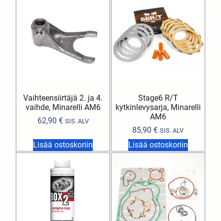
Vaihteensiirtäjä 2. ja 4.
Stage6 R/T
vaihde, Minarelli AM6
kytkinlevysarja, Minarelli
AM6
62,90
€
SIS. ALV
85,90
€
SIS. ALV
Lisää ostoskoriin
Lisää ostoskoriin