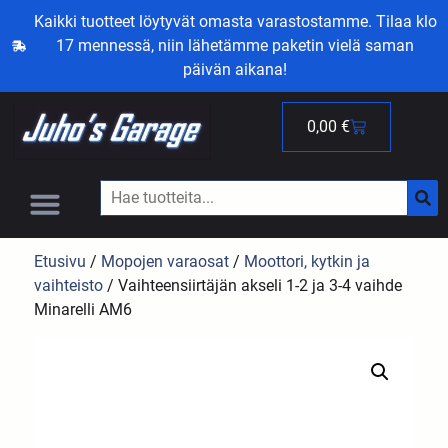
Kaikki tuotteet löytyvät omasta varastostamme. Tilaa klo
17 mennessä, niin lähetämme paketin vielä saman
päivän aikana!
0,00
€
Etusivu
/
Mopojen varaosat
/
Moottori, kytkin ja
vaihteisto
/ Vaihteensiirtäjän akseli 1-2 ja 3-4 vaihde
Minarelli AM6