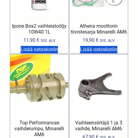
Ipone Box2 vaihteistoöljy
Athena moottorin
10W40 1L
tiivistesarja Minarelli AM6
11,90
€
19,90
€
SIS. ALV
SIS. ALV
Lisää ostoskoriin
Lisää ostoskoriin
Top Performances
Vaihteensiirtäjä 1 ja 3
vaihderumpu, Minarelli
vaihde, Minarelli AM6
AM6
67,90
€
SIS. ALV