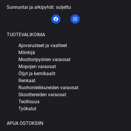
Sunnuntai ja arkipyhät: suljettu
TUOTEVALIKOIMA
Ajovarusteet ja vaatteet
Mönkijä
Moottoripyörien varaosat
Mopojen varaosat
Öljyt ja kemikaalit
Renkaat
Ruohonleikkureiden varaosat
Skoottereiden varaosat
Teollisuus
Työkalut
APUA OSTOKSIIN