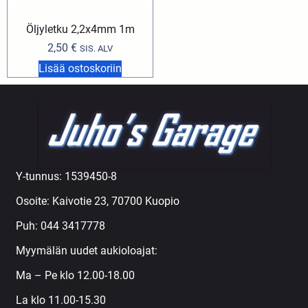
Öljyletku 2,2x4mm 1m
2,50
€
SIS. ALV
Lisää ostoskoriin
Y-tunnus: 1539450-8
Osoite: Kaivotie 23, 70700 Kuopio
Puh:
044 3417778
Myymälän uudet aukioloajat:
Ma – Pe klo 12.00-18.00
La klo 11.00-15.30