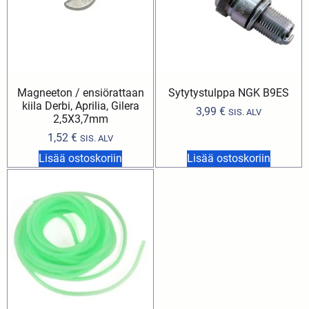
Magneeton / ensiörattaan
Sytytystulppa NGK B9ES
kiila Derbi, Aprilia, Gilera
3,99
€
SIS. ALV
2,5X3,7mm
1,52
€
SIS. ALV
Lisää ostoskoriin
Lisää ostoskoriin