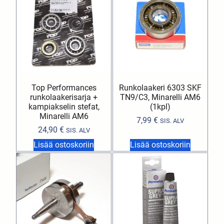
Top Performances
Runkolaakeri 6303 SKF
runkolaakerisarja +
TN9/C3, Minarelli AM6
kampiakselin stefat,
(1kpl)
Minarelli AM6
7,99
€
SIS. ALV
24,90
€
SIS. ALV
Lisää ostoskoriin
Lisää ostoskoriin