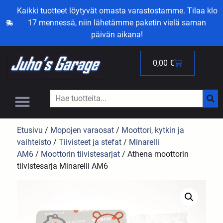
Kaikki tuotteet löytyvät omasta varastostamme. Tilaa klo
17 mennessä, niin lähetämme paketin vielä saman
päivän aikana!
0,00
€
Etusivu
/
Mopojen varaosat
/
Moottori, kytkin ja
vaihteisto
/
Tiivisteet ja stefat
/
Minarelli
AM6
/
Moottorin tiivistesarjat
/ Athena moottorin
tiivistesarja Minarelli AM6