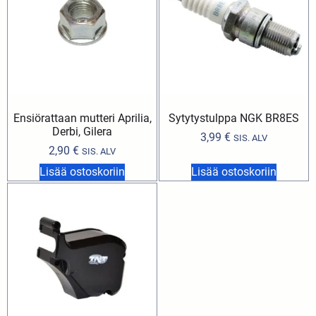
Ensiörattaan mutteri Aprilia,
Sytytystulppa NGK BR8ES
Derbi, Gilera
3,99
€
SIS. ALV
2,90
€
SIS. ALV
Lisää ostoskoriin
Lisää ostoskoriin