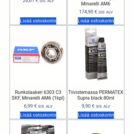
26,61
€
SIS. ALV
Minarelli AM6
174,90
€
SIS. ALV
Lisää ostoskoriin
Lisää ostoskoriin
Runkolaakeri 6303 C3
Tiivistemassa PERMATEX
SKF, Minarelli AM6 (1kpl)
Supra black 80ml
6,99
€
9,90
€
SIS. ALV
SIS. ALV
Lisää ostoskoriin
Lisää ostoskoriin