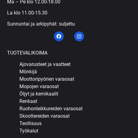
Ma – Pe klo 12.00-18.00
La klo 11.00-15.30
Sunnuntai ja arkipyhät: suljettu
TUOTEVALIKOIMA
Ajovarusteet ja vaatteet
Mönkijä
Moottoripyörien varaosat
Mopojen varaosat
Öljyt ja kemikaalit
Renkaat
Ruohonleikkureiden varaosat
Skoottereiden varaosat
Teollisuus
Työkalut