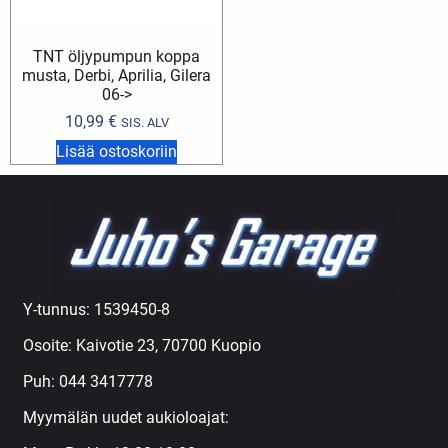
TNT öljypumpun koppa
musta, Derbi, Aprilia, Gilera
06->
10,99
€
SIS. ALV
Lisää ostoskoriin
Y-tunnus: 1539450-8
Osoite: Kaivotie 23, 70700 Kuopio
Puh:
044 3417778
Myymälän uudet aukioloajat: