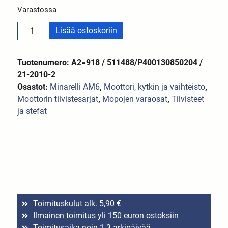
Varastossa
Lisää ostoskoriin
Tuotenumero: A2=918 / 511488/P400130850204 /
21-2010-2
Osastot:
Minarelli AM6
,
Moottori, kytkin ja vaihteisto
,
Moottorin tiivistesarjat
,
Mopojen varaosat
,
Tiivisteet
ja stefat
Toimituskulut alk. 5,90 €
Ilmainen toimitus yli 150 euron ostoksiin
Toimitusaika noin 1-3 arkipäivää