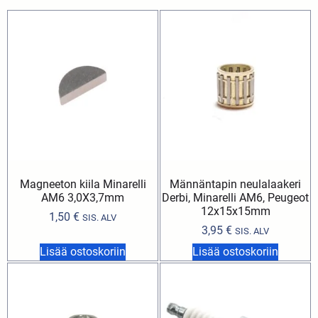
Magneeton kiila Minarelli
Männäntapin neulalaakeri
AM6 3,0X3,7mm
Derbi, Minarelli AM6, Peugeot
12x15x15mm
1,50
€
SIS. ALV
3,95
€
SIS. ALV
Lisää ostoskoriin
Lisää ostoskoriin