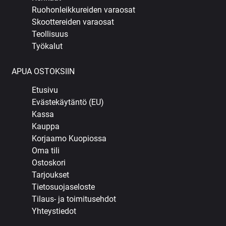
Ruohonleikkureiden varaosat
Skoottereiden varaosat
Teollisuus
Työkalut
APUA OSTOKSIIN
Etusivu
Evästekäytäntö (EU)
Kassa
Kauppa
Korjaamo Kuopiossa
Oma tili
Ostoskori
Tarjoukset
Tietosuojaseloste
Tilaus- ja toimitusehdot
Yhteystiedot