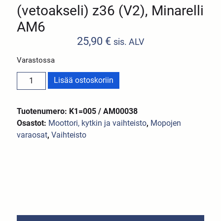
(vetoakseli) z36 (V2), Minarelli
AM6
25,90
€
sis. ALV
Varastossa
Lisää ostoskoriin
Tuotenumero: K1=005 / AM00038
Osastot:
Moottori, kytkin ja vaihteisto
,
Mopojen
varaosat
,
Vaihteisto