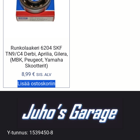
Runkolaakeri 6204 SKF
TN9/C4 Derbi, Aprilia, Gilera,
(MBK, Peugeot, Yamaha
Skootterit)
8,99
€
SIS. ALV
Lisää ostoskoriin
Y-tunnus: 1539450-8