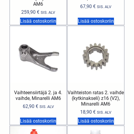
AM6
67,90
€
SIS. ALV
259,90
€
SIS. ALV
Lisää ostoskoriin
Lisää ostoskoriin
Vaihteensiirtäjä 2. ja 4.
Vaihteiston ratas 2. vaihde
vaihde, Minarelli AM6
(kytkinakseli) z16 (V2),
Minarelli AM6
62,90
€
SIS. ALV
18,90
€
SIS. ALV
Lisää ostoskoriin
Lisää ostoskoriin