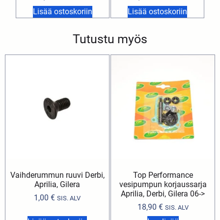
Lisää ostoskoriin
Lisää ostoskoriin
Tutustu myös
Vaihderummun ruuvi Derbi,
Top Performance
Aprilia, Gilera
vesipumpun korjaussarja
Aprilia, Derbi, Gilera 06->
1,00
€
SIS. ALV
18,90
€
SIS. ALV