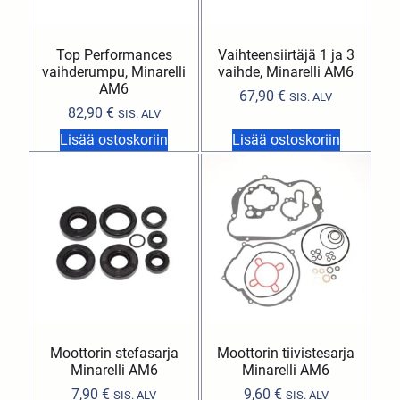
Top Performances
Vaihteensiirtäjä 1 ja 3
vaihderumpu, Minarelli
vaihde, Minarelli AM6
AM6
67,90
€
SIS. ALV
82,90
€
SIS. ALV
Lisää ostoskoriin
Lisää ostoskoriin
Moottorin stefasarja
Moottorin tiivistesarja
Minarelli AM6
Minarelli AM6
7,90
€
9,60
€
SIS. ALV
SIS. ALV