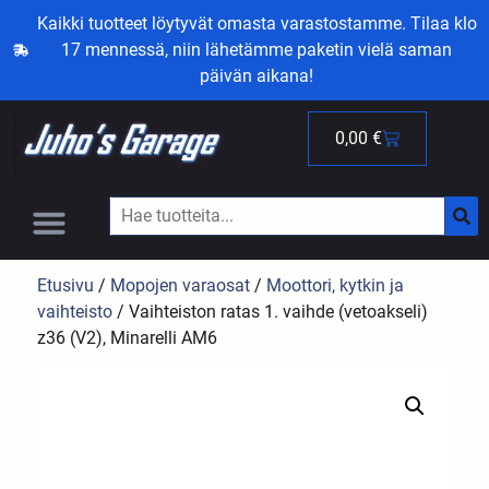
Kaikki tuotteet löytyvät omasta varastostamme. Tilaa klo
17 mennessä, niin lähetämme paketin vielä saman
päivän aikana!
0,00
€
Etusivu
/
Mopojen varaosat
/
Moottori, kytkin ja
vaihteisto
/ Vaihteiston ratas 1. vaihde (vetoakseli)
z36 (V2), Minarelli AM6