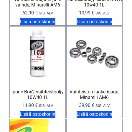
vaihde, Minarelli AM6
10w40 1L
62,90
€
10,99
€
SIS. ALV
SIS. ALV
Lisää ostoskoriin
Lisää ostoskoriin
Ipone Box2 vaihteistoöljy
Vaihteiston laakerisarja,
10W40 1L
Minarelli AM6
11,90
€
39,90
€
SIS. ALV
SIS. ALV
Lisää ostoskoriin
Lisää ostoskoriin