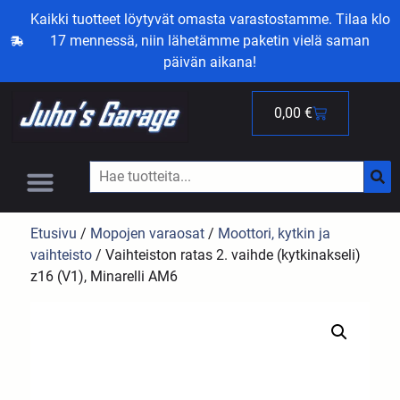
Kaikki tuotteet löytyvät omasta varastostamme. Tilaa klo
17 mennessä, niin lähetämme paketin vielä saman
päivän aikana!
0,00
€
Etusivu
/
Mopojen varaosat
/
Moottori, kytkin ja
vaihteisto
/ Vaihteiston ratas 2. vaihde (kytkinakseli)
z16 (V1), Minarelli AM6