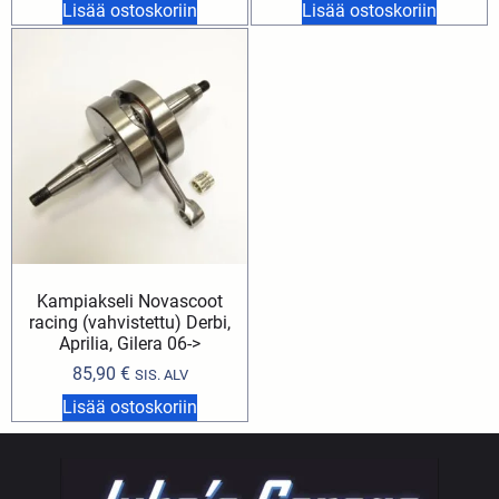
Lisää ostoskoriin
Lisää ostoskoriin
Kampiakseli Novascoot
racing (vahvistettu) Derbi,
Aprilia, Gilera 06->
85,90
€
SIS. ALV
Lisää ostoskoriin