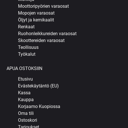
Moottoripyörien varaosat
Mopojen varaosat
Öljyt ja kemikaalit
Renkaat
Ruohonleikkureiden varaosat
Skoottereiden varaosat
Teollisuus
Työkalut
APUA OSTOKSIIN
Etusivu
Evästekäytäntö (EU)
Kassa
Kauppa
Korjaamo Kuopiossa
Oma tili
Ostoskori
Tarjoukset