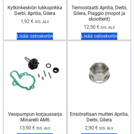
Kytkinkeskiön lukkoprikka
Termostaatti Aprilia, Derbi,
Derbi, Aprilia, Gilera
Gilera, Piaggio (mopot ja
skootterit)
1,92
€
SIS. ALV
12,50
€
SIS. ALV
Lisää ostoskoriin
Lisää ostoskoriin
Vesipumpun korjaussarja
Ensiörattaan mutteri Aprilia,
Minarelli AM6
Derbi, Gilera
13,90
€
2,90
€
SIS. ALV
SIS. ALV