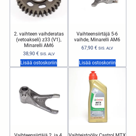
2. vaihteen vaihderatas
Vaihteensiirtäjä 5-6
(vetoakseli) z33 (V1),
vaihde, Minarelli AM6
Minarelli AM6
67,90
€
SIS. ALV
38,90
€
SIS. ALV
Lisää ostoskoriin
Lisää ostoskoriin
Vaihteensiirtäjä 2. ja 4.
Vaihteistoöljy Castrol MTX