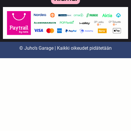
© Juho’s Garage | Kaikki oikeudet pidätetään