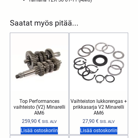
Saatat myös pitää...
Top Performances
Vaihteiston lukkorengas +
vaihteisto (V2) Minarelli
prikkasarja V2 Minarelli
AM6
AM6
259,90
€
27,90
€
SIS. ALV
SIS. ALV
Lisää ostoskoriin
Lisää ostoskoriin