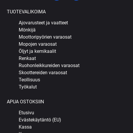
TUOTEVALIKOIMA
Ajovarusteet ja vaatteet
Mönkijä
Moottoripyörien varaosat
Mopojen varaosat
Öljyt ja kemikaalit
Renkaat
Ruohonleikkureiden varaosat
Skoottereiden varaosat
Teollisuus
Työkalut
APUA OSTOKSIIN
Etusivu
Evästekäytäntö (EU)
Kassa