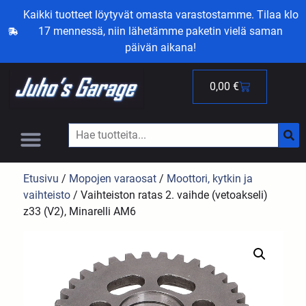
Kaikki tuotteet löytyvät omasta varastostamme. Tilaa klo
17 mennessä, niin lähetämme paketin vielä saman
päivän aikana!
0,00
€
Etusivu
/
Mopojen varaosat
/
Moottori, kytkin ja
vaihteisto
/ Vaihteiston ratas 2. vaihde (vetoakseli)
z33 (V2), Minarelli AM6