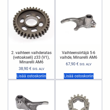
2. vaihteen vaihderatas
Vaihteensiirtäjä 5-6
(vetoakseli) z33 (V1),
vaihde, Minarelli AM6
Minarelli AM6
67,90
€
SIS. ALV
38,90
€
SIS. ALV
Lisää ostoskoriin
Lisää ostoskoriin