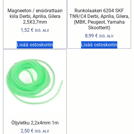
Magneeton / ensiörattaan
Runkolaakeri 6204 SKF
kiila Derbi, Aprilia, Gilera
TN9/C4 Derbi, Aprilia, Gilera,
2,5X3,7mm
(MBK, Peugeot, Yamaha
Skootterit)
1,52
€
SIS. ALV
8,99
€
SIS. ALV
Lisää ostoskoriin
Lisää ostoskoriin
Öljyletku 2,2x4mm 1m
2,50
€
SIS. ALV