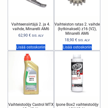
Vaihteensiirtäjä 2. ja 4.
Vaihteiston ratas 2. vaihde
vaihde, Minarelli AM6
(kytkinakseli) z16 (V2),
Minarelli AM6
62,90
€
SIS. ALV
18,90
€
SIS. ALV
Lisää ostoskoriin
Lisää ostoskoriin
Vaihteistoöljy Castrol MTX
Ipone Box2 vaihteistoöljy