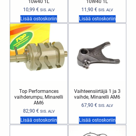
10w40 1L
10W40 1L
10,99
€
11,90
€
SIS. ALV
SIS. ALV
Lisää ostoskoriin
Lisää ostoskoriin
Top Performances
Vaihteensiirtäjä 1 ja 3
vaihderumpu, Minarelli
vaihde, Minarelli AM6
AM6
67,90
€
SIS. ALV
82,90
€
SIS. ALV
Lisää ostoskoriin
Lisää ostoskoriin