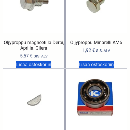
Öljyproppu magneetilla Derbi,
Öljyproppu Minarelli AM6
Aprilia, Gilera
1,92
€
SIS. ALV
5,57
€
SIS. ALV
Lisää ostoskoriin
Lisää ostoskoriin