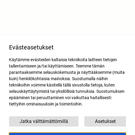
Evästeasetukset
Käytämme evästeiden kaltaisia tekniikoita laitteen tietojen
tallentamiseen ja/tai käyttämiseen. Teemme tämän
parantaaksemme selauskokemusta ja näyttääksemme (muita
kuin) henkilökohtaisia mainoksia. Suostumalla näihin
tekniikoihin voimme käsitellä tällä sivustolla tietoja, kuten
selauskäyttäytymistä tai yksilöllisiä tunnuksia. Suostumuksen
epääminen tai peruuttaminen voi vaikuttaa haitallisesti
tiettyihin ominaisuuksiin ja toimintoihin.
Jatka välttämättömillä
Asetukset