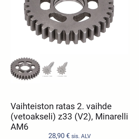
Vaihteiston ratas 2. vaihde
(vetoakseli) z33 (V2), Minarelli
AM6
28,90
€
sis. ALV