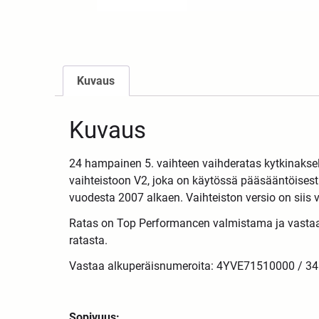
Kuvaus
Kuvaus
24 hampainen 5. vaihteen vaihderatas kytkinaksel
vaihteistoon V2, joka on käytössä pääsääntöises
vuodesta 2007 alkaen. Vaihteiston versio on siis 
Ratas on Top Performancen valmistama ja vastaa 
ratasta.
Vastaa alkuperäisnumeroita: 4YVE71510000 / 34
Sopivuus: