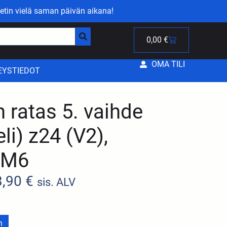
etin vielä saman päivän aikana!
0,00
€
OMA TILI
EYSTIEDOT
n ratas 5. vaihde
li) z24 (V2),
 AM6
3,90
€
sis. ALV
n