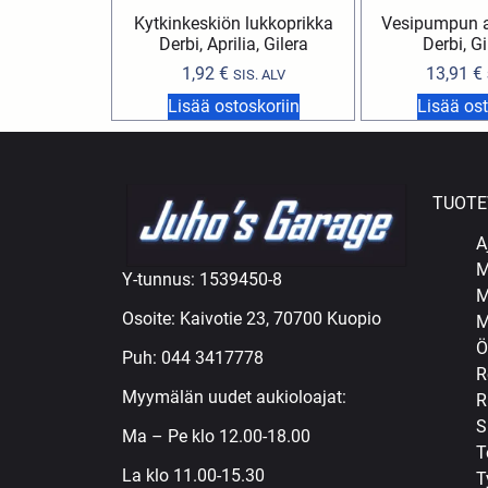
Kytkinkeskiön lukkoprikka
Vesipumpun ak
Derbi, Aprilia, Gilera
Derbi, Gi
1,92
€
13,91
€
SIS. ALV
Lisää ostoskoriin
Lisää ost
TUOTE
A
M
Y-tunnus: 1539450-8
M
Osoite: Kaivotie 23, 70700 Kuopio
M
Ö
Puh:
044 3417778
R
Myymälän uudet aukioloajat:
R
S
Ma – Pe klo 12.00-18.00
T
La klo 11.00-15.30
T