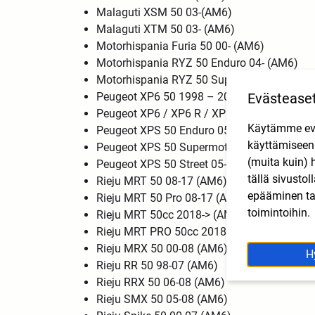
Malaguti XSM 50 03-(AM6)
Malaguti XTM 50 03- (AM6)
Motorhispania Furia 50 00- (AM6)
Motorhispania RYZ 50 Enduro 04- (AM6)
Motorhispania RYZ 50 Supermotard 04- (A
Evästease
Peugeot XP6 50 1998 – 2015 (AM6)
Peugeot XP6 / XP6 R / XP6 Enduro 50 2026
Käytämme eväs
Peugeot XPS 50 Enduro 05-12(AM6)
käyttämisee
Peugeot XPS 50 Supermotard 05- (AM6)
(muita kuin) 
Peugeot XPS 50 Street 05- (AM6)
tällä sivusto
Rieju MRT 50 08-17 (AM6)
epääminen tai
Rieju MRT 50 Pro 08-17 (AM6)
toimintoihin.
Rieju MRT 50cc 2018-> (AM6)
Rieju MRT PRO 50cc 2018-> (AM6)
Rieju MRX 50 00-08 (AM6)
H
Rieju RR 50 98-07 (AM6)
Rieju RRX 50 06-08 (AM6)
Rieju SMX 50 05-08 (AM6)