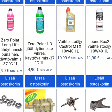
ostoskoriin
ostoskoriin
ostoskoriin
ostoskoriin
Zero Polar
Vaihteistoöljy
Ipone Box2
Zero Polar HD
Long Life
Castrol MTX
vaihteistoöljy
jäähdytinneste
äähdytinneste
10w40 1L
10W40 1L
vihreä,
punainen,
10,99
€
11,90
€
käyttövalmis -37
SIS. ALV
SIS. AL
käyttövalmis
°C 1L
-37 °C 1L
4,90
€
SIS. ALV
4,90
€
SIS. ALV
Lisää
Lisää
Lisää
Lisää
ostoskoriin
ostoskoriin
ostoskoriin
ostoskoriin