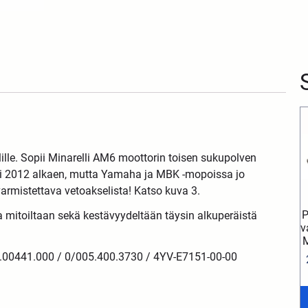
ille. Sopii Minarelli AM6 moottorin toisen sukupolven
ti 2012 alkaen, mutta Yamaha ja MBK -mopoissa jo
varmistettava vetoakselista! Katso kuva 3.
P
mitoiltaan sekä kestävyydeltään täysin alkuperäistä
v
M
.00441.000 / 0/005.400.3730 / 4YV-E7151-00-00