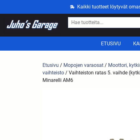
Kaikki tuotteet löytyvät om
ETUSIVU
KA
Etusivu
/
Mopojen varaosat
/
Moottori, kytki
vaihteisto
/ Vaihteiston ratas 5. vaihde (kytk
Minarelli AM6