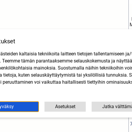
M
3
M6)
tukset
-> (AM6)
teiden kaltaisia tekniikoita laitteen tietojen tallentamiseen ja/
n. Teemme tämän parantaaksemme selauskokemusta ja näytt
henkilökohtaisia mainoksia. Suostumalla näihin tekniikoihin vo
lla tietoja, kuten selauskäyttäytymistä tai yksilöllisiä tunnuksia
 peruuttaminen voi vaikuttaa haitallisesti tiettyihin ominaisuuks
yväksy
Asetukset
Jatka välttäm
M