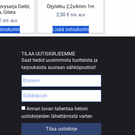
evysarja Derbi,
Öljyletku 2,2x4mm 1m
a, Gilera
2,50
€
SIS. ALV
€
SIS. ALV
stoskoriin
Lisää ostoskoriin
TILAA UUTISKIRJEEMME
Saat tiedot uusimmista tuotteista ja
tarjouksista suoraan sähköpostiisi!
Annan luvan tallentaa tietoni
uutiskirjeiden lähettämistä varten
Tilaa uutiskirje