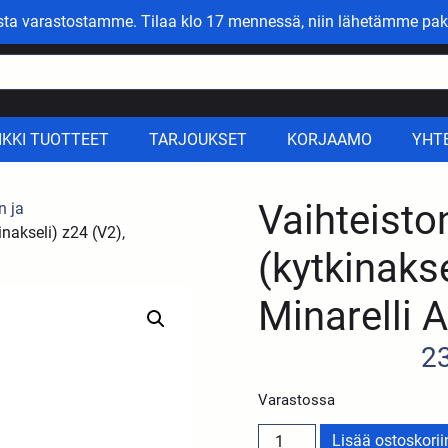
asta varastostamme. Tilaa klo 17 mennessä, niin lähetämme pak
IKKI TUOTTEET
TARJOUKSET
KORJAAMO
YHT
Vaihteisto
n ja
inakseli) z24 (V2),
(kytkinakse
Minarelli
2
Varastossa
Lisää ostoskorii