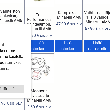
Vaihteiston
Kampiakseli,
Vaihteensiirtäj
Top
laakerisarja,
Minarelli AM6
1 ja 3 vaihde,
Performances
inarelli AM6
Minarelli AM6
47,90
€
vaihderumpu,
SIS. ALV
9,90
€
SIS. ALV
67,90
€
Minarelli AM6
SIS. AL
82,90
€
SIS. ALV
Lisää
Lisää
Lisää
Lisää
tai
ostoskoriin
ostoskoriin
ostoskoriin
ostoskoriin
ääksemme
imme käsitellä
. Suostumuksen
iin ja
Moottorin
ättömillä
Moottorin
stefasarja
tiivistesarja
inarelli AM6
Minarelli AM6
7,90
€
SIS. ALV
9,60
€
SIS. ALV