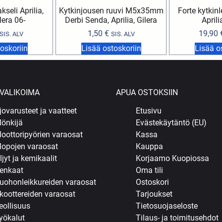
seli Aprilia,
Kytkinjousen ruuvi M5x35mm
Forte kytkinl
lera 06-
Derbi Senda, Aprilia, Gilera
Aprili
1,50
€
19,90
SIS. ALV
SIS. ALV
oskoriin
Lisää ostoskoriin
Lisää o
VALIKOIMA
APUA OSTOKSIIN
jovarusteet ja vaatteet
Etusivu
önkijä
Evästekäytäntö (EU)
oottoripyörien varaosat
Kassa
opojen varaosat
Kauppa
ljyt ja kemikaalit
Korjaamo Kuopiossa
enkaat
Oma tili
uohonleikkureiden varaosat
Ostoskori
koottereiden varaosat
Tarjoukset
eollisuus
Tietosuojaseloste
yökalut
Tilaus- ja toimitusehdot