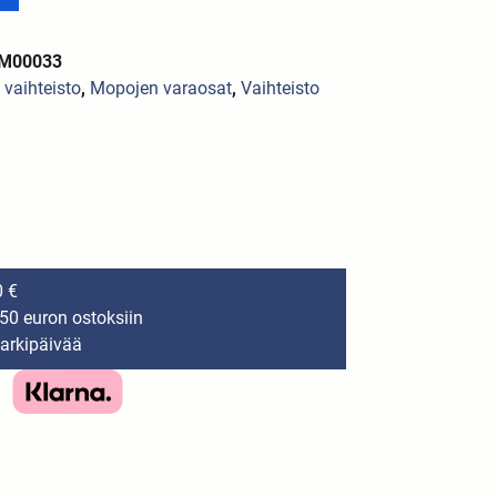
AM00033
a vaihteisto
,
Mopojen varaosat
,
Vaihteisto
0 €
150 euron ostoksiin
 arkipäivää