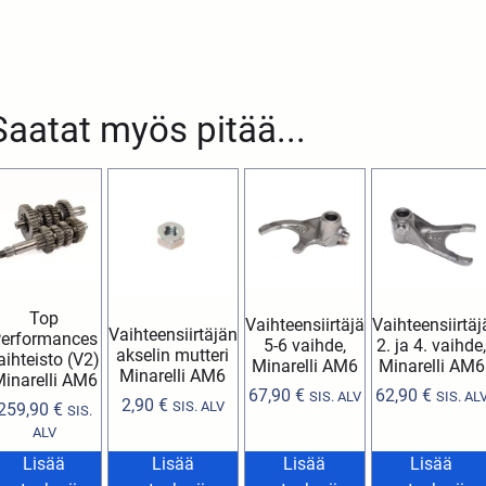
Saatat myös pitää...
Top
Vaihteensiirtäjä
Vaihteensiirtäj
Vaihteensiirtäjän
erformances
5-6 vaihde,
2. ja 4. vaihde
akselin mutteri
aihteisto (V2)
Minarelli AM6
Minarelli AM6
Minarelli AM6
inarelli AM6
67,90
€
62,90
€
SIS. ALV
SIS. AL
2,90
€
SIS. ALV
259,90
€
SIS.
ALV
Lisää
Lisää
Lisää
Lisää