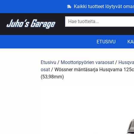
Kaikki tuotteet löytyvät om
ETUSIVU
KA
Etusivu
/
Moottoripyörien varaosat
/
Husqva
osat
/ Wössner mäntäsarja Husqvarna 125cc
(53,98mm)