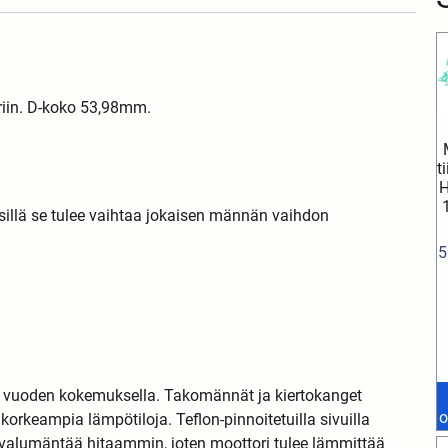
iin. D-koko 53,98mm.
t
H
 sillä se tulee vaihtaa jokaisen männän vaihdon
5
0 vuoden kokemuksella. Takomännät ja kiertokanget
o
rkeampia lämpötiloja. Teflon-pinnoitetuilla sivuilla
 valumäntää hitaammin, joten moottori tulee lämmittää