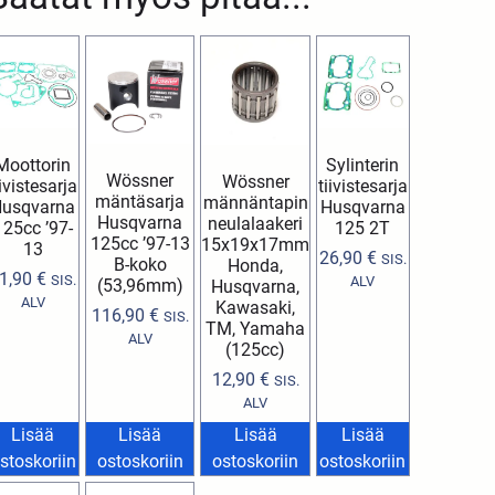
Moottorin
Sylinterin
Wössner
Wössner
iivistesarja
tiivistesarja
mäntäsarja
männäntapin
usqvarna
Husqvarna
Husqvarna
neulalaakeri
125cc ’97-
125 2T
125cc ’97-13
15x19x17mm
13
26,90
€
SIS.
B-koko
Honda,
1,90
€
SIS.
ALV
(53,96mm)
Husqvarna,
ALV
Kawasaki,
116,90
€
SIS.
TM, Yamaha
ALV
(125cc)
12,90
€
SIS.
ALV
Lisää
Lisää
Lisää
Lisää
stoskoriin
ostoskoriin
ostoskoriin
ostoskoriin