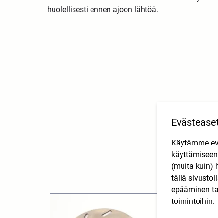
huolellisesti ennen ajoon lähtöä.
Evästease
Käytämme eväs
käyttämisee
(muita kuin) 
tällä sivusto
epääminen tai
toimintoihin.