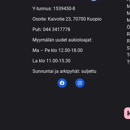
M
Y-tunnus: 1539450-8
M
Osoite: Kaivotie 23, 70700 Kuopio
M
Ö
Puh:
044 3417778
R
Myymälän uudet aukioloajat:
R
S
Ma – Pe klo 12.00-18.00
T
La klo 11.00-15.30
T
Sunnuntai ja arkipyhät: suljettu