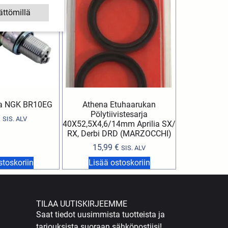
ättömillä
pa NGK BR10EG
Athena Etuhaarukan
Pölytiivistesarja
€
SIS. ALV
40X52,5X4,6/14mm Aprilia SX/
RX, Derbi DRD (MARZOCCHI)
15,99
€
SIS. ALV
stoskoriin
Lisää ostoskoriin
TILAA UUTISKIRJEEMME
Saat tiedot uusimmista tuotteista ja
tarjouksista suoraan sähköpostiisi!