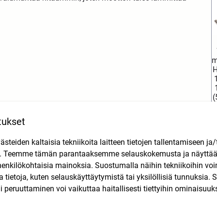
m
H
(
tukset
teiden kaltaisia tekniikoita laitteen tietojen tallentamiseen ja/
o
n. Teemme tämän parantaaksemme selauskokemusta ja näytt
henkilökohtaisia mainoksia. Suostumalla näihin tekniikoihin vo
Tutustu myös
lla tietoja, kuten selauskäyttäytymistä tai yksilöllisiä tunnuksia
 peruuttaminen voi vaikuttaa haitallisesti tiettyihin ominaisuuks