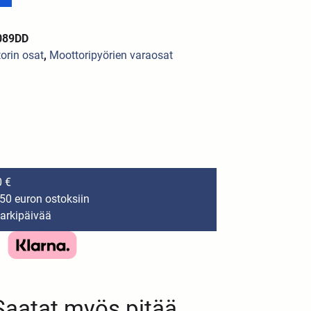
089DD
orin osat
,
Moottoripyörien varaosat
0 €
150 euron ostoksiin
 arkipäivää
Saatat myös pitää...