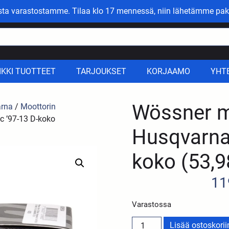
asta varastostamme. Tilaa klo 17 mennessä, niin lähetämme pak
IKKI TUOTTEET
TARJOUKSET
KORJAAMO
YHT
Wössner m
rna
/
Moottorin
 ’97-13 D-koko
Husqvarna
koko (53,
11
Varastossa
Lisää ostoskorii