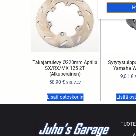
H
Takajarrulevy Ø220mm Aprilia
Sytytystulp
SX/RX/MX 125 2T
Yamaha W
(Alkuperäinen)
9,01
€
58,90
€
SIS. ALV
Lisää ostoskoriin
Lisää ost
TUOTE
A