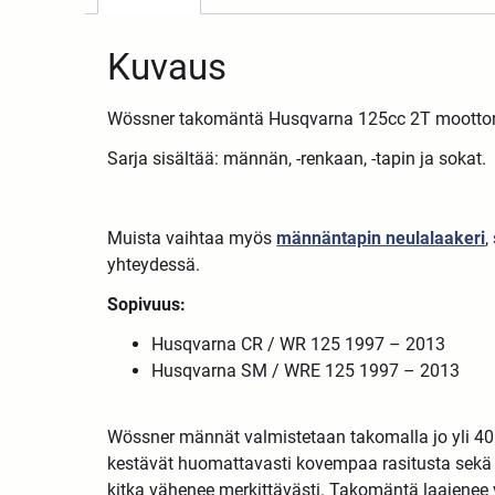
Kuvaus
Wössner takomäntä Husqvarna 125cc 2T moottor
Sarja sisältää: männän, -renkaan, -tapin ja sokat.
Muista vaihtaa myös
männäntapin neulalaakeri
,
yhteydessä.
Sopivuus:
Husqvarna CR / WR 125 1997 – 2013
Husqvarna SM / WRE 125 1997 – 2013
Wössner männät valmistetaan takomalla jo yli 4
kestävät huomattavasti kovempaa rasitusta sekä ko
kitka vähenee merkittävästi. Takomäntä laajenee