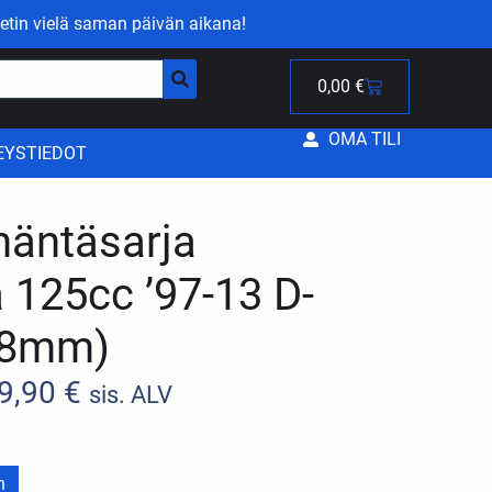
etin vielä saman päivän aikana!
0,00
€
OMA TILI
EYSTIEDOT
äntäsarja
 125cc ’97-13 D-
98mm)
9,90
€
sis. ALV
n