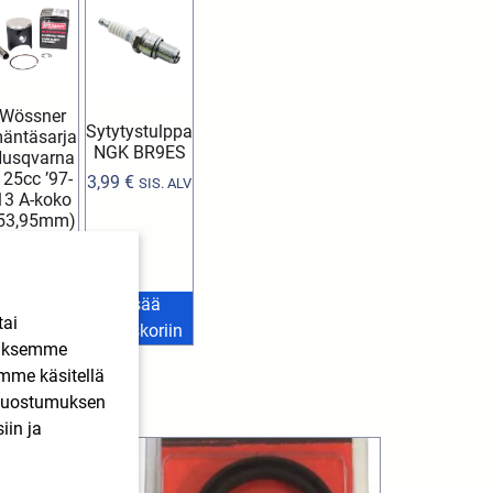
Wössner
Sytytystulppa
äntäsarja
NGK BR9ES
usqvarna
125cc ’97-
3,99
€
SIS. ALV
13 A-koko
53,95mm)
116,90
€
SIS. ALV
Lisää
Lisää
tai
stoskoriin
ostoskoriin
ääksemme
imme käsitellä
. Suostumuksen
iin ja