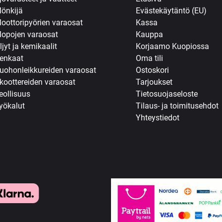
önkijä
Evästekäytäntö (EU)
oottoripyörien varaosat
Kassa
opojen varaosat
Kauppa
ljyt ja kemikaalit
Korjaamo Kuopiossa
enkaat
Oma tili
uohonleikkureiden varaosat
Ostoskori
koottereiden varaosat
Tarjoukset
eollisuus
Tietosuojaseloste
yökalut
Tilaus- ja toimitusehdot
Yhteystiedot