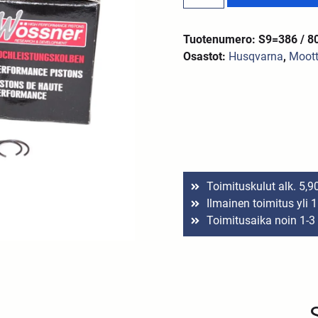
Tuotenumero: S9=386 / 8
Osastot:
Husqvarna
,
Moott
Toimituskulut alk. 5,9
Ilmainen toimitus yli 
Toimitusaika noin 1-3