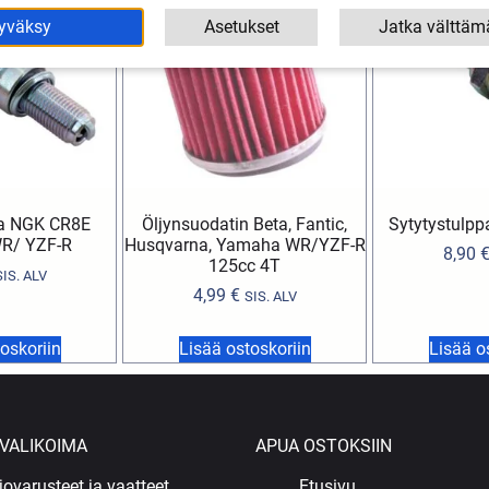
yväksy
Asetukset
Jatka välttäm
pa NGK CR8E
Öljynsuodatin Beta, Fantic,
Sytytystulp
R/ YZF-R
Husqvarna, Yamaha WR/YZF-R
8,90
125cc 4T
SIS. ALV
4,99
€
SIS. ALV
oskoriin
Lisää ostoskoriin
Lisää o
VALIKOIMA
APUA OSTOKSIIN
jovarusteet ja vaatteet
Etusivu