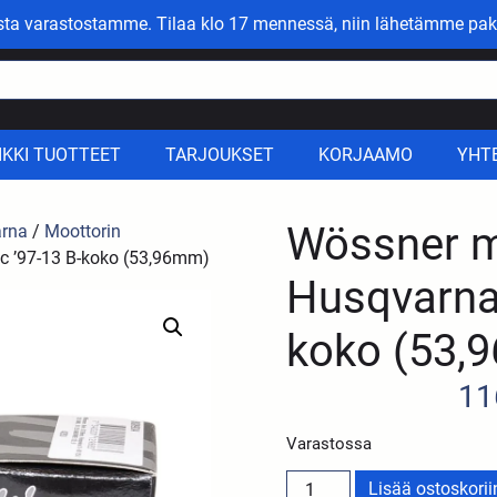
asta varastostamme. Tilaa klo 17 mennessä, niin lähetämme pak
IKKI TUOTTEET
TARJOUKSET
KORJAAMO
YHT
Wössner m
rna
/
Moottorin
c ’97-13 B-koko (53,96mm)
Husqvarna
koko (53,
11
Varastossa
Lisää ostoskorii