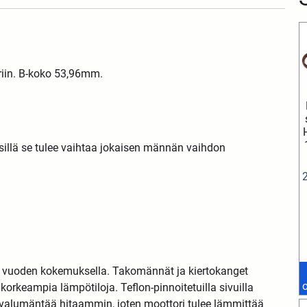
iin. B-koko 53,96mm.
 sillä se tulee vaihtaa jokaisen männän vaihdon
0 vuoden kokemuksella. Takomännät ja kiertokanget
rkeampia lämpötiloja. Teflon-pinnoitetuilla sivuilla
 valumäntää hitaammin, joten moottori tulee lämmittää