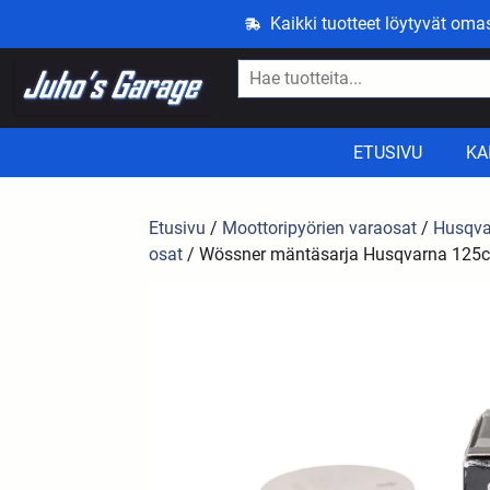
Kaikki tuotteet löytyvät om
ETUSIVU
KA
Etusivu
/
Moottoripyörien varaosat
/
Husqva
osat
/ Wössner mäntäsarja Husqvarna 125c