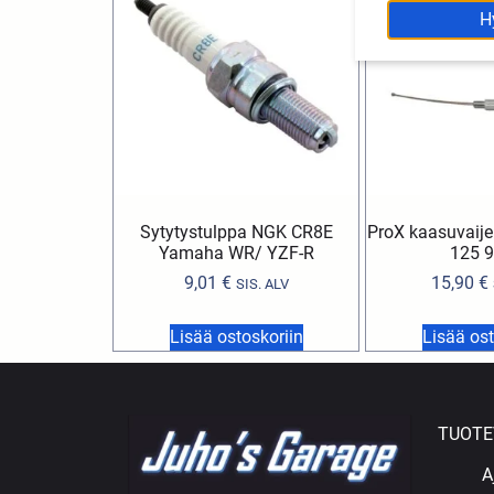
H
Sytytystulppa NGK CR8E
ProX kaasuvaij
Yamaha WR/ YZF-R
125 9
9,01
€
15,90
€
SIS. ALV
Lisää ostoskoriin
Lisää ost
TUOTE
A