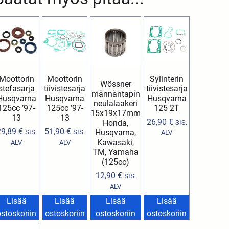
Moottorin
Moottorin
Sylinterin
Wössner
stefasarja
tiivistesarja
tiivistesarja
männäntapin
Husqvarna
Husqvarna
Husqvarna
neulalaakeri
125cc ’97-
125cc ’97-
125 2T
15x19x17mm
13
13
26,90
€
Honda,
SIS.
29,89
€
51,90
€
Husqvarna,
SIS.
SIS.
ALV
Kawasaki,
ALV
ALV
TM, Yamaha
(125cc)
12,90
€
SIS.
ALV
Lisää
Lisää
Lisää
Lisää
ostoskoriin
ostoskoriin
ostoskoriin
ostoskoriin