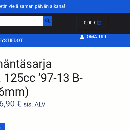
etin vielä saman päivän aikana!
0,00
€
OMA TILI
EYSTIEDOT
äntäsarja
 125cc ’97-13 B-
96mm)
6,90
€
sis. ALV
n