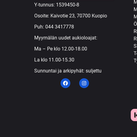
M
Y-tunnus: 1539450-8
M
Osoite: Kaivotie 23, 70700 Kuopio
M
Ö
Puh:
044 3417778
R
Myymälän uudet aukioloajat:
R
S
Ma – Pe klo 12.00-18.00
T
La klo 11.00-15.30
T
Sunnuntai ja arkipyhät: suljettu