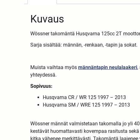
Kuvaus
Wössner takomäntä Husqvarna 125cc 2T moottor
Sarja sisältää: männän, -renkaan, -tapin ja sokat.
Muista vaihtaa myös
männäntapin neulalaakeri
,
yhteydessä.
Sopivuus:
Husqvarna CR / WR 125 1997 – 2013
Husqvarna SM / WRE 125 1997 – 2013
Wössner männät valmistetaan takomalla jo yli 4
kestävät huomattavasti kovempaa rasitusta sekä ko
kitka vähenee merkittävästi. Takomäntä laajenee