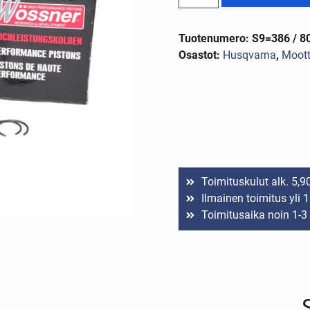
Tuotenumero: S9=386 / 8
Osastot:
Husqvarna
,
Moott
Toimituskulut alk. 5,9
Ilmainen toimitus yli 
Toimitusaika noin 1-3