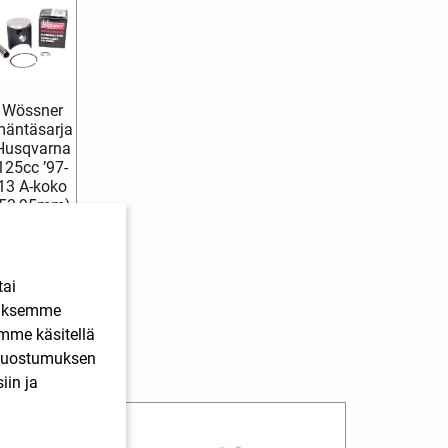
Wössner
äntäsarja
Husqvarna
125cc ’97-
13 A-koko
(53,95mm)
116,90
€
SIS. ALV
Lisää
tai
ostoskoriin
ääksemme
imme käsitellä
. Suostumuksen
iin ja