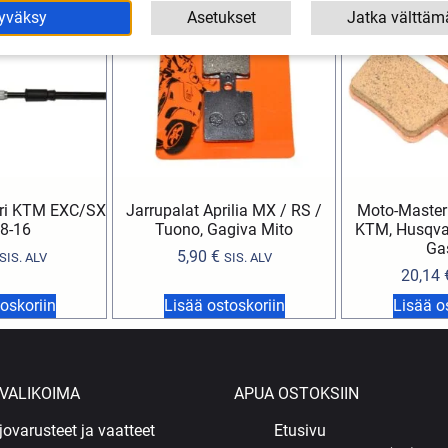
yväksy
Asetukset
Jatka välttäm
eri KTM EXC/SX
Jarrupalat Aprilia MX / RS /
Moto-Master 
8-16
Tuono, Gagiva Mito
KTM, Husqva
Ga
5,90
€
SIS. ALV
SIS. ALV
20,14
oskoriin
Lisää ostoskoriin
Lisää o
VALIKOIMA
APUA OSTOKSIIN
jovarusteet ja vaatteet
Etusivu