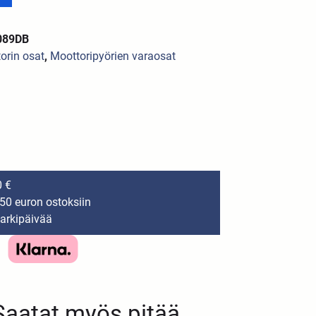
089DB
orin osat
,
Moottoripyörien varaosat
0 €
150 euron ostoksiin
 arkipäivää
Saatat myös pitää...