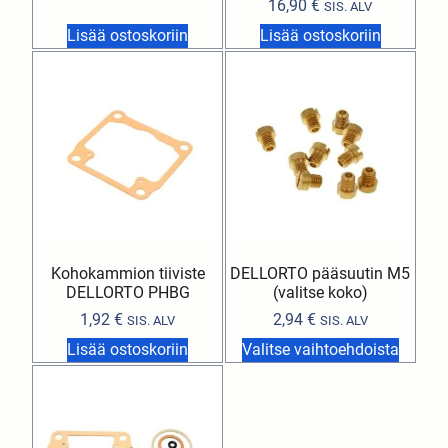
16,90
€
SIS. ALV
Lisää ostoskoriin
Lisää ostoskoriin
Kohokammion tiiviste
DELLORTO pääsuutin M5
DELLORTO PHBG
(valitse koko)
1,92
€
2,94
€
SIS. ALV
SIS. ALV
Lisää ostoskoriin
Valitse vaihtoehdoista