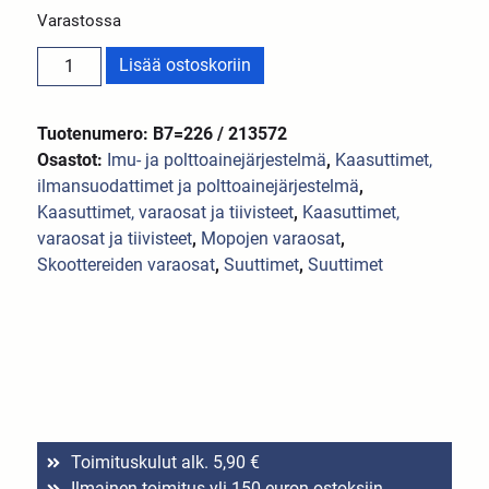
Varastossa
Lisää ostoskoriin
Tuotenumero: B7=226 / 213572
Osastot:
Imu- ja polttoainejärjestelmä
,
Kaasuttimet,
ilmansuodattimet ja polttoainejärjestelmä
,
Kaasuttimet, varaosat ja tiivisteet
,
Kaasuttimet,
varaosat ja tiivisteet
,
Mopojen varaosat
,
Skoottereiden varaosat
,
Suuttimet
,
Suuttimet
Toimituskulut alk. 5,90 €
Ilmainen toimitus yli 150 euron ostoksiin