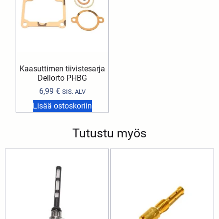
Kaasuttimen tiivistesarja
Dellorto PHBG
6,99
€
SIS. ALV
Lisää ostoskoriin
Tutustu myös