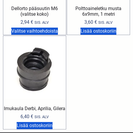
Dellorto pääsuutin M6
Polttoaineletku musta
(valitse koko)
6x9mm, 1 metri
2,94
€
3,60
€
SIS. ALV
SIS. ALV
Valitse vaihtoehdoista
Lisää ostoskoriin
Imukaula Derbi, Aprilia, Gilera
6,40
€
SIS. ALV
Lisää ostoskoriin