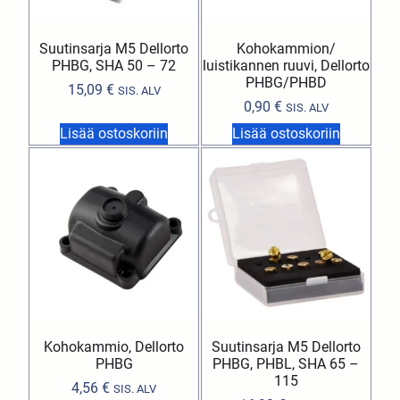
Suutinsarja M5 Dellorto
Kohokammion/
PHBG, SHA 50 – 72
luistikannen ruuvi, Dellorto
PHBG/PHBD
15,09
€
SIS. ALV
0,90
€
SIS. ALV
Lisää ostoskoriin
Lisää ostoskoriin
Kohokammio, Dellorto
Suutinsarja M5 Dellorto
PHBG
PHBG, PHBL, SHA 65 –
115
4,56
€
SIS. ALV