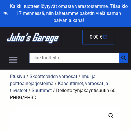
Kaikki tuotteet löytyvät omasta varastostamme. Tilaa klo
17 mennessä, niin lähetämme paketin vielä saman
päivän aikana!
0,00
€
Etusivu
/
Skoottereiden varaosat
/
Imu- ja
polttoainejärjestelmä
/
Kaasuttimet, varaosat ja
tiivisteet
/
Suuttimet
/ Dellorto tyhjäkäyntisuutin 60
PHBG/PHBD