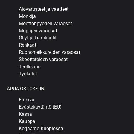
Ajovarusteet ja vaatteet
Mönkijä
Moottoripyörien varaosat
Mopojen varaosat
Öljyt ja kemikaalit
Renkaat
Ruohonleikkureiden varaosat
Skoottereiden varaosat
Teollisuus
Työkalut
APUA OSTOKSIIN
Etusivu
Evästekäytäntö (EU)
Kassa
Kauppa
Korjaamo Kuopiossa