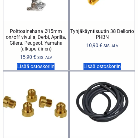
Polttoainehana Ø15mm
Tyhjäkäyntisuutin 38 Dellorto
on/off vivulla, Derbi, Aprilia,
PHBN
Gilera, Peugeot, Yamaha
10,90
€
SIS. ALV
(alkuperäinen)
15,90
€
SIS. ALV
Lisää ostoskoriin
Lisää ostoskoriin