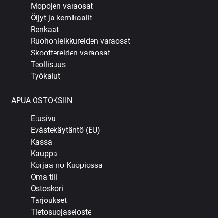
Mopojen varaosat
Öljyt ja kemikaalit
Renkaat
Ruohonleikkureiden varaosat
Skoottereiden varaosat
Teollisuus
Työkalut
APUA OSTOKSIIN
Etusivu
Evästekäytäntö (EU)
Kassa
Kauppa
Korjaamo Kuopiossa
Oma tili
Ostoskori
Tarjoukset
Tietosuojaseloste