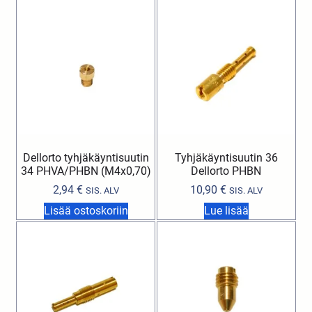
Dellorto tyhjäkäyntisuutin
Tyhjäkäyntisuutin 36
34 PHVA/PHBN (M4x0,70)
Dellorto PHBN
2,94
€
10,90
€
SIS. ALV
SIS. ALV
Lisää ostoskoriin
Lue lisää