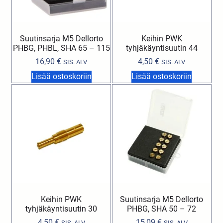
Suutinsarja M5 Dellorto
Keihin PWK
PHBG, PHBL, SHA 65 – 115
tyhjäkäyntisuutin 44
16,90
€
4,50
€
SIS. ALV
SIS. ALV
Lisää ostoskoriin
Lisää ostoskoriin
Keihin PWK
Suutinsarja M5 Dellorto
tyhjäkäyntisuutin 30
PHBG, SHA 50 – 72
4,50
€
15,09
€
SIS. ALV
SIS. ALV