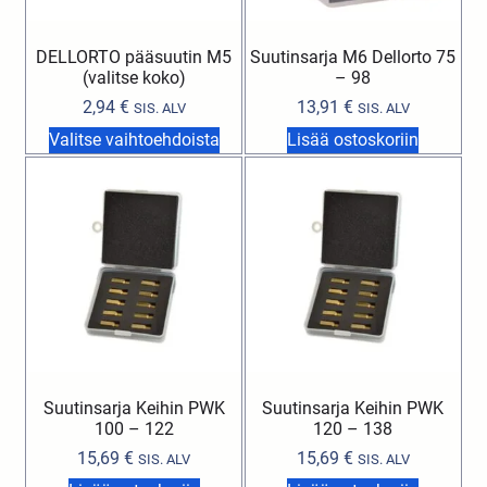
DELLORTO pääsuutin M5
Suutinsarja M6 Dellorto 75
(valitse koko)
– 98
2,94
€
13,91
€
SIS. ALV
SIS. ALV
Valitse vaihtoehdoista
Lisää ostoskoriin
Suutinsarja Keihin PWK
Suutinsarja Keihin PWK
100 – 122
120 – 138
15,69
€
15,69
€
SIS. ALV
SIS. ALV