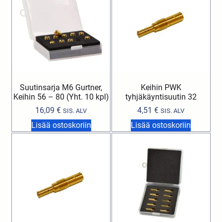
Suutinsarja M6 Gurtner,
Keihin PWK
Keihin 56 – 80 (Yht. 10 kpl)
tyhjäkäyntisuutin 32
16,09
€
4,51
€
SIS. ALV
SIS. ALV
Lisää ostoskoriin
Lisää ostoskoriin