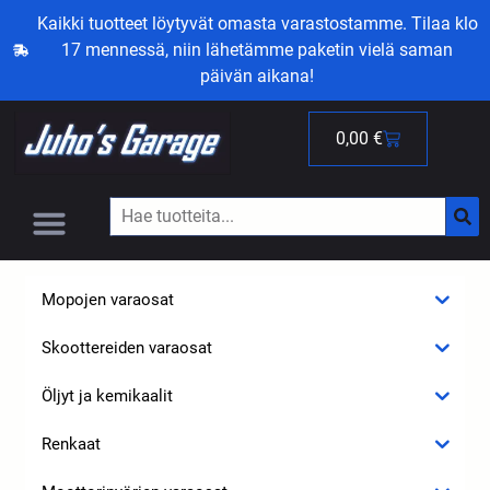
Kaikki tuotteet löytyvät omasta varastostamme. Tilaa klo
17 mennessä, niin lähetämme paketin vielä saman
päivän aikana!
0,00
€
Mopojen varaosat
Skoottereiden varaosat
Öljyt ja kemikaalit
Renkaat