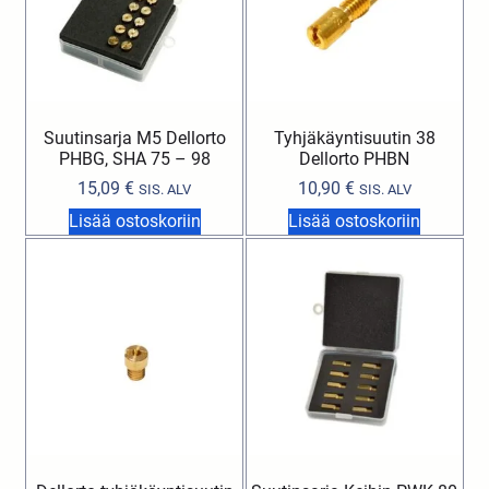
Suutinsarja M5 Dellorto
Tyhjäkäyntisuutin 38
PHBG, SHA 75 – 98
Dellorto PHBN
15,09
€
10,90
€
SIS. ALV
SIS. ALV
Lisää ostoskoriin
Lisää ostoskoriin