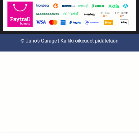
© Juho’s Garage | Kaikki oikeudet pidätetään