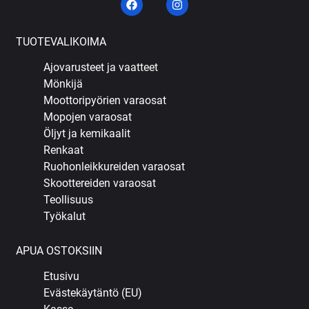
TUOTEVALIKOIMA
Ajovarusteet ja vaatteet
Mönkijä
Moottoripyörien varaosat
Mopojen varaosat
Öljyt ja kemikaalit
Renkaat
Ruohonleikkureiden varaosat
Skoottereiden varaosat
Teollisuus
Työkalut
APUA OSTOKSIIN
Etusivu
Evästekäytäntö (EU)