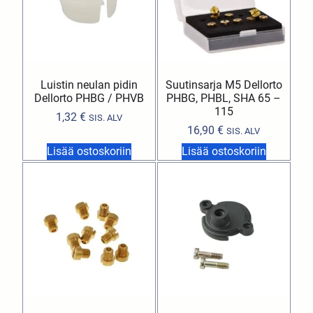
Luistin neulan pidin
Suutinsarja M5 Dellorto
Dellorto PHBG / PHVB
PHBG, PHBL, SHA 65 –
115
1,32
€
SIS. ALV
16,90
€
SIS. ALV
Lisää ostoskoriin
Lisää ostoskoriin