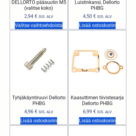
DELLORTO pääsuutin M5
Luistinkansi, Dellorto
(valitse koko)
PHBG
2,94
€
4,50
€
SIS. ALV
SIS. ALV
Valitse vaihtoehdoista
Lisää ostoskoriin
Tyhjäkäyntiruuvi Dellorto
Kaasuttimen tiivistesarja
PHBG
Dellorto PHBG
4,96
€
6,99
€
SIS. ALV
SIS. ALV
Lisää ostoskoriin
Lisää ostoskoriin