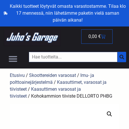
Kaikki tuotteet löytyvät omasta varastostamme. Tilaa klo
17 mennessä, niin lähetämme paketin vielä saman
päivän aikana!
0,00
€
Etusivu
/
Skoottereiden varaosat
/
Imu- ja
polttoainejärjestelmä
/
Kaasuttimet, varaosat ja
tiivisteet
/
Kaasuttimen varaosat ja
tiivisteet
/ Kohokammion tiiviste DELLORTO PHBG