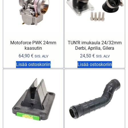
Motoforce PWK 24mm
TUN’R imukaula 24/32mm
kaasutin
Derbi, Aprilia, Gilera
64,90
€
24,50
€
SIS. ALV
SIS. ALV
Lisää ostoskoriin
Lisää ostoskoriin