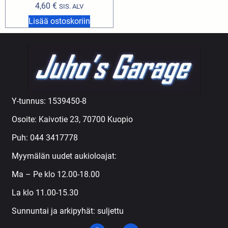
4,60
€
SIS. ALV
Lisää ostoskoriin
Y-tunnus: 1539450-8
Osoite: Kaivotie 23, 70700 Kuopio
Puh:
044 3417778
Myymälän uudet aukioloajat:
Ma – Pe klo 12.00-18.00
La klo 11.00-15.30
Sunnuntai ja arkipyhät: suljettu