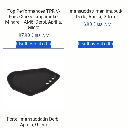
Top Performances TPR V-
Ilmansuodattimen imuputki
Force 3 reed läppärunko,
Derbi, Aprilia, Gilera
Minarelli AM6, Derbi, Aprilia,
16,90
€
SIS. ALV
Gilera
97,90
€
SIS. ALV
Lisää ostoskoriin
Lisää ostoskoriin
Forte ilmansuodatin Derbi,
Aprilia, Gilera