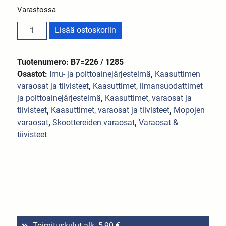
Varastossa
Lisää ostoskoriin
Tuotenumero: B7=226 / 1285
Osastot:
Imu- ja polttoainejärjestelmä
,
Kaasuttimen
varaosat ja tiivisteet
,
Kaasuttimet, ilmansuodattimet
ja polttoainejärjestelmä
,
Kaasuttimet, varaosat ja
tiivisteet
,
Kaasuttimet, varaosat ja tiivisteet
,
Mopojen
varaosat
,
Skoottereiden varaosat
,
Varaosat &
tiivisteet
Toimituskulut alk. 5,90 €