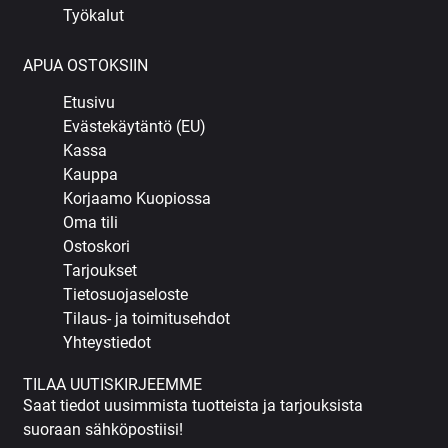
Työkalut
APUA OSTOKSIIN
Etusivu
Evästekäytäntö (EU)
Kassa
Kauppa
Korjaamo Kuopiossa
Oma tili
Ostoskori
Tarjoukset
Tietosuojaseloste
Tilaus- ja toimitusehdot
Yhteystiedot
TILAA UUTISKIRJEEMME
Saat tiedot uusimmista tuotteista ja tarjouksista
suoraan sähköpostiisi!