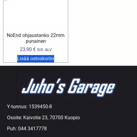
NoEnd ohjaustanko 22mm
punainen
23,90
€
SIS. ALV
Lisää ostoskoriin
Y-tunnus: 1539450-8
Osoite: Kaivotie 23, 70700 Kuopio
Puh:
044 3417778