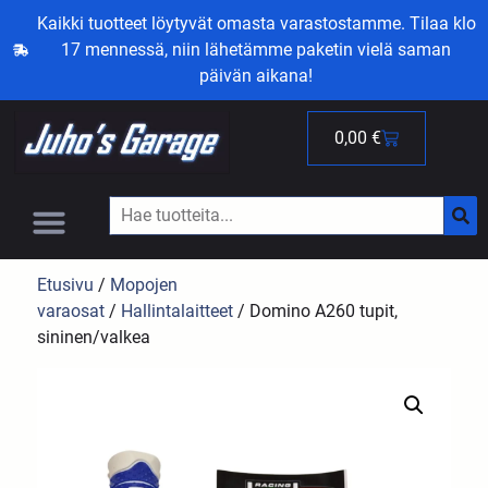
Kaikki tuotteet löytyvät omasta varastostamme. Tilaa klo
17 mennessä, niin lähetämme paketin vielä saman
päivän aikana!
0,00
€
Etusivu
/
Mopojen
varaosat
/
Hallintalaitteet
/ Domino A260 tupit,
sininen/valkea