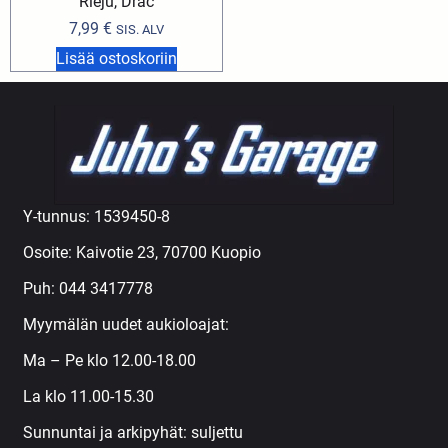
Rieju, Drac
7,99
€
SIS. ALV
Lisää ostoskoriin
Y-tunnus: 1539450-8
Osoite: Kaivotie 23, 70700 Kuopio
Puh:
044 3417778
Myymälän uudet aukioloajat:
Ma – Pe klo 12.00-18.00
La klo 11.00-15.30
Sunnuntai ja arkipyhät: suljettu