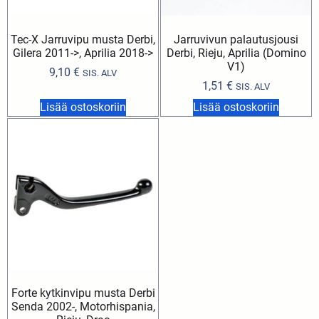
Tec-X Jarruvipu musta Derbi,
Jarruvivun palautusjousi
Gilera 2011->, Aprilia 2018->
Derbi, Rieju, Aprilia (Domino
V1)
9,10
€
SIS. ALV
1,51
€
SIS. ALV
Lisää ostoskoriin
Lisää ostoskoriin
Forte kytkinvipu musta Derbi
Senda 2002-, Motorhispania,