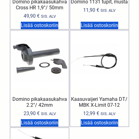
Domino pikakaasukahva
Domino 1131 tupit, musta
Cross HR 1,9°/ 50mm
11,90
€
SIS. ALV
49,90
€
SIS. ALV
Lisää ostoskoriin
Lisää ostoskoriin
Domino pikakaasukahva
Kaasuvaijeri Yamaha DT/
2.2°/ 42mm
MBK X-Limit 07-12
23,90
€
12,99
€
SIS. ALV
SIS. ALV
Lisää ostoskoriin
Lisää ostoskoriin