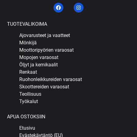
TUOTEVALIKOIMA
Ajovarusteet ja vaatteet
Mönkijä
Moottoripyörien varaosat
Mopojen varaosat
Öljyt ja kemikaalit
Renkaat
Ruohonleikkureiden varaosat
Skoottereiden varaosat
Teollisuus
Työkalut
APUA OSTOKSIIN
Etusivu
Evästekäytäntö (EU)