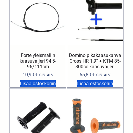
Forte yleismallin
Domino pikakaasukahva
kaasuvaijeri 94,5-
Cross HR 1,9° + KTM 85-
96/111cm
300cc kaasuvaijeri
10,90
€
65,80
€
SIS. ALV
SIS. ALV
Lisää ostoskoriin
Lisää ostoskoriin