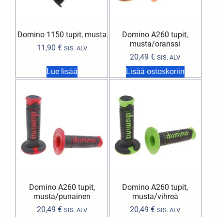
Domino 1150 tupit, musta
Domino A260 tupit,
musta/oranssi
11,90
€
SIS. ALV
20,49
€
SIS. ALV
Lue lisää
Lisää ostoskoriin
Domino A260 tupit,
Domino A260 tupit,
musta/punainen
musta/vihreä
20,49
€
20,49
€
SIS. ALV
SIS. ALV