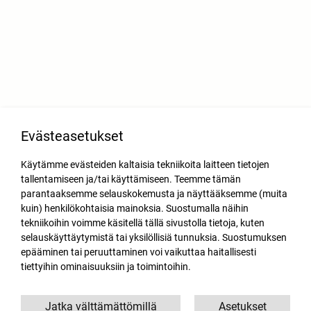
Evästeasetukset
Käytämme evästeiden kaltaisia tekniikoita laitteen tietojen
tallentamiseen ja/tai käyttämiseen. Teemme tämän
parantaaksemme selauskokemusta ja näyttääksemme (muita
kuin) henkilökohtaisia mainoksia. Suostumalla näihin
tekniikoihin voimme käsitellä tällä sivustolla tietoja, kuten
selauskäyttäytymistä tai yksilöllisiä tunnuksia. Suostumuksen
epääminen tai peruuttaminen voi vaikuttaa haitallisesti
tiettyihin ominaisuuksiin ja toimintoihin.
Jatka välttämättömillä
Asetukset