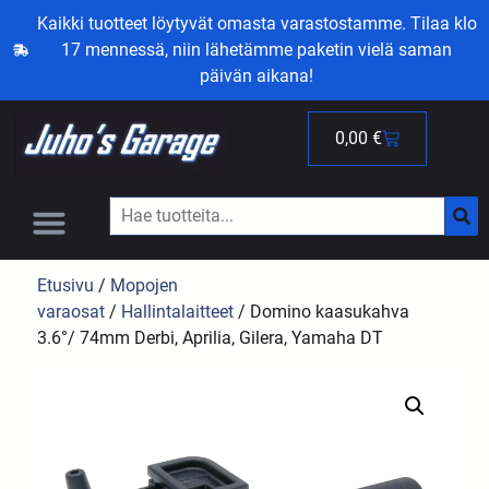
Kaikki tuotteet löytyvät omasta varastostamme. Tilaa klo
17 mennessä, niin lähetämme paketin vielä saman
päivän aikana!
0,00
€
Etusivu
/
Mopojen
varaosat
/
Hallintalaitteet
/ Domino kaasukahva
3.6°/ 74mm Derbi, Aprilia, Gilera, Yamaha DT