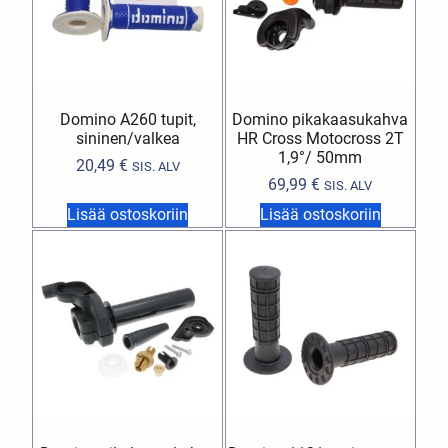
Domino A260 tupit,
Domino pikakaasukahva
sininen/valkea
HR Cross Motocross 2T
1,9°/ 50mm
20,49
€
SIS. ALV
69,99
€
SIS. ALV
Lisää ostoskoriin
Lisää ostoskoriin