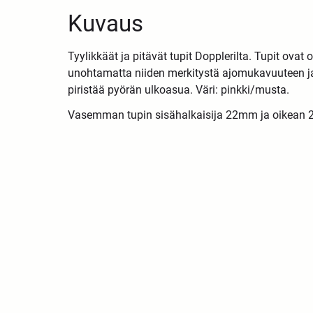
Kuvaus
Tyylikkäät ja pitävät tupit Dopplerilta. Tupit ova
unohtamatta niiden merkitystä ajomukavuuteen ja
piristää pyörän ulkoasua.
Väri: pinkki/musta.
Vasemman tupin sisähalkaisija 22mm ja oikean 