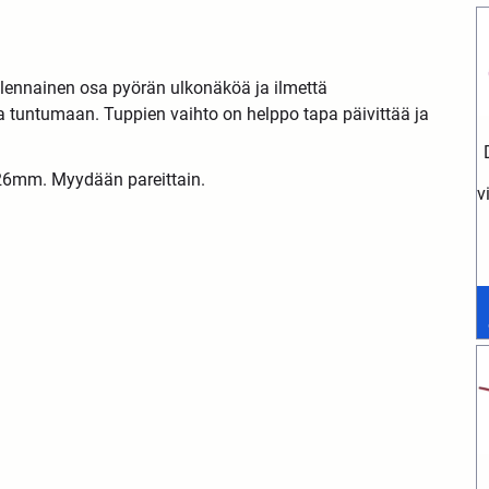
t olennainen osa pyörän ulkonäköä ja ilmettä
 tuntumaan. Tuppien vaihto on helppo tapa päivittää ja
26mm. Myydään pareittain.
v