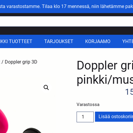
asta varastostamme. Tilaa klo 17 mennessä, niin lähetämme pak
IKKI TUOTTEET
TARJOUKSET
KORJAAMO
YHT
Doppler gr
t
/ Doppler grip 3D
pinkki/mus
1
Varastossa
Lisää ostoskorii