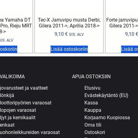
pea Yamaha DT
Tec-X Jarruvipu musta Derbi,
Forte jarruvip
 Pro, Rieju MRT
Gilera 2011->, Aprilia 2018->
Gilera 2011->
8->
9,10
€
9,10
SIS. ALV
SIS. ALV
oskoriin
Lisää ostoskoriin
Lisää o
VALIKOIMA
APUA OSTOKSIIN
jovarusteet ja vaatteet
Etusivu
önkijä
Evästekäytäntö (EU)
oottoripyörien varaosat
Kassa
opojen varaosat
Kauppa
ljyt ja kemikaalit
Korjaamo Kuopiossa
enkaat
Oma tili
uohonleikkureiden varaosat
Ostoskori