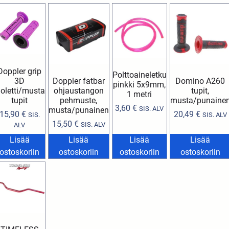
Doppler grip
Polttoaineletku
3D
Doppler fatbar
Domino A260
pinkki 5x9mm,
ioletti/musta
ohjaustangon
tupit,
1 metri
tupit
pehmuste,
musta/punaine
3,60
€
SIS. ALV
musta/punainen
15,90
€
20,49
€
SIS.
SIS. ALV
15,50
€
SIS. ALV
ALV
Lisää
Lisää
Lisää
Lisää
ostoskoriin
ostoskoriin
ostoskoriin
ostoskoriin