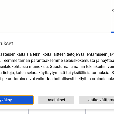
tukset
Tutustu myös
teiden kaltaisia tekniikoita laitteen tietojen tallentamiseen ja/
n. Teemme tämän parantaaksemme selauskokemusta ja näytt
henkilökohtaisia mainoksia. Suostumalla näihin tekniikoihin vo
lla tietoja, kuten selauskäyttäytymistä tai yksilöllisiä tunnuksia
 peruuttaminen voi vaikuttaa haitallisesti tiettyihin ominaisuuks
yväksy
Asetukset
Jatka välttäm