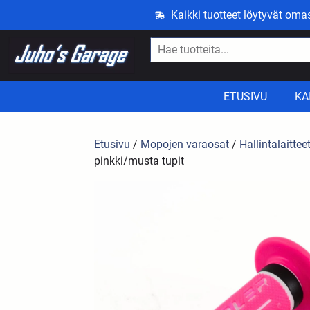
Kaikki tuotteet löytyvät om
ETUSIVU
KA
Etusivu
/
Mopojen varaosat
/
Hallintalaittee
pinkki/musta tupit