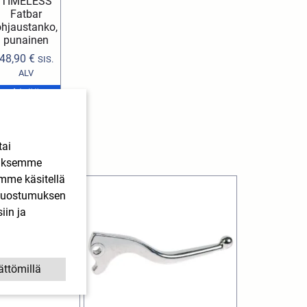
TIMELESS
Fatbar
ohjaustanko,
punainen
48,90
€
SIS.
ALV
Lisää
ostoskoriin
tai
ääksemme
imme käsitellä
. Suostumuksen
iin ja
ättömillä