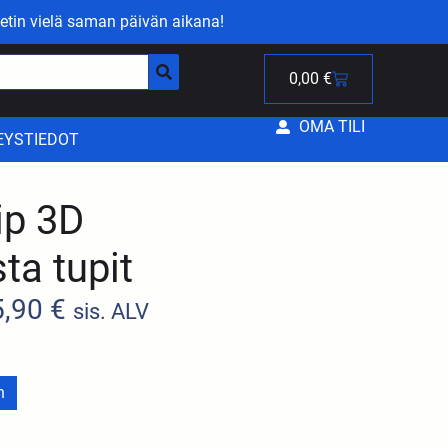
etin vielä saman päivän aikana!
0,00
€
OMA TILI
EYSTIEDOT
ip 3D
ta tupit
5,90
€
sis. ALV
n