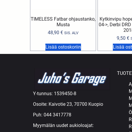
TIMELESS Fatbar ohjaustanko,
Kytkinvipu ho
Musta
04->, Derbi DRD
201
48,90
€
SIS. ALV
9,50
€
Lisää ostoskoriin
Lisää ost
TUOTE
A
M
Y-tunnus: 1539450-8
M
Osoite: Kaivotie 23, 70700 Kuopio
M
Ö
Puh:
044 3417778
R
Myymälän uudet aukioloajat:
R