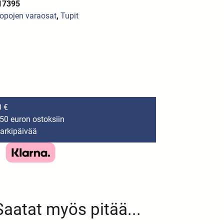
17395
opojen varaosat
,
Tupit
0 €
150 euron ostoksiin
 arkipäivää
Saatat myös pitää...