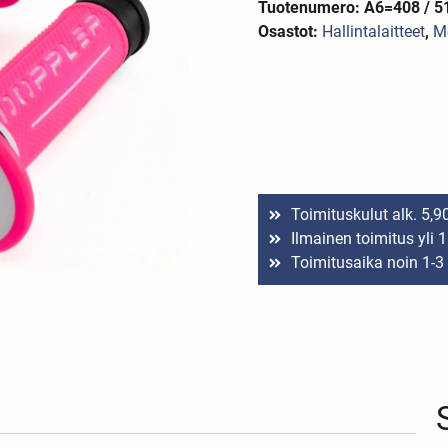
Tuotenumero: A6=408 / 5
Osastot:
Hallintalaitteet
,
M
Toimituskulut alk. 5,9
Ilmainen toimitus yli 
Toimitusaika noin 1-3