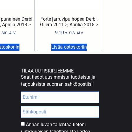
u punainen Derbi,
Forte jarruvipu hopea Derbi,
, Aprilia 2018->
Gilera 2011->, Aprilia 2018->
€
9,10
€
SIS. ALV
SIS. ALV
stoskoriin
Lisää ostoskoriin
TILAA UUTISKIRJEEMME
Saat tiedot uusimmista tuotteista ja
tarjouksista suoraan sähköpostiisi!
Annan luvan tallentaa tietoni
uutiskirjeiden lähettämistä varten