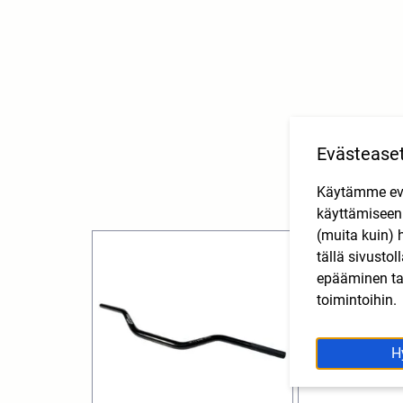
Evästease
Käytämme eväs
käyttämisee
(muita kuin) 
tällä sivusto
epääminen tai
toimintoihin.
H