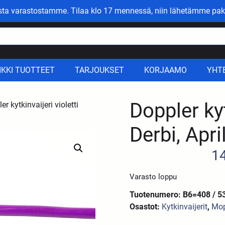
asta varastostamme. Tilaa klo 17 mennessä, niin lähetämme pak
IKKI TUOTTEET
TARJOUKSET
KORJAAMO
YHT
Doppler kyt
r kytkinvaijeri violetti
Derbi, Apri
1
Varasto loppu
Tuotenumero: B6=408 / 5
Osastot:
Kytkinvaijerit
,
Mop