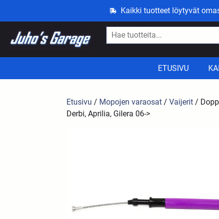
Kaikki tuotteet löytyvät om
ETUSIVU
KA
Etusivu
/
Mopojen varaosat
/
Vaijerit
/ Dopple
Derbi, Aprilia, Gilera 06->