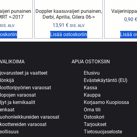
aijeri punainen
Doppler kaasuvaijeri punainen,
Vaijerinip
 MRT <-2017
Derbi, Aprilia, Gilera 06->
0,90
13,91
€
SIS. ALV
SIS. ALV
oskoriin
Lisää ostoskoriin
Lisää o
VALIKOIMA
APUA OSTOKSIIN
jovarusteet ja vaatteet
Etusivu
önkijä
Evästekäytäntö (EU)
oottoripyörien varaosat
Kassa
opojen varaosat
Kauppa
ljyt ja kemikaalit
Korjaamo Kuopiossa
enkaat
Oma tili
uohonleikkureiden varaosat
Ostoskori
koottereiden varaosat
Tarjoukset
eollisuus
Tietosuojaseloste