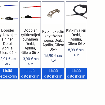
Doppler
Doppler
Kytkinvaijeri
Kytkinakselin
ytkinvaijeri
kytkinvaijeri
Derbi,
käyttövipu
sininen
punainen
Aprilia,
hopea, Derbi,
Derbi,
Derbi,
Gilera 06->
Aprilia, Gilera
Aprilia,
Aprilia,
06->
8,99
€
SIS.
Gilera 06->
Gilera 06->
ALV
15,90
€
SIS.
13,91
€
13,90
€
SIS.
SIS.
ALV
ALV
ALV
Lisää
Lisää
Lisää
Lisää
ostoskoriin
ostoskoriin
ostoskoriin
ostoskoriin