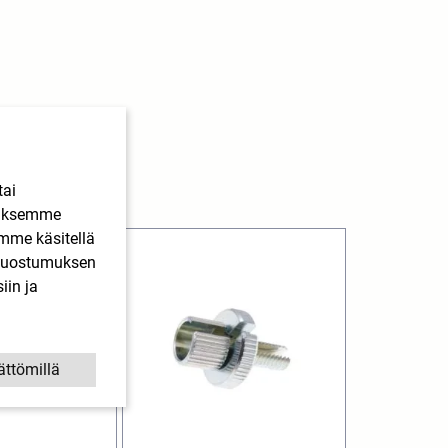
tai
ääksemme
imme käsitellä
. Suostumuksen
iin ja
ättömillä