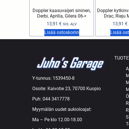
Doppler kaasuvaijeri sininen,
Doppler kytkinv
Derbi, Aprilia, Gilera 06->
Drac, Rieju
13,91
€
13,91
€
SIS. ALV
Lisää ostoskoriin
Lisää ost
TUOTE
A
M
Y-tunnus: 1539450-8
M
Osoite: Kaivotie 23, 70700 Kuopio
M
Ö
Puh:
044 3417778
R
Myymälän uudet aukioloajat:
R
S
Ma – Pe klo 12.00-18.00
T