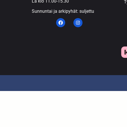
La klo 11.00-15.30
T
Sunnuntai ja arkipyhät: suljettu