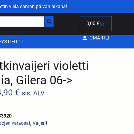
etin vielä saman päivän aikana!
0,00
€
OMA TILI
EYSTIEDOT
kinvaijeri violetti
lia, Gilera 06->
4,90
€
sis. ALV
33920
ojen varaosat
,
Vaijerit