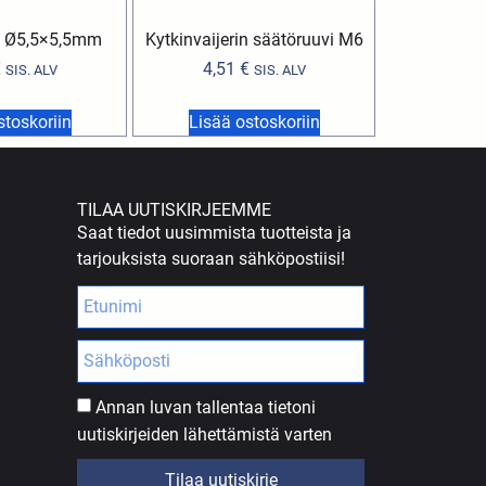
pa Ø5,5×5,5mm
Kytkinvaijerin säätöruuvi M6
€
4,51
€
SIS. ALV
SIS. ALV
stoskoriin
Lisää ostoskoriin
TILAA UUTISKIRJEEMME
Saat tiedot uusimmista tuotteista ja
tarjouksista suoraan sähköpostiisi!
Annan luvan tallentaa tietoni
uutiskirjeiden lähettämistä varten
Tilaa uutiskirje