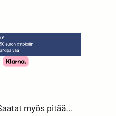
0 €
150 euron ostoksiin
 arkipäivää
Saatat myös pitää...