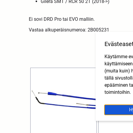
Gilera SMT / RCR 50 2T (2018->)
Ei sovi DRD Pro tai EVO malliin.
Vastaa alkuperäisnumeroa: 2B005231
Evästease
Käytämme eväs
käyttämisee
(muita kuin) 
tällä sivusto
epääminen tai
toimintoihin.
H