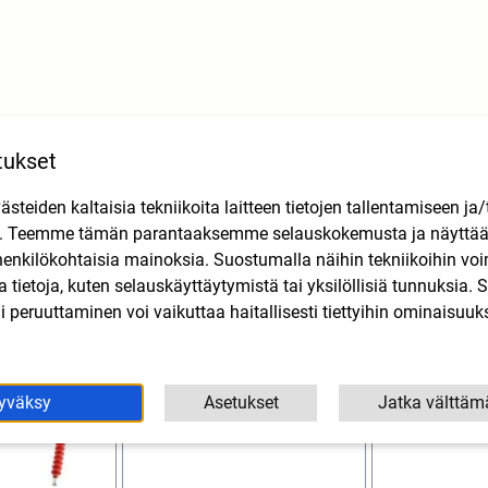
tukset
Tutustu myös
teiden kaltaisia tekniikoita laitteen tietojen tallentamiseen ja/
n. Teemme tämän parantaaksemme selauskokemusta ja näytt
henkilökohtaisia mainoksia. Suostumalla näihin tekniikoihin vo
lla tietoja, kuten selauskäyttäytymistä tai yksilöllisiä tunnuksia
 peruuttaminen voi vaikuttaa haitallisesti tiettyihin ominaisuuks
yväksy
Asetukset
Jatka välttäm