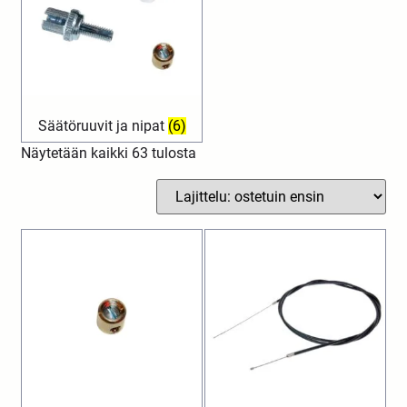
Säätöruuvit ja nipat
(6)
Näytetään kaikki 63 tulosta