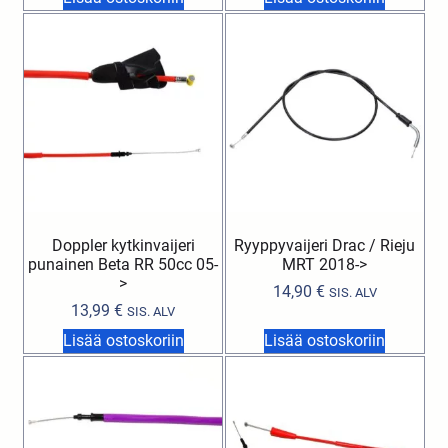
Doppler kytkinvaijeri
Ryyppyvaijeri Drac / Rieju
punainen Beta RR 50cc 05-
MRT 2018->
>
14,90
€
SIS. ALV
13,99
€
SIS. ALV
Lisää ostoskoriin
Lisää ostoskoriin