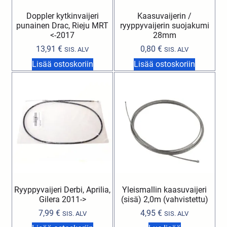
Doppler kytkinvaijeri
Kaasuvaijerin /
punainen Drac, Rieju MRT
ryyppyvaijerin suojakumi
<-2017
28mm
13,91
€
0,80
€
SIS. ALV
SIS. ALV
Lisää ostoskoriin
Lisää ostoskoriin
Ryyppyvaijeri Derbi, Aprilia,
Yleismallin kaasuvaijeri
Gilera 2011->
(sisä) 2,0m (vahvistettu)
7,99
€
4,95
€
SIS. ALV
SIS. ALV