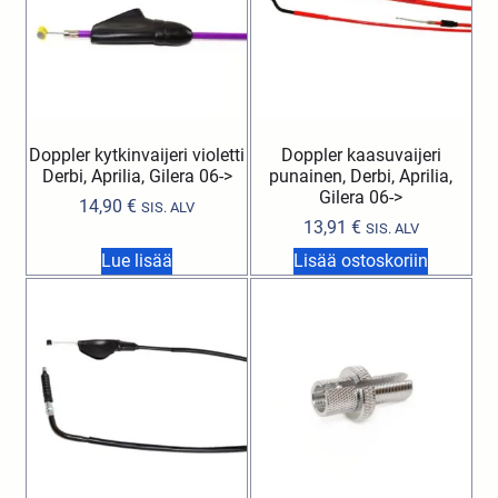
Doppler kytkinvaijeri violetti
Doppler kaasuvaijeri
Derbi, Aprilia, Gilera 06->
punainen, Derbi, Aprilia,
Gilera 06->
14,90
€
SIS. ALV
13,91
€
SIS. ALV
Lue lisää
Lisää ostoskoriin