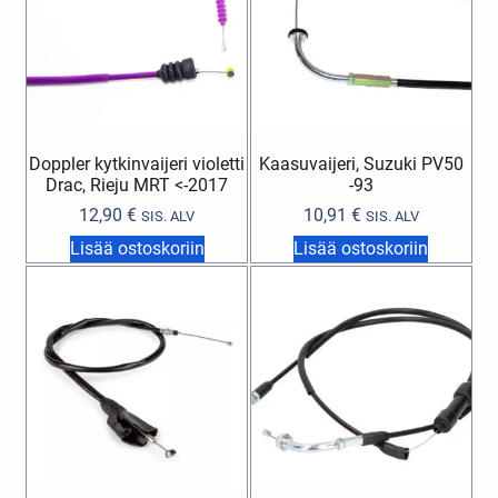
Doppler kytkinvaijeri violetti
Kaasuvaijeri, Suzuki PV50
Drac, Rieju MRT <-2017
-93
12,90
€
10,91
€
SIS. ALV
SIS. ALV
Lisää ostoskoriin
Lisää ostoskoriin