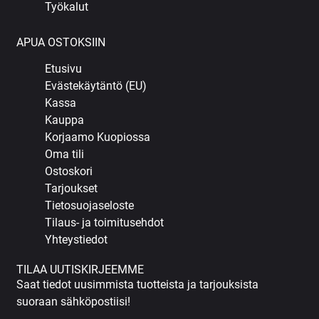
Työkalut
APUA OSTOKSIIN
Etusivu
Evästekäytäntö (EU)
Kassa
Kauppa
Korjaamo Kuopiossa
Oma tili
Ostoskori
Tarjoukset
Tietosuojaseloste
Tilaus- ja toimitusehdot
Yhteystiedot
TILAA UUTISKIRJEEMME
Saat tiedot uusimmista tuotteista ja tarjouksista
suoraan sähköpostiisi!