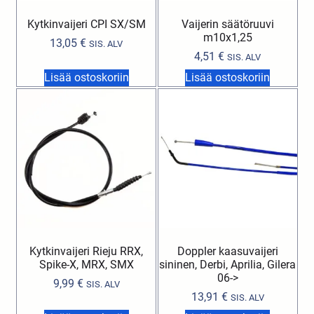
Kytkinvaijeri CPI SX/SM
Vaijerin säätöruuvi
m10x1,25
13,05
€
SIS. ALV
4,51
€
SIS. ALV
Lisää ostoskoriin
Lisää ostoskoriin
Kytkinvaijeri Rieju RRX,
Doppler kaasuvaijeri
Spike-X, MRX, SMX
sininen, Derbi, Aprilia, Gilera
06->
9,99
€
SIS. ALV
13,91
€
SIS. ALV