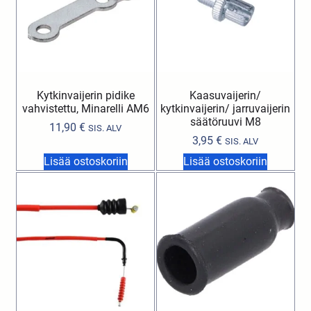
Kytkinvaijerin pidike
Kaasuvaijerin/
vahvistettu, Minarelli AM6
kytkinvaijerin/ jarruvaijerin
säätöruuvi M8
11,90
€
SIS. ALV
3,95
€
SIS. ALV
Lisää ostoskoriin
Lisää ostoskoriin