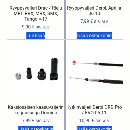
Ryyppyvaijeri Drac / Rieju
Ryyppyvaijeri Derbi, Aprilia
MRT, RRX, MRX, SMX,
06-10
Tango <-17
7,99
€
SIS. ALV
9,90
€
SIS. ALV
Lue lisää
Lisää ostoskoriin
Kaksiosaisen kaasuvaijerin
Kytkinvaijeri Derbi DRD Pro
korjaussarja Domino
/ EVO 05-11
7,99
€
10,90
€
SIS. ALV
SIS. ALV
Lisää ostoskoriin
Lisää ostoskoriin