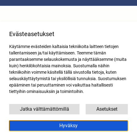
Evästeasetukset
Käytämme evästeiden kaltaisia tekniikoita laitteen tietojen
tallentamiseen ja/tai käyttämiseen. Teemme tämän
parantaaksemme selauskokemusta ja näyttääksemme (muita
kuin) henkilökohtaisia mainoksia. Suostumalla näihin
tekniikoihin voimme käsitellä tällä sivustolla tietoja, kuten
selauskäyttäytymistä tai yksilöllisiä tunnuksia. Suostumuksen
epääminen tai peruuttaminen voi vaikuttaa haitallisesti
tiettyihin ominaisuuksiin ja toimintoihin.
Jatka välttämättömillä
Asetukset
Hyväksy