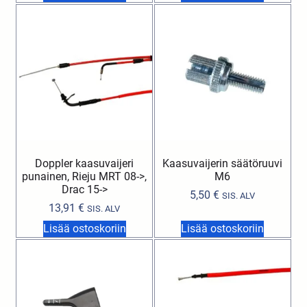
Doppler kaasuvaijeri
Kaasuvaijerin säätöruuvi
punainen, Rieju MRT 08->,
M6
Drac 15->
5,50
€
SIS. ALV
13,91
€
SIS. ALV
Lisää ostoskoriin
Lisää ostoskoriin