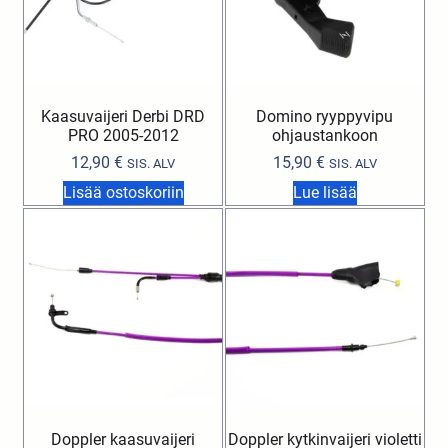
Kaasuvaijeri Derbi DRD
Domino ryyppyvipu
PRO 2005-2012
ohjaustankoon
12,90
€
15,90
€
SIS. ALV
SIS. ALV
Lisää ostoskoriin
Lue lisää
Doppler kaasuvaijeri
Doppler kytkinvaijeri violetti