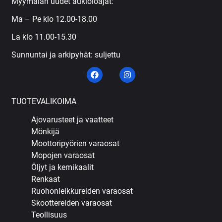
Myymälän uudet aukioloajat:
Ma – Pe klo 12.00-18.00
La klo 11.00-15.30
Sunnuntai ja arkipyhät: suljettu
TUOTEVALIKOIMA
Ajovarusteet ja vaatteet
Mönkijä
Moottoripyörien varaosat
Mopojen varaosat
Öljyt ja kemikaalit
Renkaat
Ruohonleikkureiden varaosat
Skoottereiden varaosat
Teollisuus