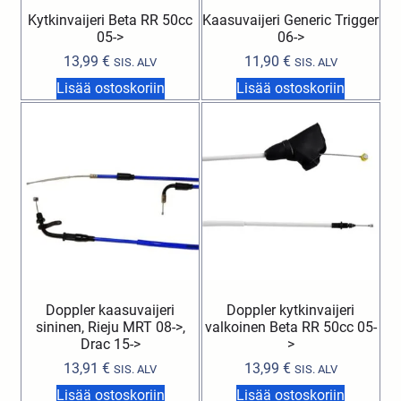
Kytkinvaijeri Beta RR 50cc
Kaasuvaijeri Generic Trigger
05->
06->
13,99
€
11,90
€
SIS. ALV
SIS. ALV
Lisää ostoskoriin
Lisää ostoskoriin
Doppler kaasuvaijeri
Doppler kytkinvaijeri
sininen, Rieju MRT 08->,
valkoinen Beta RR 50cc 05-
Drac 15->
>
13,91
€
13,99
€
SIS. ALV
SIS. ALV
Lisää ostoskoriin
Lisää ostoskoriin