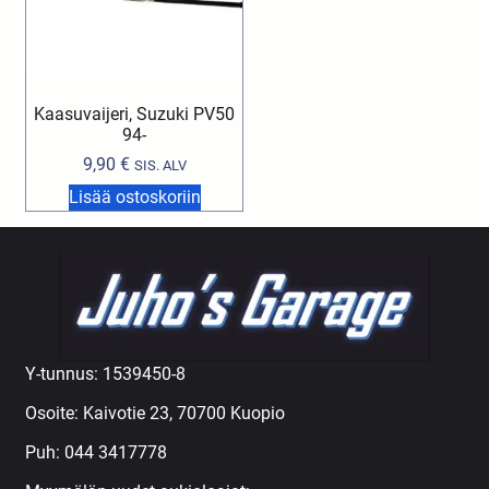
Kaasuvaijeri, Suzuki PV50
94-
9,90
€
SIS. ALV
Lisää ostoskoriin
Y-tunnus: 1539450-8
Osoite: Kaivotie 23, 70700 Kuopio
Puh:
044 3417778