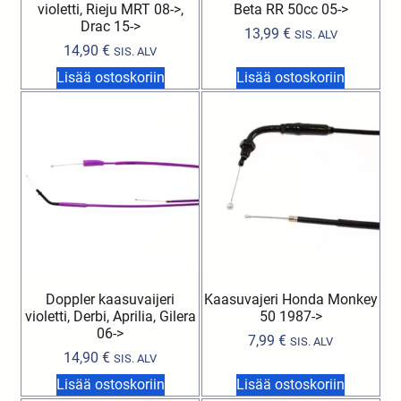
violetti, Rieju MRT 08->,
Beta RR 50cc 05->
Drac 15->
13,99
€
SIS. ALV
14,90
€
SIS. ALV
Lisää ostoskoriin
Lisää ostoskoriin
Doppler kaasuvaijeri
Kaasuvajeri Honda Monkey
violetti, Derbi, Aprilia, Gilera
50 1987->
06->
7,99
€
SIS. ALV
14,90
€
SIS. ALV
Lisää ostoskoriin
Lisää ostoskoriin