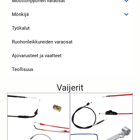
Moottoripyörien varaosat
Mönkijä
Työkalut
Ruohonleikkureiden varaosat
Ajovarusteet ja vaatteet
Teollisuus
Vaijerit