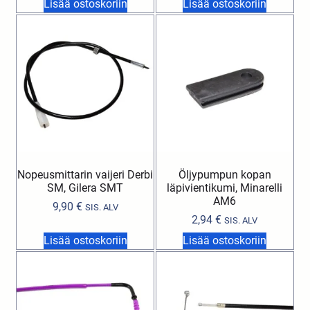
Lisää ostoskoriin
Lisää ostoskoriin
Nopeusmittarin vaijeri Derbi
Öljypumpun kopan
SM, Gilera SMT
läpivientikumi, Minarelli
AM6
9,90
€
SIS. ALV
2,94
€
SIS. ALV
Lisää ostoskoriin
Lisää ostoskoriin