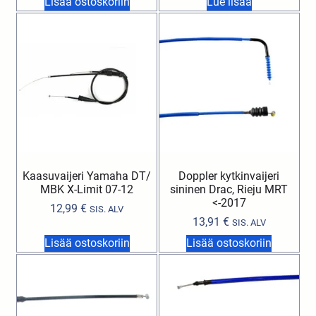
Lisää ostoskoriin
Lue lisää
Kaasuvaijeri Yamaha DT/
Doppler kytkinvaijeri
MBK X-Limit 07-12
sininen Drac, Rieju MRT
<-2017
12,99
€
SIS. ALV
13,91
€
SIS. ALV
Lisää ostoskoriin
Lisää ostoskoriin