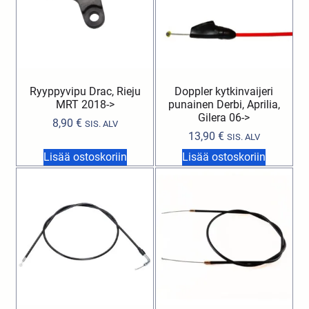
Ryyppyvipu Drac, Rieju
Doppler kytkinvaijeri
MRT 2018->
punainen Derbi, Aprilia,
Gilera 06->
8,90
€
SIS. ALV
13,90
€
SIS. ALV
Lisää ostoskoriin
Lisää ostoskoriin