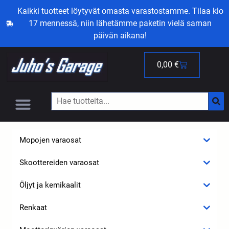
Kaikki tuotteet löytyvät omasta varastostamme. Tilaa klo
17 mennessä, niin lähetämme paketin vielä saman
päivän aikana!
0,00
€
Mopojen varaosat
Skoottereiden varaosat
Öljyt ja kemikaalit
Renkaat