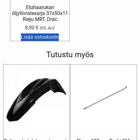
Etuhaarukan
öljytiivistesarja 37x50x11
Rieju MRT, Drac
8,90
€
SIS. ALV
Lisää ostoskoriin
Tutustu myös