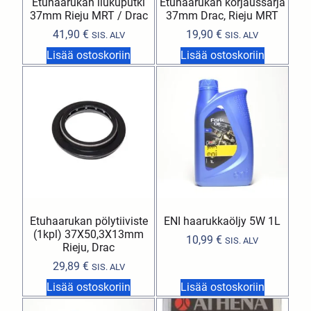
Etuhaarukan liukuputki
Etuhaarukan korjaussarja
37mm Rieju MRT / Drac
37mm Drac, Rieju MRT
41,90
€
19,90
€
SIS. ALV
SIS. ALV
Lisää ostoskoriin
Lisää ostoskoriin
Etuhaarukan pölytiiviste
ENI haarukkaöljy 5W 1L
(1kpl) 37X50,3X13mm
10,99
€
SIS. ALV
Rieju, Drac
29,89
€
SIS. ALV
Lisää ostoskoriin
Lisää ostoskoriin