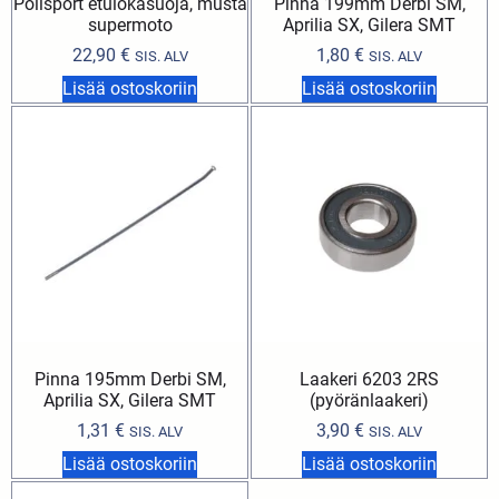
Polisport etulokasuoja, musta
Pinna 199mm Derbi SM,
supermoto
Aprilia SX, Gilera SMT
22,90
€
1,80
€
SIS. ALV
SIS. ALV
Lisää ostoskoriin
Lisää ostoskoriin
Pinna 195mm Derbi SM,
Laakeri 6203 2RS
Aprilia SX, Gilera SMT
(pyöränlaakeri)
1,31
€
3,90
€
SIS. ALV
SIS. ALV
Lisää ostoskoriin
Lisää ostoskoriin