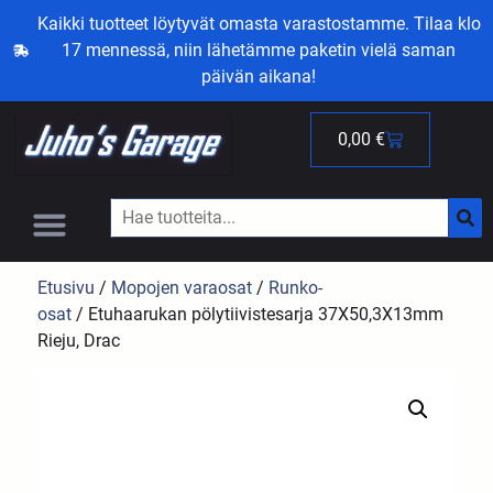
Kaikki tuotteet löytyvät omasta varastostamme. Tilaa klo
17 mennessä, niin lähetämme paketin vielä saman
päivän aikana!
0,00
€
Etusivu
/
Mopojen varaosat
/
Runko-
osat
/ Etuhaarukan pölytiivistesarja 37X50,3X13mm
Rieju, Drac