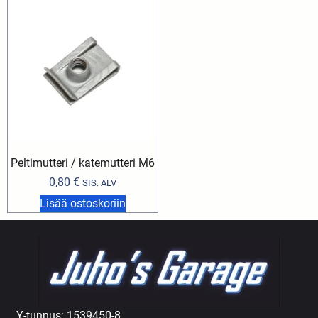
Peltimutteri / katemutteri M6
0,80
€
SIS. ALV
Lisää ostoskoriin
Y-tunnus: 1539450-8