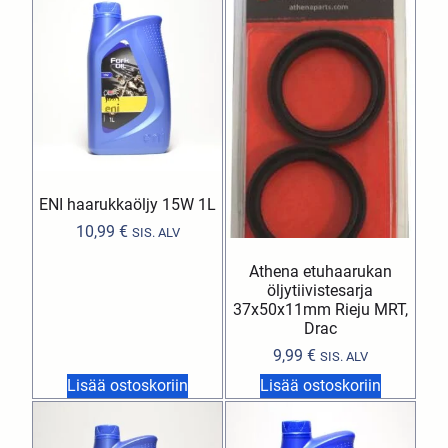
ENI haarukkaöljy 15W 1L
10,99
€
SIS. ALV
Athena etuhaarukan
öljytiivistesarja
37x50x11mm Rieju MRT,
Drac
9,99
€
SIS. ALV
Lisää ostoskoriin
Lisää ostoskoriin