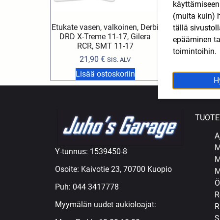
käyttämisee
(muita kuin) 
Etukate vasen, valkoinen, Derbi
Iskunvaimentim
tällä sivusto
DRD X-Treme 11-17, Gilera
punainen Derbi, 
epääminen tai
RCR, SMT 11-17
15,90
€
toimintoihin.
21,90
€
SIS. ALV
Lisää ostoskoriin
Lisää ost
H
TUOTE
A
M
Y-tunnus: 1539450-8
M
Osoite: Kaivotie 23, 70700 Kuopio
M
Ö
Puh:
044 3417778
R
Myymälän uudet aukioloajat:
R
S