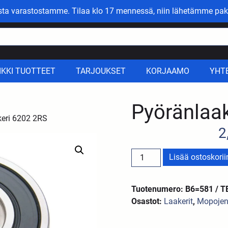
asta varastostamme. Tilaa klo 17 mennessä, niin lähetämme pak
IKKI TUOTTEET
TARJOUKSET
KORJAAMO
YHT
Pyöränlaa
keri 6202 2RS
2
Lisää ostoskorii
Tuotenumero: B6=581 / 
Osastot:
Laakerit
,
Mopojen