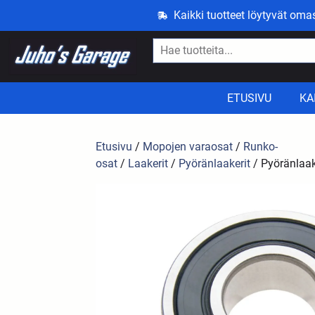
Kaikki tuotteet löytyvät om
ETUSIVU
KA
Etusivu
/
Mopojen varaosat
/
Runko-
osat
/
Laakerit
/
Pyöränlaakerit
/ Pyöränlaa