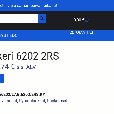
etin vielä saman päivän aikana!
0,00
€
OMA TILI
EYSTIEDOT
keri 6202 2RS
,74
€
sis. ALV
n
TE6202/LAG.6202.2RS.KY
 varaosat
,
Pyöränlaakerit
,
Runko-osat