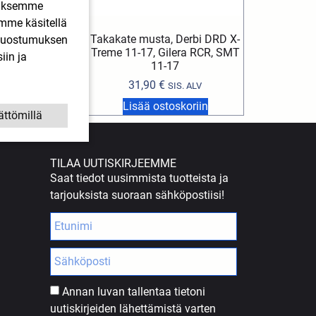
ääksemme
imme käsitellä
Derbi, Aprilia,
Takakate musta, Derbi DRD X-
. Suostumuksen
lera
Treme 11-17, Gilera RCR, SMT
iin ja
11-17
€
SIS. ALV
31,90
€
SIS. ALV
stoskoriin
Lisää ostoskoriin
ättömillä
TILAA UUTISKIRJEEMME
Saat tiedot uusimmista tuotteista ja
tarjouksista suoraan sähköpostiisi!
Annan luvan tallentaa tietoni
uutiskirjeiden lähettämistä varten