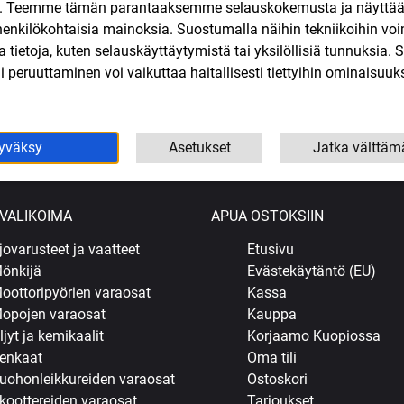
n. Teemme tämän parantaaksemme selauskokemusta ja näytt
henkilökohtaisia mainoksia. Suostumalla näihin tekniikoihin vo
en korotuspala
Penkin ruuvi M5x12mm Derbi,
Tankinkorkki 
lla tietoja, kuten selauskäyttäytymistä tai yksilöllisiä tunnuksia
Aprilia, Gilera
Aprilia, Gilera
Gi
 peruuttaminen voi vaikuttaa haitallisesti tiettyihin ominaisuuks
3,90
€
21,90
SIS. ALV
SIS. ALV
oskoriin
Lisää ostoskoriin
Lisää o
yväksy
Asetukset
Jatka välttäm
VALIKOIMA
APUA OSTOKSIIN
jovarusteet ja vaatteet
Etusivu
önkijä
Evästekäytäntö (EU)
oottoripyörien varaosat
Kassa
opojen varaosat
Kauppa
ljyt ja kemikaalit
Korjaamo Kuopiossa
enkaat
Oma tili
uohonleikkureiden varaosat
Ostoskori
koottereiden varaosat
Tarjoukset