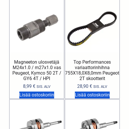
Magneeton ulosvetäjä
Top Performances
M24x1.0 / m27x1.0 vas
variaattorinhihna
Peugeot, Kymco 50 2T /
755X18,0X8,0mm Peugeot
GY6 4T / HPI
2T skootterit
8,99
€
28,90
€
SIS. ALV
SIS. ALV
Lisää ostoskoriin
Lisää ostoskoriin