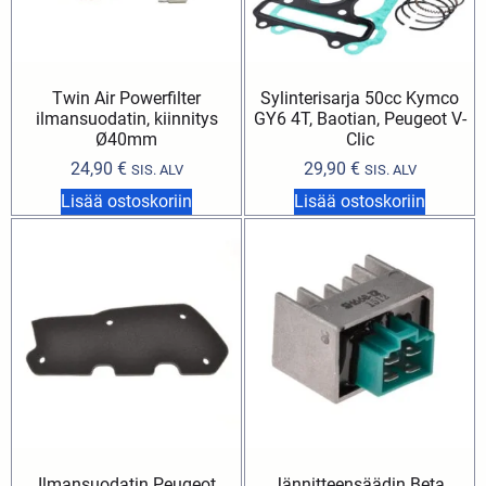
Twin Air Powerfilter
Sylinterisarja 50cc Kymco
ilmansuodatin, kiinnitys
GY6 4T, Baotian, Peugeot V-
Ø40mm
Clic
24,90
€
29,90
€
SIS. ALV
SIS. ALV
Lisää ostoskoriin
Lisää ostoskoriin
Ilmansuodatin Peugeot
Jännitteensäädin Beta,