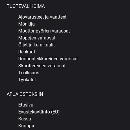
TUOTEVALIKOIMA
Ajovarusteet ja vaatteet
Mönkijä
Moottoripyörien varaosat
Mopojen varaosat
Öljyt ja kemikaalit
Renkaat
Ruohonleikkureiden varaosat
Skoottereiden varaosat
Teollisuus
Työkalut
APUA OSTOKSIIN
Etusivu
Evästekäytäntö (EU)
Kassa
Kauppa