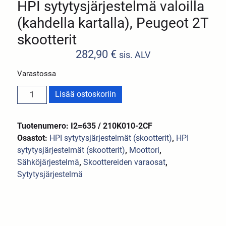
HPI sytytysjärjestelmä valoilla
(kahdella kartalla), Peugeot 2T
skootterit
282,90
€
sis. ALV
Varastossa
Lisää ostoskoriin
Tuotenumero: I2=635 / 210K010-2CF
Osastot:
HPI sytytysjärjestelmät (skootterit)
,
HPI
sytytysjärjestelmät (skootterit)
,
Moottori
,
Sähköjärjestelmä
,
Skoottereiden varaosat
,
Sytytysjärjestelmä