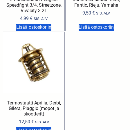
Speedfight 3/4, Streetzone,
Fantic, Rieju, Yamaha
Vivacity 3 2T
9,50
€
SIS. ALV
4,99
€
SIS. ALV
Lisää ostoskoriin
Lisää ostoskoriin
Termostaatti Aprilia, Derbi,
Gilera, Piaggio (mopot ja
skootterit)
12,50
€
SIS. ALV