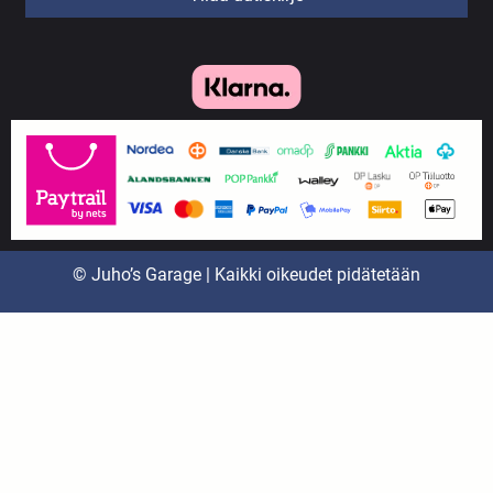
© Juho’s Garage | Kaikki oikeudet pidätetään