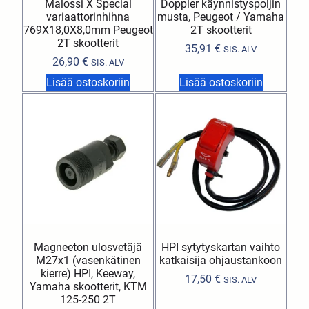
Malossi X Special
Doppler käynnistyspoljin
variaattorinhihna
musta, Peugeot / Yamaha
769X18,0X8,0mm Peugeot
2T skootterit
2T skootterit
35,91
€
SIS. ALV
26,90
€
SIS. ALV
Lisää ostoskoriin
Lisää ostoskoriin
Magneeton ulosvetäjä
HPI sytytyskartan vaihto
M27x1 (vasenkätinen
katkaisija ohjaustankoon
kierre) HPI, Keeway,
17,50
€
SIS. ALV
Yamaha skootterit, KTM
125-250 2T