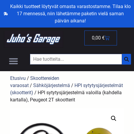
Kaikki tuotteet löytyvät omasta varastostamme. Tilaa klo
17 mennessä, niin lähetämme paketin vielä saman
päivän aikana!
0,00
€
Etusivu
/
Skoottereiden
varaosat
/
Sähköjärjestelmä
/
HPI sytytysjärjestelmät
(skootterit)
/ HPI sytytysjärjestelmä valoilla (kahdella
kartalla), Peugeot 2T skootterit