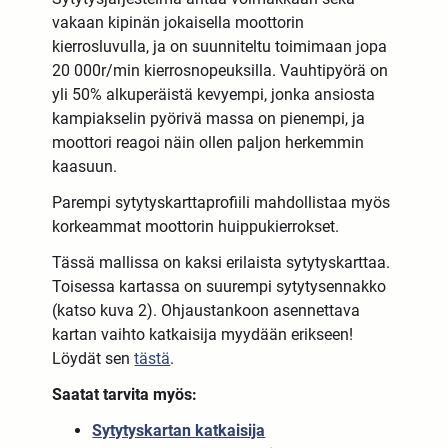
vakaan kipinän jokaisella moottorin
kierrosluvulla, ja on suunniteltu toimimaan jopa
20 000r/min kierrosnopeuksilla. Vauhtipyörä on
yli 50% alkuperäistä kevyempi, jonka ansiosta
kampiakselin pyörivä massa on pienempi, ja
moottori reagoi näin ollen paljon herkemmin
kaasuun.
Parempi sytytyskarttaprofiili mahdollistaa myös
korkeammat moottorin huippukierrokset.
Tässä mallissa on kaksi erilaista sytytyskarttaa.
Toisessa kartassa on suurempi sytytysennakko
(katso kuva 2). Ohjaustankoon asennettava
kartan vaihto katkaisija myydään erikseen!
Löydät sen
tästä
.
Saatat tarvita myös:
Sytytyskartan katkaisija