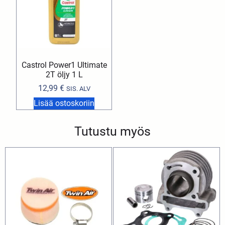
Castrol Power1 Ultimate
2T öljy 1 L
12,99
€
SIS. ALV
Lisää ostoskoriin
Tutustu myös