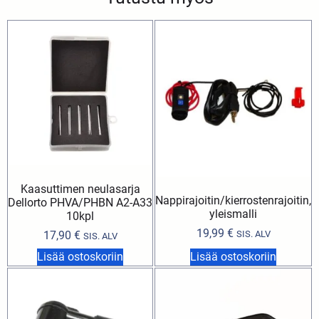
Kaasuttimen neulasarja
Nappirajoitin/kierrostenrajoitin,
Dellorto PHVA/PHBN A2-A33
yleismalli
10kpl
19,99
€
17,90
€
SIS. ALV
SIS. ALV
Lisää ostoskoriin
Lisää ostoskoriin