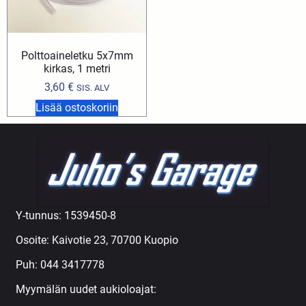
Polttoaineletku 5x7mm
kirkas, 1 metri
3,60
€
SIS. ALV
Lisää ostoskoriin
Y-tunnus: 1539450-8
Osoite: Kaivotie 23, 70700 Kuopio
Puh:
044 3417778
Myymälän uudet aukioloajat: