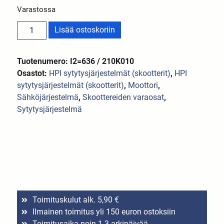
Varastossa
Lisää ostoskoriin
Tuotenumero: I2=636 / 210K010
Osastot:
HPI sytytysjärjestelmät (skootterit)
,
HPI
sytytysjärjestelmät (skootterit)
,
Moottori
,
Sähköjärjestelmä
,
Skoottereiden varaosat
,
Sytytysjärjestelmä
Toimituskulut alk. 5,90 €
Ilmainen toimitus yli 150 euron ostoksiin
Toimitusaika noin 1-3 arkipäivää