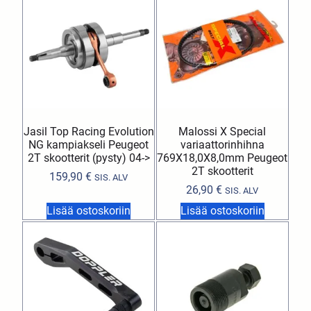
Jasil Top Racing Evolution
Malossi X Special
NG kampiakseli Peugeot
variaattorinhihna
2T skootterit (pysty) 04->
769X18,0X8,0mm Peugeot
2T skootterit
159,90
€
SIS. ALV
26,90
€
SIS. ALV
Lisää ostoskoriin
Lisää ostoskoriin