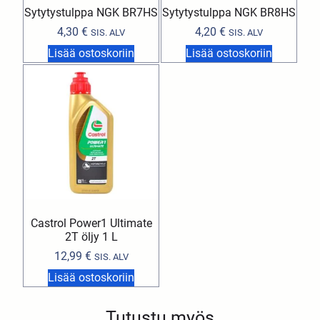
Sytytystulppa NGK BR7HS
Sytytystulppa NGK BR8HS
4,30
€
4,20
€
SIS. ALV
SIS. ALV
Lisää ostoskoriin
Lisää ostoskoriin
Castrol Power1 Ultimate
2T öljy 1 L
12,99
€
SIS. ALV
Lisää ostoskoriin
Tutustu myös