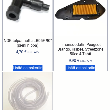
NGK tulpanhattu LB05F 90°
Ilmansuodatin Peugeot
(pieni nippa)
Django, Kisbee, Streetzone
4,70
€
SIS. ALV
50cc 4-Tahti
9,90
€
SIS. ALV
Lisää ostoskoriin
Lisää ostoskoriin