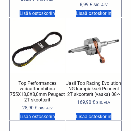
8,99
€
SIS. ALV
Lisää ostoskoriin
Lisää ostoskoriin
Top Performances
Jasil Top Racing Evolution
variaattorinhihna
NG kampiakseli Peugeot
755X18,0X8,0mm Peugeot
2T skootterit (vaaka) 08->
2T skootterit
169,90
€
SIS. ALV
28,90
€
SIS. ALV
Lisää ostoskoriin
Lisää ostoskoriin