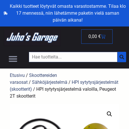
Kaikki tuotteet löytyvät omasta varastostamme. Tilaa klo
17 mennessä, niin lähetämme paketin vielä saman
päivän aikana!
0,00
€
Etusivu
/
Skoottereiden
varaosat
/
Sähköjärjestelmä
/
HPI sytytysjärjestelmät
(skootterit)
/ HPI sytytysjärjestelmä valoilla, Peugeot
2T skootterit