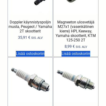
Doppler käynnistyspoljin
Magneeton ulosvetäjä
musta, Peugeot / Yamaha
M27x1 (vasenkätinen
2T skootterit
kierre) HPI, Keeway,
Yamaha skootterit, KTM
35,91
€
SIS. ALV
125-250 2T
8,99
€
SIS. ALV
Lisää ostoskoriin
Lisää ostoskoriin