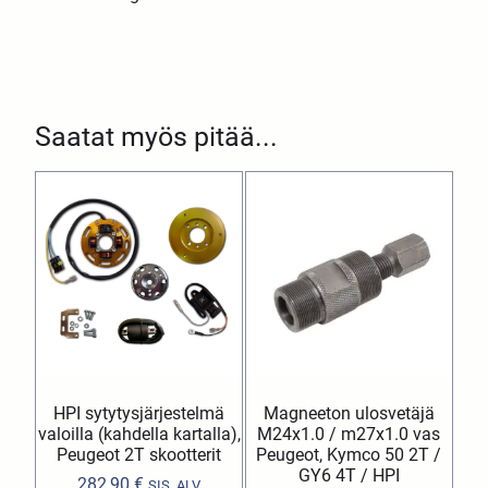
Saatat myös pitää...
HPI sytytysjärjestelmä
Magneeton ulosvetäjä
valoilla (kahdella kartalla),
M24x1.0 / m27x1.0 vas
Peugeot 2T skootterit
Peugeot, Kymco 50 2T /
GY6 4T / HPI
282,90
€
SIS. ALV