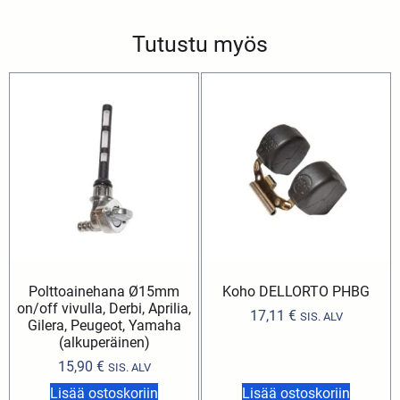
Tutustu myös
Polttoainehana Ø15mm
Koho DELLORTO PHBG
on/off vivulla, Derbi, Aprilia,
17,11
€
SIS. ALV
Gilera, Peugeot, Yamaha
(alkuperäinen)
15,90
€
SIS. ALV
Lisää ostoskoriin
Lisää ostoskoriin