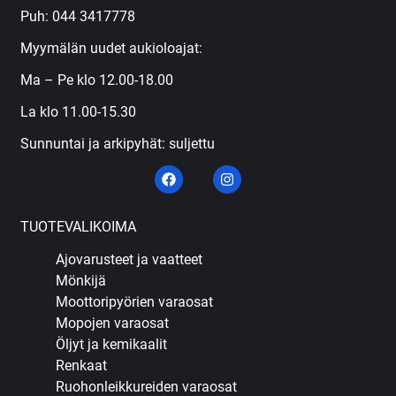
Puh:
044 3417778
Myymälän uudet aukioloajat:
Ma – Pe klo 12.00-18.00
La klo 11.00-15.30
Sunnuntai ja arkipyhät: suljettu
TUOTEVALIKOIMA
Ajovarusteet ja vaatteet
Mönkijä
Moottoripyörien varaosat
Mopojen varaosat
Öljyt ja kemikaalit
Renkaat
Ruohonleikkureiden varaosat