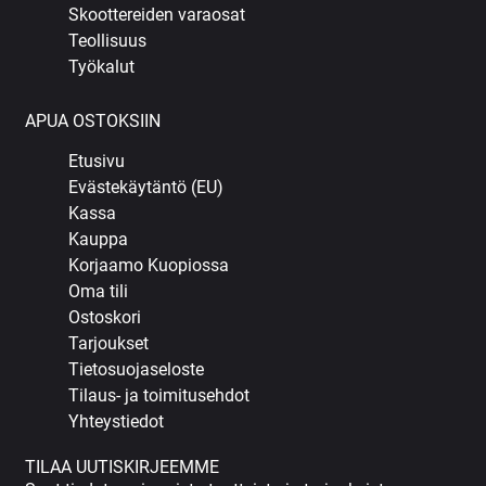
Skoottereiden varaosat
Teollisuus
Työkalut
APUA OSTOKSIIN
Etusivu
Evästekäytäntö (EU)
Kassa
Kauppa
Korjaamo Kuopiossa
Oma tili
Ostoskori
Tarjoukset
Tietosuojaseloste
Tilaus- ja toimitusehdot
Yhteystiedot
TILAA UUTISKIRJEEMME