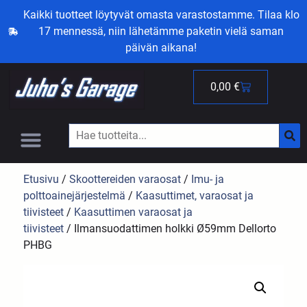
Kaikki tuotteet löytyvät omasta varastostamme. Tilaa klo
17 mennessä, niin lähetämme paketin vielä saman
päivän aikana!
0,00
€
Etusivu
/
Skoottereiden varaosat
/
Imu- ja
polttoainejärjestelmä
/
Kaasuttimet, varaosat ja
tiivisteet
/
Kaasuttimen varaosat ja
tiivisteet
/ Ilmansuodattimen holkki Ø59mm Dellorto
PHBG