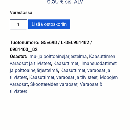
6,50
€
sis. ALV
Varastossa
Lisää ostoskoriin
Tuotenumero: G5=698 / L-DEL981482 /
0981400__82
Osastot:
Imu- ja polttoainejärjestelmä
,
Kaasuttimen
varaosat ja tiivisteet
,
Kaasuttimet, ilmansuodattimet
ja polttoainejärjestelmä
,
Kaasuttimet, varaosat ja
tiivisteet
,
Kaasuttimet, varaosat ja tiivisteet
,
Mopojen
varaosat
,
Skoottereiden varaosat
,
Varaosat &
tiivisteet