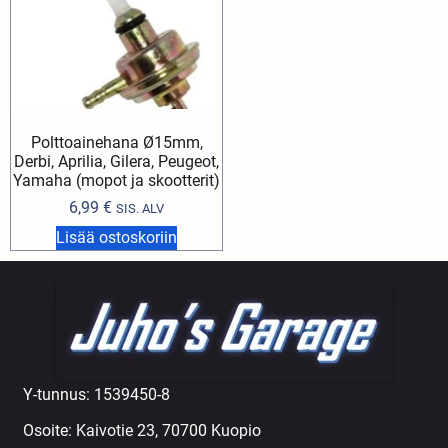
Polttoainehana Ø15mm,
Derbi, Aprilia, Gilera, Peugeot,
Yamaha (mopot ja skootterit)
6,99
€
SIS. ALV
Lisää ostoskoriin
Y-tunnus: 1539450-8
Osoite: Kaivotie 23, 70700 Kuopio