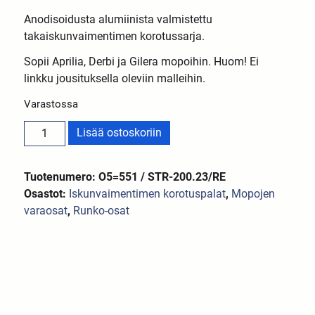
Anodisoidusta alumiinista valmistettu
takaiskunvaimentimen korotussarja.
Sopii Aprilia, Derbi ja Gilera mopoihin. Huom! Ei
linkku jousituksella oleviin malleihin.
Varastossa
Lisää ostoskoriin
Tuotenumero: O5=551 / STR-200.23/RE
Osastot:
Iskunvaimentimen korotuspalat
,
Mopojen
varaosat
,
Runko-osat