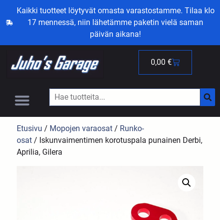
Kaikki tuotteet löytyvät omasta varastostamme. Tilaa klo
17 mennessä, niin lähetämme paketin vielä saman
päivän aikana!
0,00
€
Etusivu
/
Mopojen varaosat
/
Runko-
osat
/ Iskunvaimentimen korotuspala punainen Derbi,
Aprilia, Gilera