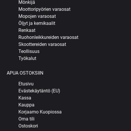
Mönkijä
Moottoripyörien varaosat
Mopojen varaosat
Öljyt ja kemikaalit
Renkaat
Ruohonleikkureiden varaosat
Skoottereiden varaosat
Teollisuus
Työkalut
APUA OSTOKSIIN
Etusivu
Evästekäytäntö (EU)
Kassa
Kauppa
Korjaamo Kuopiossa
Oma tili
Ostoskori