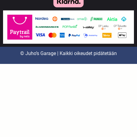
© Juho’s Garage | Kaikki oikeudet pidätetään