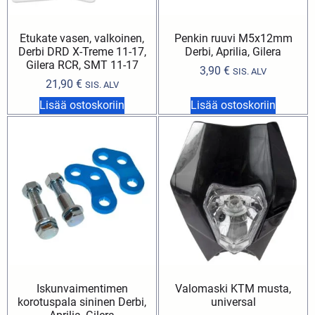
Etukate vasen, valkoinen,
Penkin ruuvi M5x12mm
Derbi DRD X-Treme 11-17,
Derbi, Aprilia, Gilera
Gilera RCR, SMT 11-17
3,90
€
SIS. ALV
21,90
€
SIS. ALV
Lisää ostoskoriin
Lisää ostoskoriin
Iskunvaimentimen
Valomaski KTM musta,
korotuspala sininen Derbi,
universal