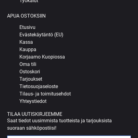
Työkalut
APUA OSTOKSIIN
Etusivu
Evästekäytäntö (EU)
Kassa
Kauppa
Korjaamo Kuopiossa
Oma tili
Ostoskori
Tarjoukset
Tietosuojaseloste
Tilaus- ja toimitusehdot
Yhteystiedot
TILAA UUTISKIRJEEMME
Saat tiedot uusimmista tuotteista ja tarjouksista
suoraan sähköpostiisi!