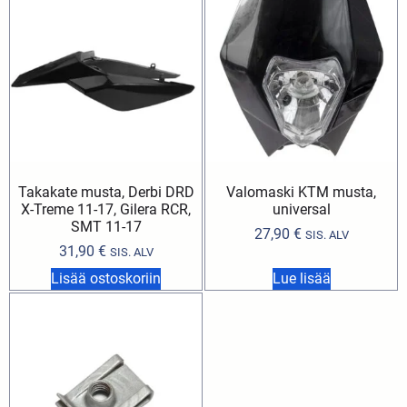
Takakate musta, Derbi DRD
Valomaski KTM musta,
X-Treme 11-17, Gilera RCR,
universal
SMT 11-17
27,90
€
SIS. ALV
31,90
€
SIS. ALV
Lisää ostoskoriin
Lue lisää