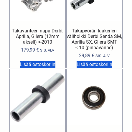
Takavanteen napa Derbi,
Takapyörän laakerien
Aprilia, Gilera (12mm
väliholkki Derbi Senda SM,
akseli) <-2010
Aprilia SX, Gilera SMT
<-10 (pinnavanne)
179,99
€
SIS. ALV
29,89
€
SIS. ALV
Lisää ostoskoriin
Lisää ostoskoriin