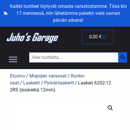
Kaikki tuotteet löytyvät omasta varastostamme. Tilaa klo
17 mennessä, niin lähetämme paketin vielä saman
päivän aikana!
0,00
€
Etusivu
/
Mopojen varaosat
/
Runko-
osat
/
Laakerit
/
Pyöränlaakerit
/ Laakeri 6202-12
2RS (sisäreikä 12mm)