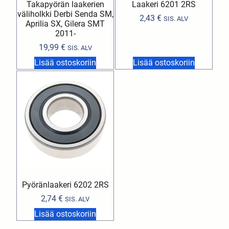
Takapyörän laakerien
Laakeri 6201 2RS
väliholkki Derbi Senda SM,
2,43
€
SIS. ALV
Aprilia SX, Gilera SMT
2011-
19,99
€
SIS. ALV
Lisää ostoskoriin
Lisää ostoskoriin
Pyöränlaakeri 6202 2RS
2,74
€
SIS. ALV
Lisää ostoskoriin