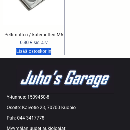
Peltimutteri / katemutteri M6
0,80
€
SIS. ALV
Lisää ostoskoriin
Y-tunnus: 1539450-8
Osoite: Kaivotie 23, 70700 Kuopio
Puh:
044 3417778
Myymälän uudet aukioloajat: