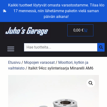
Kaikki tuotteet löytyvät omasta varastostamme. Tilaa klo
17 mennessä, niin lähetämme paketin vielä saman
päivän aikana!
0,00
€
Etusivu
/
Mopojen varaosat
/
Moottori, kytkin ja
vaihteisto
/ Italkit 94cc sylinterisarja Minarelli AM6