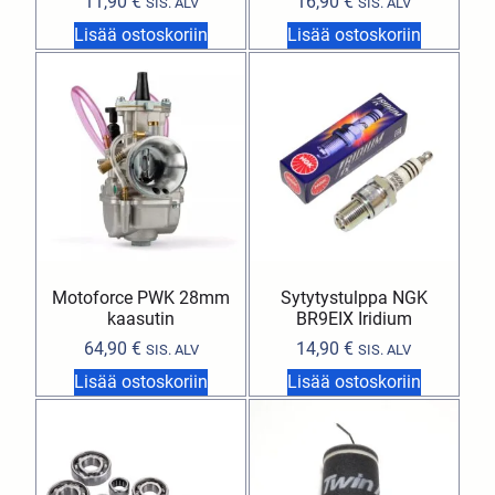
11,90
€
16,90
€
SIS. ALV
SIS. ALV
Lisää ostoskoriin
Lisää ostoskoriin
Motoforce PWK 28mm
Sytytystulppa NGK
kaasutin
BR9EIX Iridium
64,90
€
14,90
€
SIS. ALV
SIS. ALV
Lisää ostoskoriin
Lisää ostoskoriin