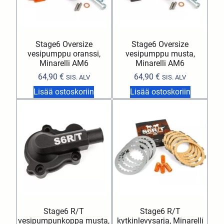
Stage6 Oversize
Stage6 Oversize
vesipumppu oranssi,
vesipumppu musta,
Minarelli AM6
Minarelli AM6
64,90
€
64,90
€
SIS. ALV
SIS. ALV
Lisää ostoskoriin
Lisää ostoskoriin
Stage6 R/T
Stage6 R/T
vesipumpunkoppa musta,
kytkinlevysarja, Minarelli