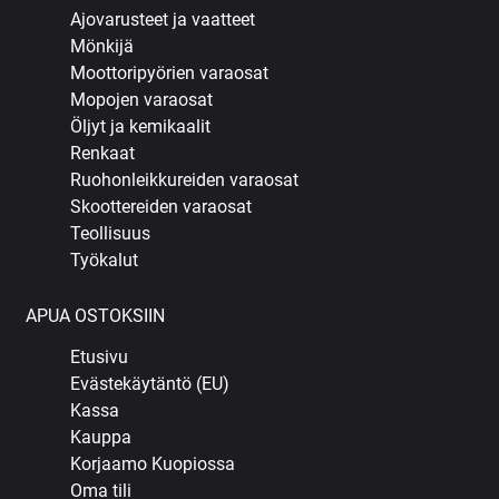
Ajovarusteet ja vaatteet
Mönkijä
Moottoripyörien varaosat
Mopojen varaosat
Öljyt ja kemikaalit
Renkaat
Ruohonleikkureiden varaosat
Skoottereiden varaosat
Teollisuus
Työkalut
APUA OSTOKSIIN
Etusivu
Evästekäytäntö (EU)
Kassa
Kauppa
Korjaamo Kuopiossa
Oma tili