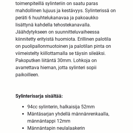
toimenpiteillä sylinteriin on saatu paras
mahdollinen lujuus ja kestävyys. Sylinterissä on
peräti 6 huuhtelukanavaa ja pakoaukko
lisättynä kahdella tehostekanavalla.
Jäähdytykseen on suunnitteluvaiheessa
kiinnitetty erityistä huomiota. Erillinen palotila
on puolipallonmuotoinen ja palotilan pinta on
viimeistelty kiillottamalla se täysin sileäksi.
Pakoputken liitäntä 30mm. Lohkoja on
avarrettava hieman, jotta sylinteri sopii
paikoilleen.
Sylinterisarja sisältää:
94cc sylinterin, halkaisija 52mm
Mäntäsarjan yhdellä männänrenkaalla,
männäntappi 12mm
Männäntapin neulalaakerin