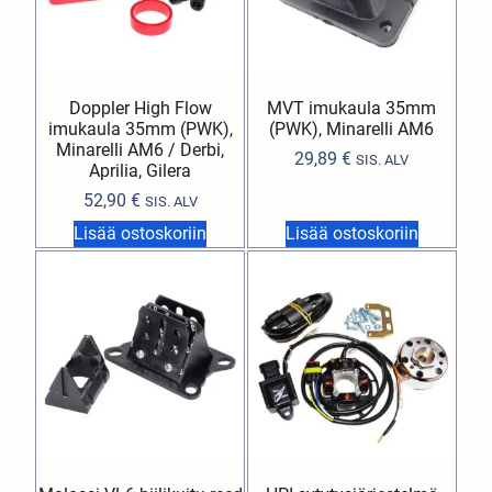
Doppler High Flow
MVT imukaula 35mm
imukaula 35mm (PWK),
(PWK), Minarelli AM6
Minarelli AM6 / Derbi,
29,89
€
SIS. ALV
Aprilia, Gilera
52,90
€
SIS. ALV
Lisää ostoskoriin
Lisää ostoskoriin