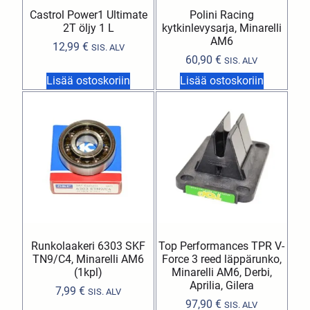
Castrol Power1 Ultimate
Polini Racing
2T öljy 1 L
kytkinlevysarja, Minarelli
AM6
12,99
€
SIS. ALV
60,90
€
SIS. ALV
Lisää ostoskoriin
Lisää ostoskoriin
Runkolaakeri 6303 SKF
Top Performances TPR V-
TN9/C4, Minarelli AM6
Force 3 reed läppärunko,
(1kpl)
Minarelli AM6, Derbi,
Aprilia, Gilera
7,99
€
SIS. ALV
97,90
€
SIS. ALV