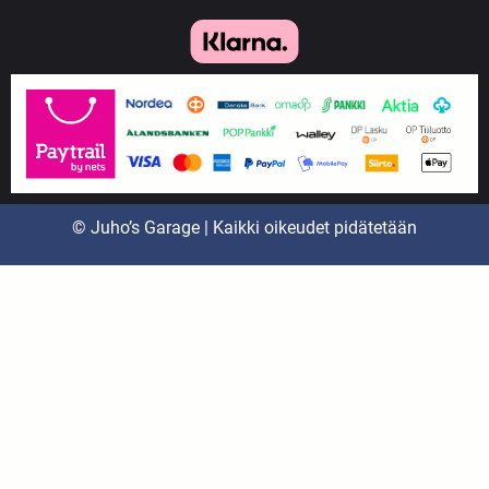
© Juho’s Garage | Kaikki oikeudet pidätetään