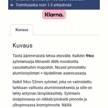
Toimitusaika noin 1-3 arkipäivää
Kuvaus
Kuvaus
Tästä äärimmäistä tehoa etsivälle. Italkitin
94cc
sylinterisarja Minarelli AM6 moottorilla
varustettuihin mopoihin. Nicasil pinnoitettu
alumiinisylinteri + täydellinen asennussarja.
Italkit 94cc 52mm sylinteri, joka on valmistettu
tarkkaan valitusta alumiiniseoksesta ja sille on
tehty erityinen lämpökäsittely. Sylinterin
sisäpinnassa on nikkeli/piioksidi pinnoite ja
ulkopinnassa kromipinnoite. Näillä