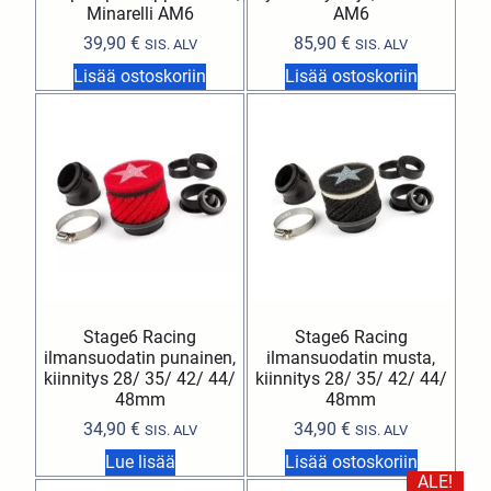
Minarelli AM6
AM6
39,90
€
85,90
€
SIS. ALV
SIS. ALV
Lisää ostoskoriin
Lisää ostoskoriin
Stage6 Racing
Stage6 Racing
ilmansuodatin punainen,
ilmansuodatin musta,
kiinnitys 28/ 35/ 42/ 44/
kiinnitys 28/ 35/ 42/ 44/
48mm
48mm
34,90
€
34,90
€
SIS. ALV
SIS. ALV
Lue lisää
Lisää ostoskoriin
ALE!