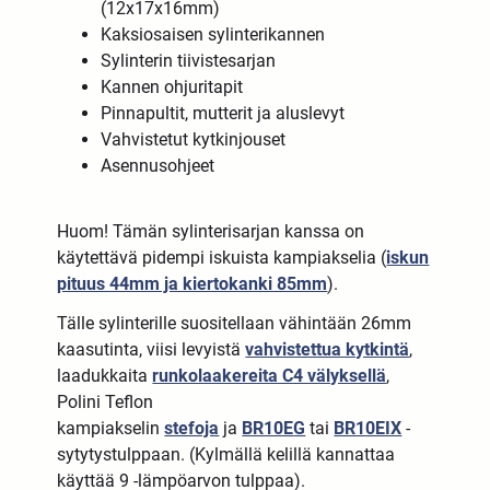
(12x17x16mm)
Kaksiosaisen sylinterikannen
Sylinterin tiivistesarjan
Kannen ohjuritapit
Pinnapultit, mutterit ja aluslevyt
Vahvistetut kytkinjouset
Asennusohjeet
Huom! Tämän sylinterisarjan kanssa on
käytettävä pidempi iskuista kampiakselia (
iskun
pituus 44mm ja kiertokanki 85mm
).
Tälle sylinterille suositellaan vähintään 26mm
kaasutinta, viisi levyistä
vahvistettua kytkintä
,
laadukkaita
runkolaakereita C4 välyksellä
,
Polini Teflon
kampiakselin
stefoja
ja
BR10E
G
tai
BR10EIX
-
sytytystulppaan. (Kylmällä kelillä kannattaa
käyttää 9 -lämpöarvon tulppaa).