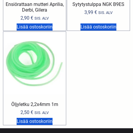
Ensiörattaan mutteri Aprilia,
Sytytystulppa NGK B9ES
Derbi, Gilera
3,99
€
SIS. ALV
2,90
€
SIS. ALV
Lisää ostoskoriin
Lisää ostoskoriin
Öljyletku 2,2x4mm 1m
2,50
€
SIS. ALV
Lisää ostoskoriin