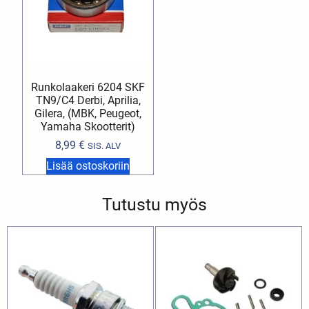
Runkolaakeri 6204 SKF
TN9/C4 Derbi, Aprilia,
Gilera, (MBK, Peugeot,
Yamaha Skootterit)
8,99
€
SIS. ALV
Lisää ostoskoriin
Tutustu myös