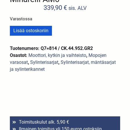
339,90
€
sis. ALV
Varastossa
Lisää ostoskoriin
Tuotenumero: Q7=814 / CK.44.952.GR2
Osastot:
Moottori, kytkin ja vaihteisto
,
Mopojen
varaosat
,
Sylinterisarjat
,
Sylinterisarjat, mäntäsarjat
ja sylinterikannet
Toimituskulut alk. 5,90 €
Ilmainen toimitus yli 150 euron ostoksiin