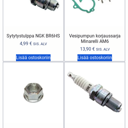
Sytytystulppa NGK BR6HS
Vesipumpun korjaussarja
Minarelli AM6
4,99
€
SIS. ALV
13,90
€
SIS. ALV
Lisää ostoskoriin
Lisää ostoskoriin