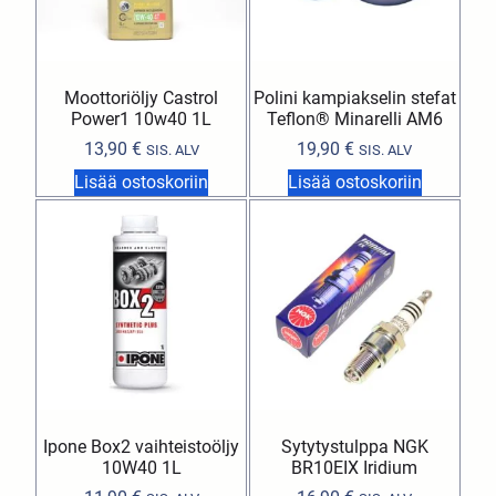
Moottoriöljy Castrol
Polini kampiakselin stefat
Power1 10w40 1L
Teflon® Minarelli AM6
13,90
€
19,90
€
SIS. ALV
SIS. ALV
Lisää ostoskoriin
Lisää ostoskoriin
Ipone Box2 vaihteistoöljy
Sytytystulppa NGK
10W40 1L
BR10EIX Iridium