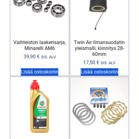
Vaihteiston laakerisarja,
Twin Air ilmansuodatin
Minarelli AM6
yleismalli, kiinnitys 28-
60mm
39,90
€
SIS. ALV
17,50
€
SIS. ALV
Lisää ostoskoriin
Lisää ostoskoriin