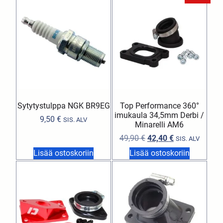
Sytytystulppa NGK BR9EG
Top Performance 360°
imukaula 34,5mm Derbi /
9,50
€
SIS. ALV
Minarelli AM6
49,90
€
42,40
€
SIS. ALV
Lisää ostoskoriin
Lisää ostoskoriin