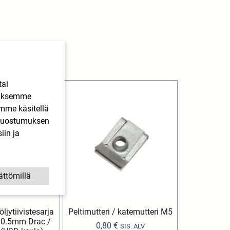
tai
ääksemme
imme käsitellä
. Suostumuksen
iin ja
ättömillä
ljytiivistesarja
Peltimutteri / katemutteri M5
0.5mm Drac /
0,80
€
SIS. ALV