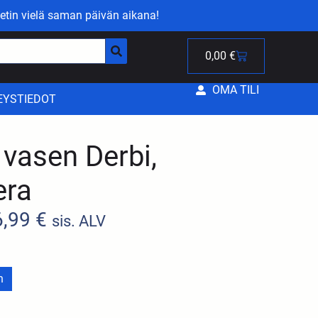
etin vielä saman päivän aikana!
0,00
€
OMA TILI
EYSTIEDOT
 vasen Derbi,
era
6,99
€
sis. ALV
n