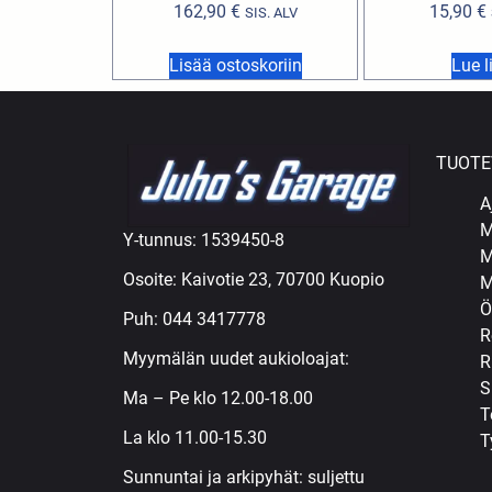
162,90
€
15,90
€
SIS. ALV
Lisää ostoskoriin
Lue l
TUOTE
A
M
Y-tunnus: 1539450-8
M
Osoite: Kaivotie 23, 70700 Kuopio
M
Ö
Puh:
044 3417778
R
Myymälän uudet aukioloajat:
R
S
Ma – Pe klo 12.00-18.00
T
La klo 11.00-15.30
T
Sunnuntai ja arkipyhät: suljettu