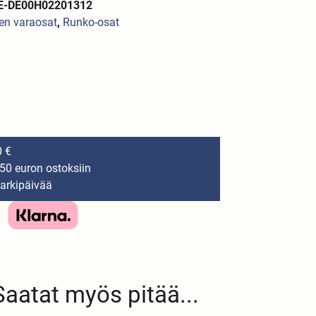
OE-DE00H02201312
en varaosat
,
Runko-osat
0 €
150 euron ostoksiin
 arkipäivää
Saatat myös pitää...