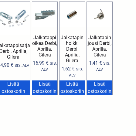
Jalkatappi
Jalkatapin
Jalkatapin
oikea Derbi,
holkki
jousi Derbi,
alkatappisarja
Aprilia,
Derbi,
Aprilia,
Derbi, Aprilia,
Gilera
Aprilia,
Gilera
Gilera
Gilera
16,99
€
1,41
€
SIS.
SIS.
64,90
€
SIS. ALV
1,62
€
SIS.
ALV
ALV
ALV
Lisää
Lisää
Lisää
Lisää
ostoskoriin
ostoskoriin
ostoskoriin
ostoskoriin