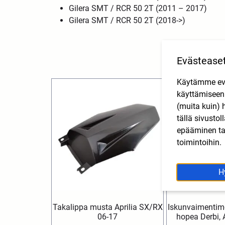
Gilera SMT / RCR 50 2T (2011 – 2017)
Gilera SMT / RCR 50 2T (2018->)
Evästease
Käytämme eväs
käyttämisee
(muita kuin) 
tällä sivusto
epääminen tai
toimintoihin.
H
Takalippa musta Aprilia SX/RX
Iskunvaimentim
06-17
hopea Derbi, A