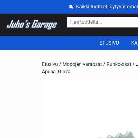
Kaikki tuotteet löytyvät om
ETUSIVU
KA
Etusivu
/
Mopojen varaosat
/
Runko-osat
/ J
Aprilia, Gilera