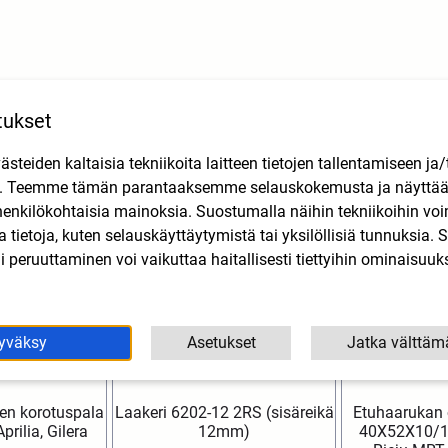
Tutustu myös
tukset
teiden kaltaisia tekniikoita laitteen tietojen tallentamiseen ja/
n. Teemme tämän parantaaksemme selauskokemusta ja näytt
henkilökohtaisia mainoksia. Suostumalla näihin tekniikoihin vo
lla tietoja, kuten selauskäyttäytymistä tai yksilöllisiä tunnuksia
 peruuttaminen voi vaikuttaa haitallisesti tiettyihin ominaisuuks
yväksy
Asetukset
Jatka välttäm
en korotuspala
Laakeri 6202-12 2RS (sisäreikä
Etuhaarukan ö
prilia, Gilera
12mm)
40X52X10/1