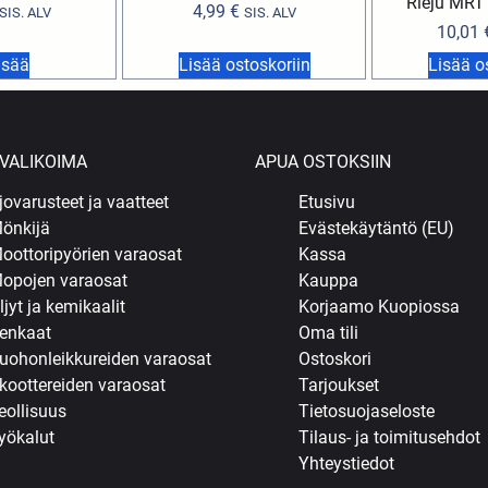
Rieju MRT
4,99
€
SIS. ALV
SIS. ALV
10,01
isää
Lisää ostoskoriin
Lisää o
VALIKOIMA
APUA OSTOKSIIN
jovarusteet ja vaatteet
Etusivu
önkijä
Evästekäytäntö (EU)
oottoripyörien varaosat
Kassa
opojen varaosat
Kauppa
ljyt ja kemikaalit
Korjaamo Kuopiossa
enkaat
Oma tili
uohonleikkureiden varaosat
Ostoskori
koottereiden varaosat
Tarjoukset
eollisuus
Tietosuojaseloste
yökalut
Tilaus- ja toimitusehdot
Yhteystiedot