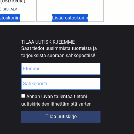
 (USD keula)
€
SIS. ALV
stoskoriin
Lisää ostoskoriin
TILAA UUTISKIRJEEMME
Saat tiedot uusimmista tuotteista ja
tarjouksista suoraan sähköpostiisi!
Annan luvan tallentaa tietoni
uutiskirjeiden lähettämistä varten
Tilaa uutiskirje