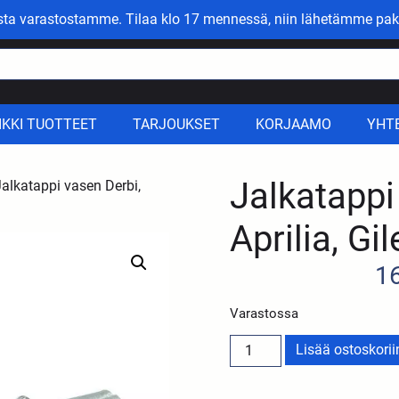
asta varastostamme. Tilaa klo 17 mennessä, niin lähetämme pak
IKKI TUOTTEET
TARJOUKSET
KORJAAMO
YHT
Jalkatappi
alkatappi vasen Derbi,
Aprilia, Gil
1
Varastossa
Lisää ostoskorii