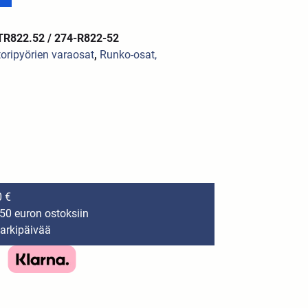
TR822.52 / 274-R822-52
oripyörien varaosat
,
Runko-osat,
0 €
150 euron ostoksiin
 arkipäivää