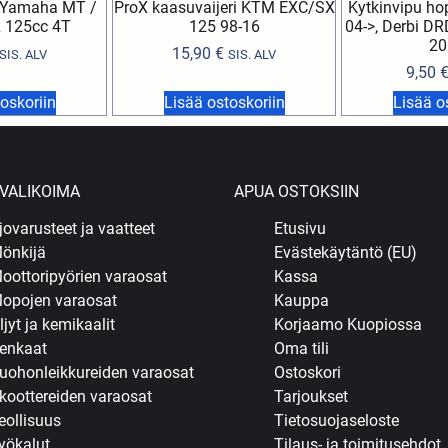
 Yamaha MT /
ProX kaasuvaijeri KTM EXC/SX
Kytkinvipu h
 125cc 4T
125 98-16
04->, Derbi DR
20
15,90
€
SIS. ALV
SIS. ALV
9,50
oskoriin
Lisää ostoskoriin
Lisää o
VALIKOIMA
APUA OSTOKSIIN
jovarusteet ja vaatteet
Etusivu
önkijä
Evästekäytäntö (EU)
oottoripyörien varaosat
Kassa
opojen varaosat
Kauppa
ljyt ja kemikaalit
Korjaamo Kuopiossa
enkaat
Oma tili
uohonleikkureiden varaosat
Ostoskori
koottereiden varaosat
Tarjoukset
eollisuus
Tietosuojaseloste
yökalut
Tilaus- ja toimitusehdot