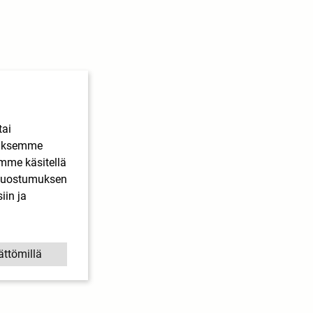
tai
ääksemme
imme käsitellä
. Suostumuksen
iin ja
ättömillä