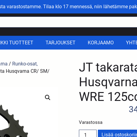
asta varastostamme. Tilaa klo 17 mennessä, niin lähetämme pak
IKKI TUOTTEET
TARJOUKSET
KORJAAMO
YHT
JT takara
rna
/
Runko-osat,
sta Husqvarna CR/ SM/
Husqvarna
WRE 125c
3
Varastossa
Lisää ostoskorii