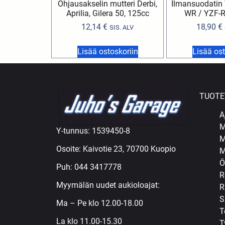
Ohjausakselin mutteri Derbi,
Ilmansuodatin
Aprilia, Gilera 50, 125cc
WR / YZF-R
12,14
€
18,90
€
SIS. ALV
Lisää ostoskoriin
Lisää ost
TUOTE
A
M
Y-tunnus: 1539450-8
M
Osoite: Kaivotie 23, 70700 Kuopio
M
Ö
Puh:
044 3417778
R
Myymälän uudet aukioloajat:
R
S
Ma – Pe klo 12.00-18.00
T
La klo 11.00-15.30
T