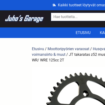
Kaikki tuotteet löytyvät om
ETUSIVU
KA
Etusivu
/
Moottoripyörien varaosat
/
Husqva
voimansiirto & muut
/ JT takaratas z52 mu
WR/ WRE 125cc 2T