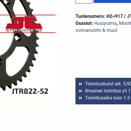
Tuotenumero: H2=917 / J
Osastot:
Husqvarna
,
Moott
voimansiirto & muut
Toimituskulut alk. 5,9
Ilmainen toimitus yli 
Toimitusaika noin 1-3