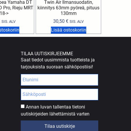
opea Yamaha DT
Twin Air Ilmansuodatin,
D Pro, Rieju MRT
kiinnitys 63mm pyöreä, pituus
18->
130mm
€
30,50
€
SIS. ALV
SIS. ALV
stoskoriin
Lisää ostoskoriin
TILAA UUTISKIRJEEMME
Saat tiedot uusimmista tuotteista ja
tarjouksista suoraan sähköpostiisi!
Annan luvan tallentaa tietoni
uutiskirjeiden lähettämistä varten
Tilaa uutiskirje