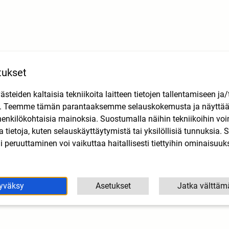
tukset
teiden kaltaisia tekniikoita laitteen tietojen tallentamiseen ja/
n. Teemme tämän parantaaksemme selauskokemusta ja näytt
henkilökohtaisia mainoksia. Suostumalla näihin tekniikoihin vo
lla tietoja, kuten selauskäyttäytymistä tai yksilöllisiä tunnuksia
 peruuttaminen voi vaikuttaa haitallisesti tiettyihin ominaisuuks
yväksy
Asetukset
Jatka välttäm