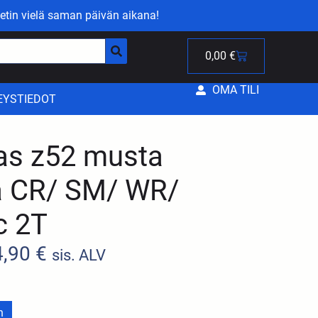
etin vielä saman päivän aikana!
0,00
€
OMA TILI
EYSTIEDOT
tas z52 musta
 CR/ SM/ WR/
c 2T
4,90
€
sis. ALV
n