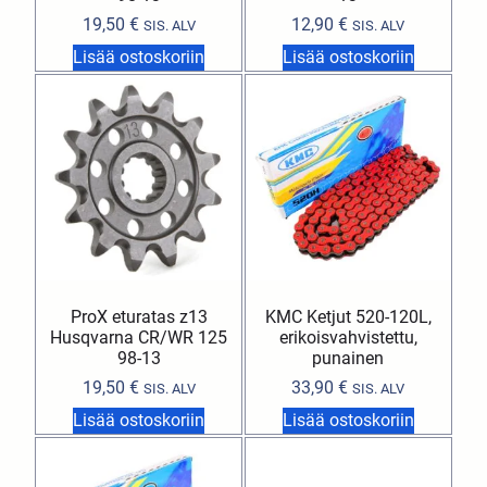
19,50
€
12,90
€
SIS. ALV
SIS. ALV
Lisää ostoskoriin
Lisää ostoskoriin
ProX eturatas z13
KMC Ketjut 520-120L,
Husqvarna CR/WR 125
erikoisvahvistettu,
98-13
punainen
19,50
€
33,90
€
SIS. ALV
SIS. ALV
Lisää ostoskoriin
Lisää ostoskoriin