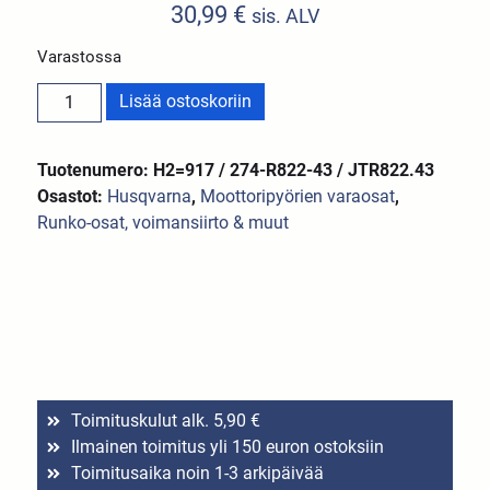
30,99
€
sis. ALV
Varastossa
Lisää ostoskoriin
Tuotenumero: H2=917 / 274-R822-43 / JTR822.43
Osastot:
Husqvarna
,
Moottoripyörien varaosat
,
Runko-osat, voimansiirto & muut
Toimituskulut alk. 5,90 €
Ilmainen toimitus yli 150 euron ostoksiin
Toimitusaika noin 1-3 arkipäivää