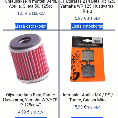
Ohjausakselin mutteri Derbi,
JT Eturatas Z14 Beta RR 125,
Aprilia, Gilera 50, 125cc
Yamaha WR 125, Husqvarna,
Rieju
12,14
€
SIS. ALV
5,90
€
SIS. ALV
Lisää ostoskoriin
Lisää ostoskoriin
Öljynsuodatin Beta, Fantic,
Jarrupalat Aprilia MX / RS /
Husqvarna, Yamaha WR/YZF-
Tuono, Gagiva Mito
R 125cc 4T
5,90
€
SIS. ALV
4,99
€
SIS. ALV