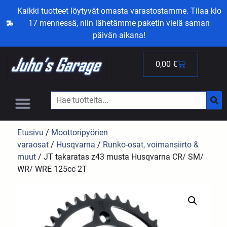
Kaikki tuotteet löytyvät omasta varastostamme. Tilaa klo
17 mennessä, niin lähetämme paketin vielä saman
päivän aikana!
0,00
€
Etusivu
/
Moottoripyörien
varaosat
/
Husqvarna
/
Runko-osat, voimansiirto &
muut
/ JT takaratas z43 musta Husqvarna CR/ SM/
WR/ WRE 125cc 2T