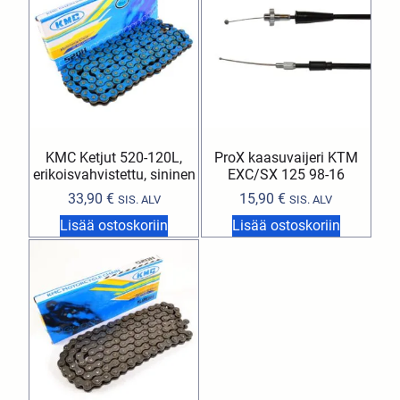
KMC Ketjut 520-120L,
ProX kaasuvaijeri KTM
erikoisvahvistettu, sininen
EXC/SX 125 98-16
33,90
€
15,90
€
SIS. ALV
SIS. ALV
Lisää ostoskoriin
Lisää ostoskoriin