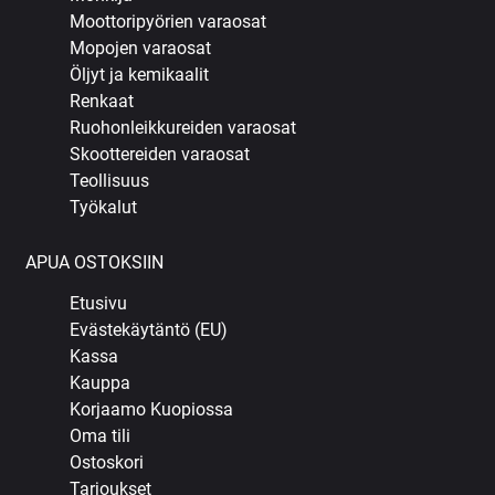
Moottoripyörien varaosat
Mopojen varaosat
Öljyt ja kemikaalit
Renkaat
Ruohonleikkureiden varaosat
Skoottereiden varaosat
Teollisuus
Työkalut
APUA OSTOKSIIN
Etusivu
Evästekäytäntö (EU)
Kassa
Kauppa
Korjaamo Kuopiossa
Oma tili
Ostoskori
Tarjoukset