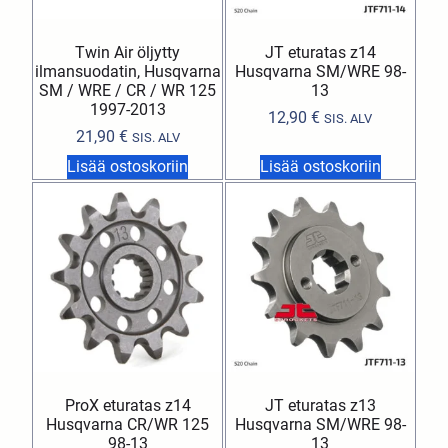
Twin Air öljytty
JT eturatas z14
ilmansuodatin, Husqvarna
Husqvarna SM/WRE 98-
SM / WRE / CR / WR 125
13
1997-2013
12,90
€
SIS. ALV
21,90
€
SIS. ALV
Lisää ostoskoriin
Lisää ostoskoriin
ProX eturatas z14
JT eturatas z13
Husqvarna CR/WR 125
Husqvarna SM/WRE 98-
98-13
13