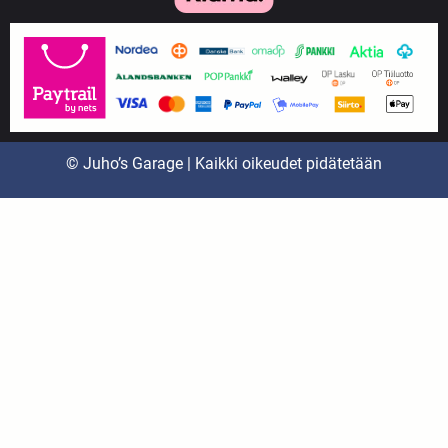
© Juho’s Garage | Kaikki oikeudet pidätetään