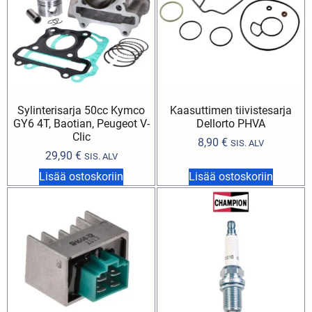
Sylinterisarja 50cc Kymco
Kaasuttimen tiivistesarja
GY6 4T, Baotian, Peugeot V-
Dellorto PHVA
Clic
8,90
€
SIS. ALV
29,90
€
SIS. ALV
Lisää ostoskoriin
Lisää ostoskoriin