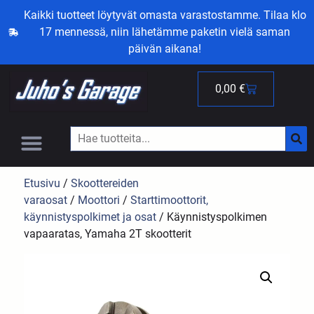
Kaikki tuotteet löytyvät omasta varastostamme. Tilaa klo
17 mennessä, niin lähetämme paketin vielä saman
päivän aikana!
0,00
€
Etusivu
/
Skoottereiden
varaosat
/
Moottori
/
Starttimoottorit,
käynnistyspolkimet ja osat
/ Käynnistyspolkimen
vapaaratas, Yamaha 2T skootterit