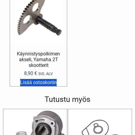
Käynnistyspolkimen
akseli, Yamaha 2T
skootterit
8,90
€
SIS. ALV
Lisää ostoskoriin
Tutustu myös