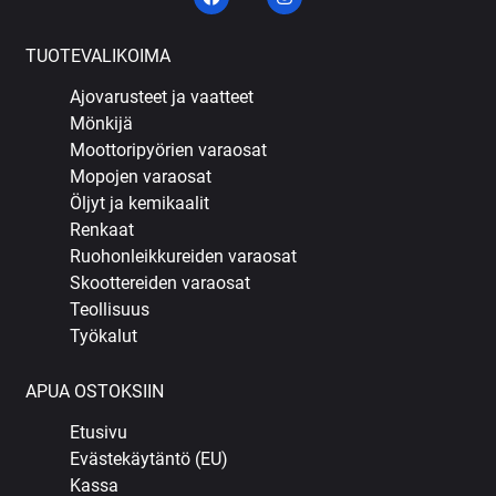
TUOTEVALIKOIMA
Ajovarusteet ja vaatteet
Mönkijä
Moottoripyörien varaosat
Mopojen varaosat
Öljyt ja kemikaalit
Renkaat
Ruohonleikkureiden varaosat
Skoottereiden varaosat
Teollisuus
Työkalut
APUA OSTOKSIIN
Etusivu
Evästekäytäntö (EU)
Kassa