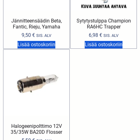
Jännitteensäädin Beta,
Sytytystulppa Champion
Fantic, Rieju, Yamaha
RA6HC Trapper
9,50
€
6,98
€
SIS. ALV
SIS. ALV
Lisää ostoskoriin
Lisää ostoskoriin
Halogeenipolttimo 12V
35/35W BA20D Flosser