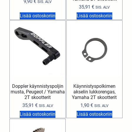
9,90
€
SIS. ALV
35,91
€
SIS. ALV
Lisää ostoskoriin
Lisää ostoskoriin
Doppler käynnistyspoljin
Käynnistyspolkimen
musta, Peugeot / Yamaha
akselin lukkorengas,
2T skootterit
Yamaha 2T skootterit
35,91
€
1,90
€
SIS. ALV
SIS. ALV
Lisää ostoskoriin
Lisää ostoskoriin