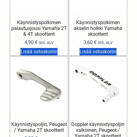
Käynnistyspolkimen
Käynnistyspolkimen
palautusjousi Yamaha 2T
akselin holkki Yamaha
& 4T skootterit
skootterit
4,90
€
3,60
€
SIS. ALV
SIS. ALV
Lisää ostoskoriin
Lisää ostoskoriin
Käynnistyspoljin, Peugeot
Doppler käynnistyspoljin
/ Yamaha 2T skootterit
valkoinen, Peugeot /
Yamaha 2T skootterit