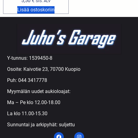
5,50
€
SIS. ALV
Lisää ostoskoriin
Y-tunnus: 1539450-8
Osoite: Kaivotie 23, 70700 Kuopio
Puh:
044 3417778
Myymälän uudet aukioloajat:
Ma – Pe klo 12.00-18.00
La klo 11.00-15.30
Sunnuntai ja arkipyhät: suljettu