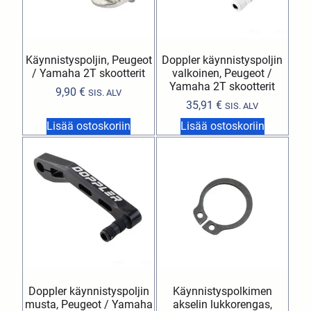
Käynnistyspoljin, Peugeot
Doppler käynnistyspoljin
/ Yamaha 2T skootterit
valkoinen, Peugeot /
Yamaha 2T skootterit
9,90
€
SIS. ALV
35,91
€
SIS. ALV
Lisää ostoskoriin
Lisää ostoskoriin
Doppler käynnistyspoljin
Käynnistyspolkimen
musta, Peugeot / Yamaha
akselin lukkorengas,