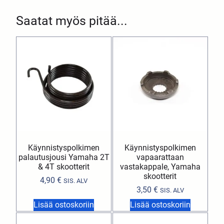
Saatat myös pitää...
Käynnistyspolkimen
Käynnistyspolkimen
palautusjousi Yamaha 2T
vapaarattaan
& 4T skootterit
vastakappale, Yamaha
skootterit
4,90
€
SIS. ALV
3,50
€
SIS. ALV
Lisää ostoskoriin
Lisää ostoskoriin