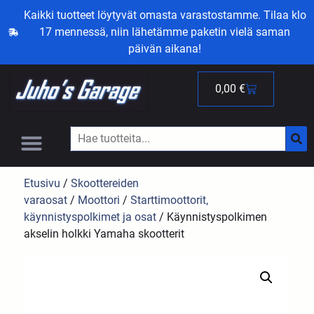
Kaikki tuotteet löytyvät omasta varastostamme. Tilaa klo
17 mennessä, niin lähetämme paketin vielä saman
päivän aikana!
0,00
€
Etusivu
/
Skoottereiden
varaosat
/
Moottori
/
Starttimoottorit,
käynnistyspolkimet ja osat
/ Käynnistyspolkimen
akselin holkki Yamaha skootterit