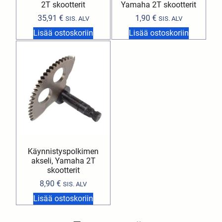
2T skootterit
Yamaha 2T skootterit
35,91
€
1,90
€
SIS. ALV
SIS. ALV
Lisää ostoskoriin
Lisää ostoskoriin
Käynnistyspolkimen
akseli, Yamaha 2T
skootterit
8,90
€
SIS. ALV
Lisää ostoskoriin