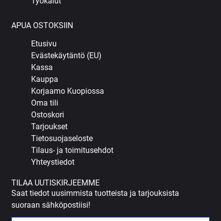
Työkalut
APUA OSTOKSIIN
Etusivu
Evästekäytäntö (EU)
Kassa
Kauppa
Korjaamo Kuopiossa
Oma tili
Ostoskori
Tarjoukset
Tietosuojaseloste
Tilaus- ja toimitusehdot
Yhteystiedot
TILAA UUTISKIRJEEMME
Saat tiedot uusimmista tuotteista ja tarjouksista
suoraan sähköpostiisi!