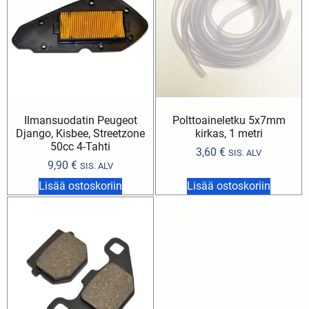
Ilmansuodatin Peugeot
Polttoaineletku 5x7mm
Django, Kisbee, Streetzone
kirkas, 1 metri
50cc 4-Tahti
3,60
€
SIS. ALV
9,90
€
SIS. ALV
Lisää ostoskoriin
Lisää ostoskoriin