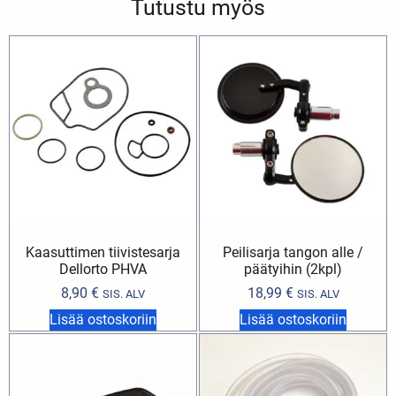
Tutustu myös
Kaasuttimen tiivistesarja
Peilisarja tangon alle /
Dellorto PHVA
päätyihin (2kpl)
8,90
€
18,99
€
SIS. ALV
SIS. ALV
Lisää ostoskoriin
Lisää ostoskoriin