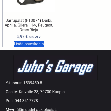
Jarrupalat (FT3074) Derbi,
Aprilia, Gilera 11->, Peugeot,
Drac/Rieju
5,97
€
SIS. ALV
Lisää ostoskoriin
Y-tunnus: 1539450-8
Osoite: Kaivotie 23, 70700 Kuopio
Puh:
044 3417778
Myymälän uudet aukioloajat: