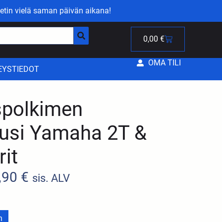
etin vielä saman päivän aikana!
0,00
€
OMA TILI
EYSTIEDOT
spolkimen
ousi Yamaha 2T &
rit
,90
€
sis. ALV
n