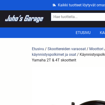
Kaikki tuotteet löytyvät om
ETUSIVU
KA
Etusivu
/
Skoottereiden varaosat
/
Moottori
käynnistyspolkimet ja osat
/ Käynnistyspolk
Yamaha 2T & 4T skootterit