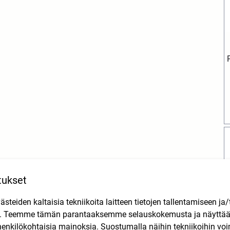
tukset
teiden kaltaisia tekniikoita laitteen tietojen tallentamiseen ja/
n. Teemme tämän parantaaksemme selauskokemusta ja näytt
K
henkilökohtaisia mainoksia. Suostumalla näihin tekniikoihin vo