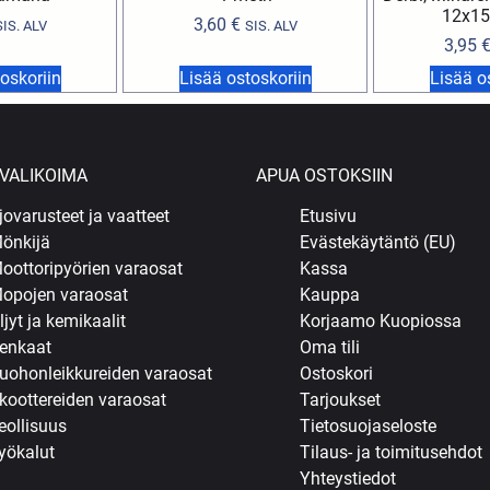
12x1
3,60
€
SIS. ALV
SIS. ALV
3,95
oskoriin
Lisää ostoskoriin
Lisää o
VALIKOIMA
APUA OSTOKSIIN
jovarusteet ja vaatteet
Etusivu
önkijä
Evästekäytäntö (EU)
oottoripyörien varaosat
Kassa
opojen varaosat
Kauppa
ljyt ja kemikaalit
Korjaamo Kuopiossa
enkaat
Oma tili
uohonleikkureiden varaosat
Ostoskori
koottereiden varaosat
Tarjoukset
eollisuus
Tietosuojaseloste
yökalut
Tilaus- ja toimitusehdot
Yhteystiedot