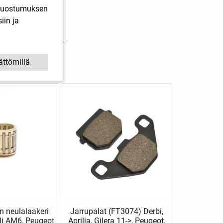
skootterit
. Suostumuksen
iin ja
8,90
€
SIS. ALV
Lisää ostoskoriin
ättömillä
 neulalaakeri
Jarrupalat (FT3074) Derbi,
lli AM6, Peugeot
Aprilia, Gilera 11->, Peugeot,