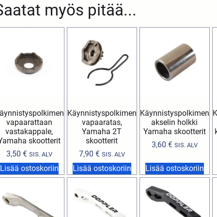
Saatat myös pitää...
äynnistyspolkimen
Käynnistyspolkimen
Käynnistyspolkimen
K
vapaarattaan
vapaaratas,
akselin holkki
vastakappale,
Yamaha 2T
Yamaha skootterit
Yamaha skootterit
skootterit
3,60
€
SIS. ALV
3,50
€
7,90
€
SIS. ALV
SIS. ALV
Lisää ostoskoriin
Lisää ostoskoriin
Lisää ostoskoriin