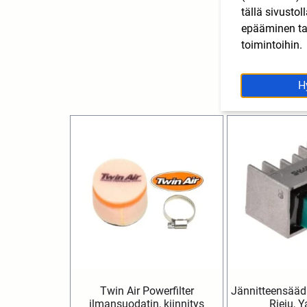
tällä sivusto
epääminen tai
toimintoihin.
H
Twin Air Powerfilter
Jännitteensäädi
ilmansuodatin, kiinnitys
Rieju, 