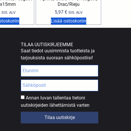
5x15mm
Drac/Rieju
€
5,97
€
SIS. ALV
SIS. ALV
stoskoriin
Lisää ostoskoriin
TILAA UUTISKIRJEEMME
Saat tiedot uusimmista tuotteista ja
tarjouksista suoraan sähköpostiisi!
Annan luvan tallentaa tietoni
uutiskirjeiden lähettämistä varten
Tilaa uutiskirje