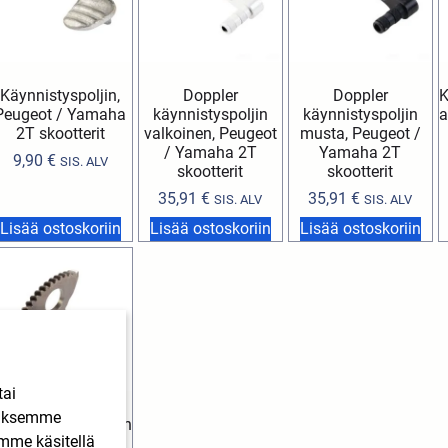
Käynnistyspoljin,
Doppler
Doppler
K
Peugeot / Yamaha
käynnistyspoljin
käynnistyspoljin
a
2T skootterit
valkoinen, Peugeot
musta, Peugeot /
/ Yamaha 2T
Yamaha 2T
9,90
€
SIS. ALV
skootterit
skootterit
35,91
€
35,91
€
SIS. ALV
SIS. ALV
Lisää ostoskoriin
Lisää ostoskoriin
Lisää ostoskoriin
tai
ääksemme
äynnistyspolkimen
imme käsitellä
akseli, Yamaha 2T