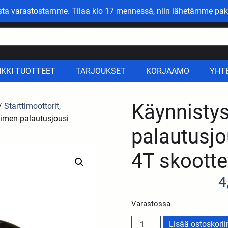
asta varastostamme. Tilaa klo 17 mennessä, niin lähetämme pak
IKKI TUOTTEET
TARJOUKSET
KORJAAMO
YHT
Käynnisty
/
Starttimoottorit,
imen palautusjousi
palautusj
4T skootte
4
Varastossa
Lisää ostoskorii