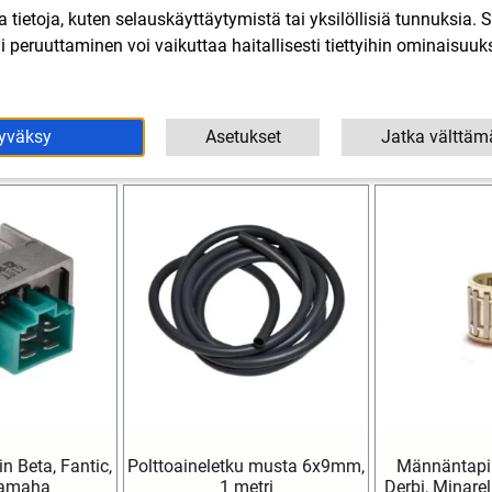
lla tietoja, kuten selauskäyttäytymistä tai yksilöllisiä tunnuksia
 peruuttaminen voi vaikuttaa haitallisesti tiettyihin ominaisuuks
Tutustu myös
yväksy
Asetukset
Jatka välttäm
n Beta, Fantic,
Polttoaineletku musta 6x9mm,
Männäntapin
Yamaha
1 metri
Derbi, Minare