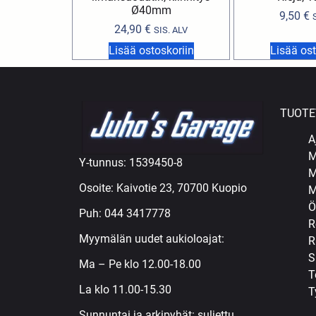
Ø40mm
9,50
€
24,90
€
SIS. ALV
Lisää ostoskoriin
Lisää ost
TUOTE
A
M
Y-tunnus: 1539450-8
M
Osoite: Kaivotie 23, 70700 Kuopio
M
Ö
Puh:
044 3417778
R
Myymälän uudet aukioloajat:
R
S
Ma – Pe klo 12.00-18.00
T
La klo 11.00-15.30
T
Sunnuntai ja arkipyhät: suljettu