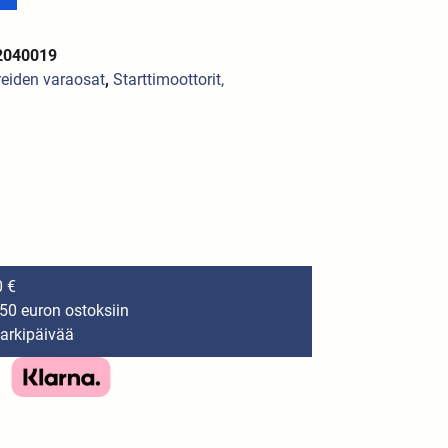
2040019
reiden varaosat
,
Starttimoottorit,
0 €
150 euron ostoksiin
 arkipäivää