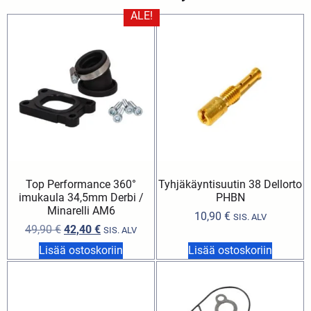
ALE!
Top Performance 360°
Tyhjäkäyntisuutin 38 Dellorto
imukaula 34,5mm Derbi /
PHBN
Minarelli AM6
10,90
€
SIS. ALV
49,90
€
42,40
€
SIS. ALV
Lisää ostoskoriin
Lisää ostoskoriin