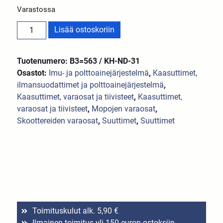
Varastossa
Lisää ostoskoriin
Tuotenumero: B3=563 / KH-ND-31
Osastot:
Imu- ja polttoainejärjestelmä
,
Kaasuttimet,
ilmansuodattimet ja polttoainejärjestelmä
,
Kaasuttimet, varaosat ja tiivisteet
,
Kaasuttimet,
varaosat ja tiivisteet
,
Mopojen varaosat
,
Skoottereiden varaosat
,
Suuttimet
,
Suuttimet
Toimituskulut alk. 5,90 €
Ilmainen toimitus yli 150 euron ostoksiin