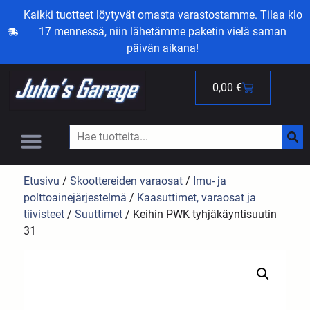
Kaikki tuotteet löytyvät omasta varastostamme. Tilaa klo
17 mennessä, niin lähetämme paketin vielä saman
päivän aikana!
0,00
€
Etusivu
/
Skoottereiden varaosat
/
Imu- ja
polttoainejärjestelmä
/
Kaasuttimet, varaosat ja
tiivisteet
/
Suuttimet
/ Keihin PWK tyhjäkäyntisuutin
31