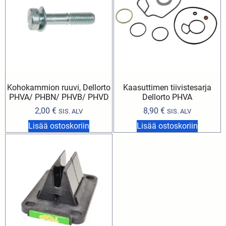
Kohokammion ruuvi, Dellorto
Kaasuttimen tiivistesarja
PHVA/ PHBN/ PHVB/ PHVD
Dellorto PHVA
2,00
€
8,90
€
SIS. ALV
SIS. ALV
Lisää ostoskoriin
Lisää ostoskoriin