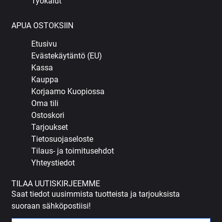
Työkalut
APUA OSTOKSIIN
Etusivu
Evästekäytäntö (EU)
Kassa
Kauppa
Korjaamo Kuopiossa
Oma tili
Ostoskori
Tarjoukset
Tietosuojaseloste
Tilaus- ja toimitusehdot
Yhteystiedot
TILAA UUTISKIRJEEMME
Saat tiedot uusimmista tuotteista ja tarjouksista
suoraan sähköpostiisi!