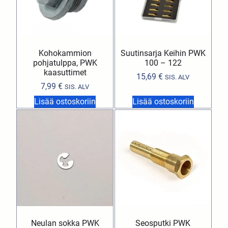
Kohokammion
Suutinsarja Keihin PWK
pohjatulppa, PWK
100 – 122
kaasuttimet
15,69
€
SIS. ALV
7,99
€
SIS. ALV
Lisää ostoskoriin
Lisää ostoskoriin
Neulan sokka PWK
Seosputki PWK