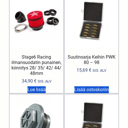
Stage6 Racing
Suutinsarja Keihin PWK
ilmansuodatin punainen,
80 – 98
kiinnitys 28/ 35/ 42/ 44/
15,69
€
SIS. ALV
48mm
34,90
€
SIS. ALV
Lue lisää
Lisää ostoskoriin