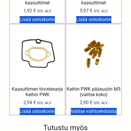
kaasuttimet
kaasuttimet
1,92
€
5,97
€
SIS. ALV
SIS. ALV
Lisää ostoskoriin
Lisää ostoskoriin
Kaasuttimen tiivistesarja
Keihin PWK pääsuutin M5
Keihin PWK
(valitse koko)
2,94
€
2,90
€
SIS. ALV
SIS. ALV
Lisää ostoskoriin
Valitse vaihtoehdoista
Tutustu myös