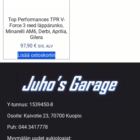
Top Performances TPR V-
Force 3 reed läppärunko,
Minarelli AM6, Derbi, Aprilia,
Gilera
97,90
€
SIS. ALV
Lisää ostoskoriin
Y-tunnus: 1539450-8
Osoite: Kaivotie 23, 70700 Kuopio
Puh:
044 3417778
Myymälän uudet aukioloajat: