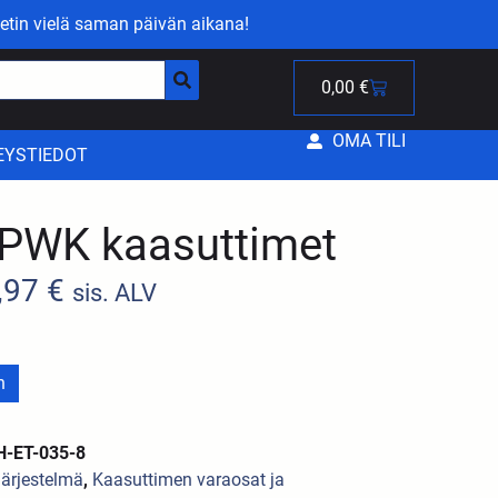
etin vielä saman päivän aikana!
0,00
€
OMA TILI
EYSTIEDOT
 PWK kaasuttimet
,97
€
sis. ALV
n
H-ET-035-8
järjestelmä
,
Kaasuttimen varaosat ja