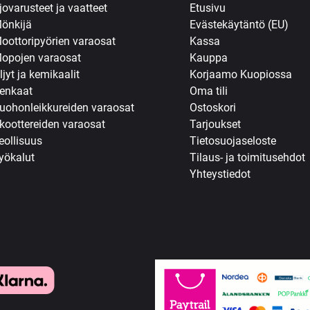
jovarusteet ja vaatteet
Etusivu
önkijä
Evästekäytäntö (EU)
oottoripyörien varaosat
Kassa
opojen varaosat
Kauppa
ljyt ja kemikaalit
Korjaamo Kuopiossa
enkaat
Oma tili
uohonleikkureiden varaosat
Ostoskori
koottereiden varaosat
Tarjoukset
eollisuus
Tietosuojaseloste
yökalut
Tilaus- ja toimitusehdot
Yhteystiedot