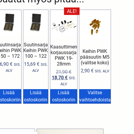
ALE!
uutinsarja
Suutinsarja
Kaasuttimen
eihin PWK
Keihin PWK
Keihin PWK
korjaussarja
150 – 172
100 – 122
pääsuutin M5
PWK 19-
(valitse koko)
28mm
6,90
€
15,69
€
SIS.
SIS.
2,90
€
ALV
ALV
SIS. ALV
21,90
€
18,70
€
SIS.
ALV
Lisää
Lisää
Lisää
Valitse
stoskoriin
ostoskoriin
ostoskoriin
vaihtoehdoista