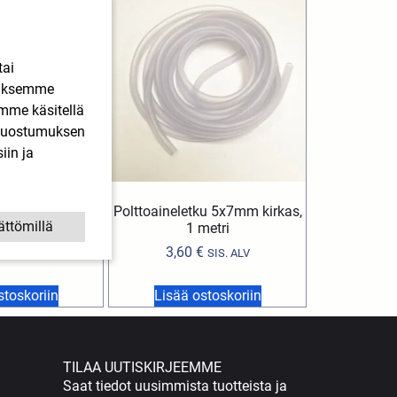
tai
ääksemme
imme käsitellä
. Suostumuksen
iin ja
timen imuputki
Polttoaineletku 5x7mm kirkas,
ättömillä
ilia, Gilera
1 metri
€
3,60
€
SIS. ALV
SIS. ALV
stoskoriin
Lisää ostoskoriin
TILAA UUTISKIRJEEMME
Saat tiedot uusimmista tuotteista ja