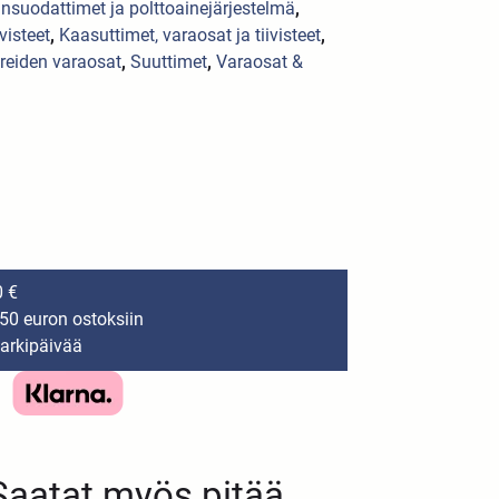
nsuodattimet ja polttoainejärjestelmä
,
visteet
,
Kaasuttimet, varaosat ja tiivisteet
,
reiden varaosat
,
Suuttimet
,
Varaosat &
0 €
150 euron ostoksiin
 arkipäivää
Saatat myös pitää...