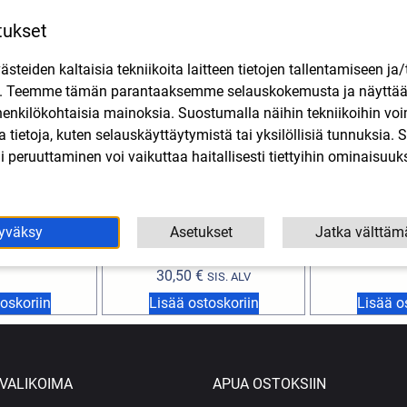
tukset
teiden kaltaisia tekniikoita laitteen tietojen tallentamiseen ja/
n. Teemme tämän parantaaksemme selauskokemusta ja näytt
henkilökohtaisia mainoksia. Suostumalla näihin tekniikoihin vo
lla tietoja, kuten selauskäyttäytymistä tai yksilöllisiä tunnuksia
 peruuttaminen voi vaikuttaa haitallisesti tiettyihin ominaisuuks
sarja 0,30mm
Twin Air Ilmansuodatin,
Ilmansuodat
yväksy
Asetukset
Jatka välttäm
lia, Gilera
kiinnitys 63mm pyöreä, pituus
Derbi, Apr
130mm
16,90
SIS. ALV
30,50
€
SIS. ALV
oskoriin
Lisää ostoskoriin
Lisää o
VALIKOIMA
APUA OSTOKSIIN