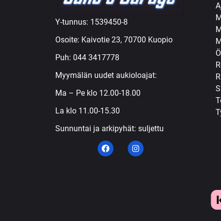
A
M
Y-tunnus: 1539450-8
M
Osoite: Kaivotie 23, 70700 Kuopio
M
Ö
Puh:
044 3417778
R
Myymälän uudet aukioloajat:
R
S
Ma – Pe klo 12.00-18.00
T
La klo 11.00-15.30
T
Sunnuntai ja arkipyhät: suljettu