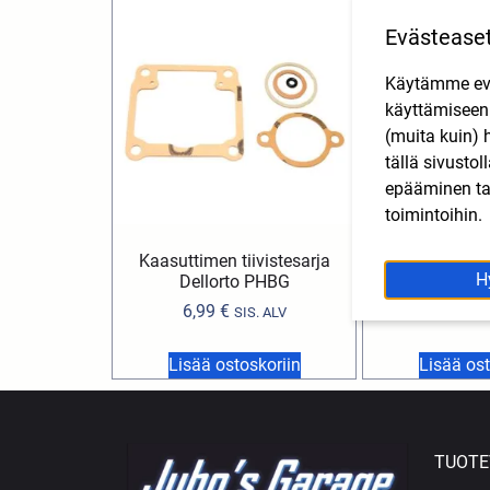
Evästease
Käytämme eväs
käyttämisee
(muita kuin) 
tällä sivusto
epääminen tai
toimintoihin.
Kaasuttimen tiivistesarja
Italkit läppä
H
Dellorto PHBG
Derbi, Apri
6,99
€
16,90
€
SIS. ALV
Lisää ostoskoriin
Lisää ost
TUOTE