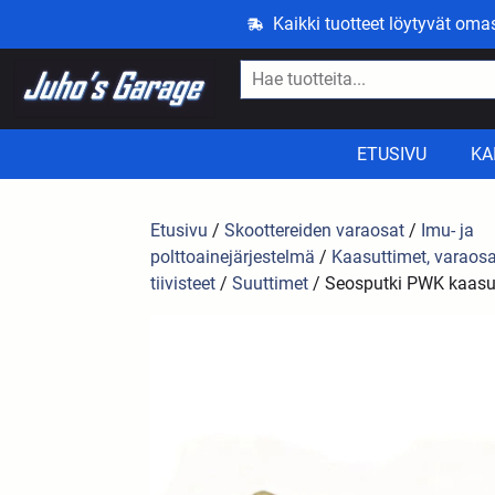
Kaikki tuotteet löytyvät om
ETUSIVU
KA
Etusivu
/
Skoottereiden varaosat
/
Imu- ja
polttoainejärjestelmä
/
Kaasuttimet, varaosa
tiivisteet
/
Suuttimet
/ Seosputki PWK kaasu