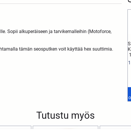
le. Sopii alkuperäiseen ja tarvikemalleihin (Motoforce,
S
tamalla tämän seosputken voit käyttää hex suuttimia.
K
1
o
Tutustu myös