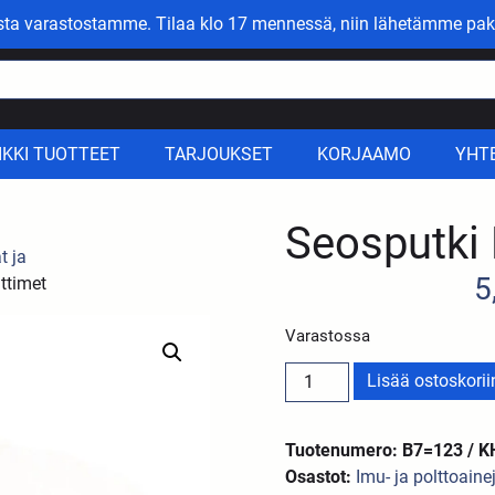
asta varastostamme. Tilaa klo 17 mennessä, niin lähetämme pak
IKKI TUOTTEET
TARJOUKSET
KORJAAMO
YHT
Seosputki
t ja
5
ttimet
Varastossa
Lisää ostoskorii
Tuotenumero: B7=123 / K
Osastot:
Imu- ja polttoaine