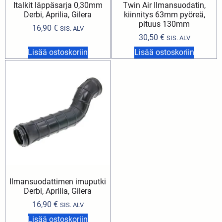
Italkit läppäsarja 0,30mm
Twin Air Ilmansuodatin,
Derbi, Aprilia, Gilera
kiinnitys 63mm pyöreä,
pituus 130mm
16,90
€
SIS. ALV
30,50
€
SIS. ALV
Lisää ostoskoriin
Lisää ostoskoriin
Ilmansuodattimen imuputki
Derbi, Aprilia, Gilera
16,90
€
SIS. ALV
Lisää ostoskoriin