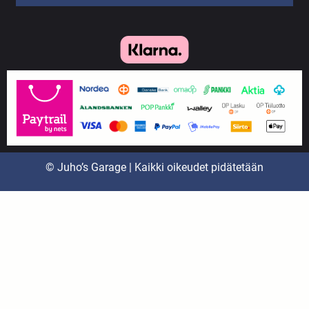
© Juho’s Garage | Kaikki oikeudet pidätetään