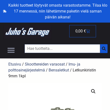
Kaikki tuotteet löytyvät omasta varastostamme. Tilaa klo
17 mennessä, niin lähetämme paketin vielä saman
päivän aikana!
0,00
€
Etusivu
/
Skoottereiden varaosat
/
Imu- ja
polttoainejärjestelmä
/
Bensaletkut
/ Letkunkiristin
9mm 1kpl