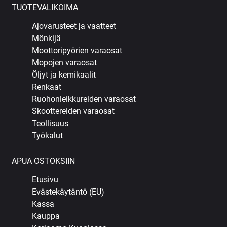
TUOTEVALIKOIMA
Ajovarusteet ja vaatteet
Mönkijä
Moottoripyörien varaosat
Mopojen varaosat
Öljyt ja kemikaalit
Renkaat
Ruohonleikkureiden varaosat
Skoottereiden varaosat
Teollisuus
Työkalut
APUA OSTOKSIIN
Etusivu
Evästekäytäntö (EU)
Kassa
Kauppa