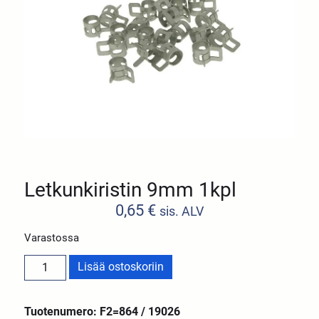
Letkunkiristin 9mm 1kpl
0,65
€
sis. ALV
Varastossa
Lisää ostoskoriin
Tuotenumero: F2=864 / 19026