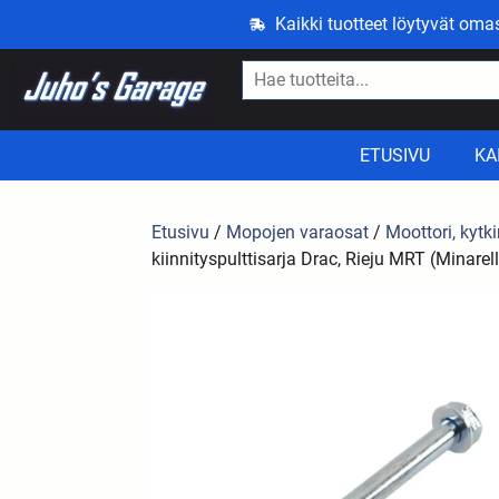
Kaikki tuotteet löytyvät om
ETUSIVU
KA
Etusivu
/
Mopojen varaosat
/
Moottori, kytki
kiinnityspulttisarja Drac, Rieju MRT (Minarel