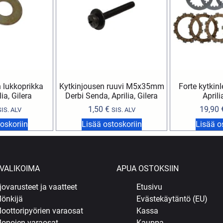
 lukkoprikka
Kytkinjousen ruuvi M5x35mm
Forte kytkinl
lia, Gilera
Derbi Senda, Aprilia, Gilera
Aprili
1,50
€
19,90
SIS. ALV
SIS. ALV
oskoriin
Lisää ostoskoriin
Lisää o
VALIKOIMA
APUA OSTOKSIIN
jovarusteet ja vaatteet
Etusivu
önkijä
Evästekäytäntö (EU)
oottoripyörien varaosat
Kassa
opojen varaosat
Kauppa