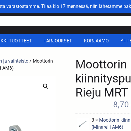
asta varastostamme. Tilaa klo 17 mennessä, niin lähetämme pak
IKKI TUOTTEET
TARJOUKSET
KORJAAMO
YHT
Moottorin
n ja vaihteisto
/ Moottorin
li AM6)
kiinnityspu
Rieju MRT 
8,70
3 ×
Moottorin kiinn
(Minarelli AM6)