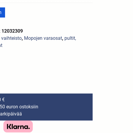
n
x 12032309
a vaihteisto
,
Mopojen varaosat
,
pultit,
at
0 €
150 euron ostoksiin
 arkipäivää