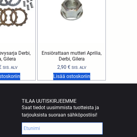
evysarja Derbi,
Ensiörattaan mutteri Aprilia,
a, Gilera
Derbi, Gilera
€
2,90
€
SIS. ALV
SIS. ALV
stoskoriin
Lisää ostoskoriin
TILAA UUTISKIRJEEMME
Saat tiedot uusimmista tuotteista ja
tarjouksista suoraan sähköpostiisi!