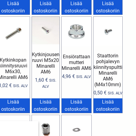
Lisää
Lisää
Lisää
Lisää
ostoskoriin
ostoskoriin
ostoskoriin
ostoskoriin
Kytkinjousen
Staattorin
Ensiörattaan
Kytkinkopan
ruuvi M5x20
pohjalevyn
mutteri
kiinnitysruuvi
Minarelli
kiinnityspultti
Minarelli AM6
M6x30,
AM6
Minarelli
4,96
€
Minarelli AM6
SIS. ALV
AM6
1,60
€
SIS.
(M4x10mm)
1,02
€
SIS. ALV
ALV
0,50
€
SIS. ALV
Lisää
Lisää
Lisää
Lisää
ostoskoriin
ostoskoriin
ostoskoriin
ostoskoriin