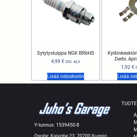
Sytytystulppa NGK BR6HS
Kytkinkeskiön
Derbi, Apri
4,99
€
SIS. ALV
1,92
€
Lisää ostoskoriin
Lisää ost
TUOTE
A
M
Y-tunnus: 1539450-8
M
Osoite: Kaivotie 23, 70700 Kuopio
M