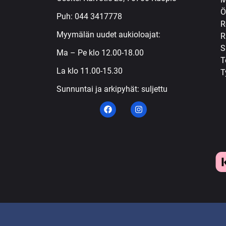
Ö
Puh:
044 3417778
R
Myymälän uudet aukioloajat:
R
S
Ma – Pe klo 12.00-18.00
T
La klo 11.00-15.30
T
Sunnuntai ja arkipyhät: suljettu