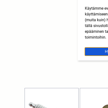
Käytämme eväs
käyttämisee
(muita kuin) 
tällä sivusto
epääminen tai
toimintoihin.
H