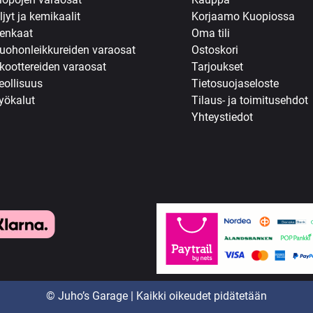
ljyt ja kemikaalit
Korjaamo Kuopiossa
enkaat
Oma tili
uohonleikkureiden varaosat
Ostoskori
koottereiden varaosat
Tarjoukset
eollisuus
Tietosuojaseloste
yökalut
Tilaus- ja toimitusehdot
Yhteystiedot
© Juho’s Garage | Kaikki oikeudet pidätetään