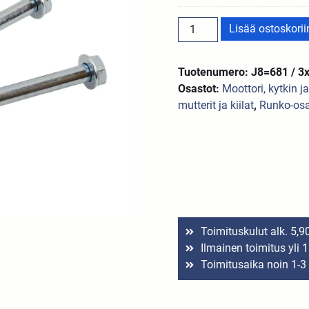
Lisää ostoskorii
Tuotenumero: J8=681 / 3
Osastot:
Moottori, kytkin j
mutterit ja kiilat
,
Runko-os
Toimituskulut alk. 5,9
Ilmainen toimitus yli 
Toimitusaika noin 1-3