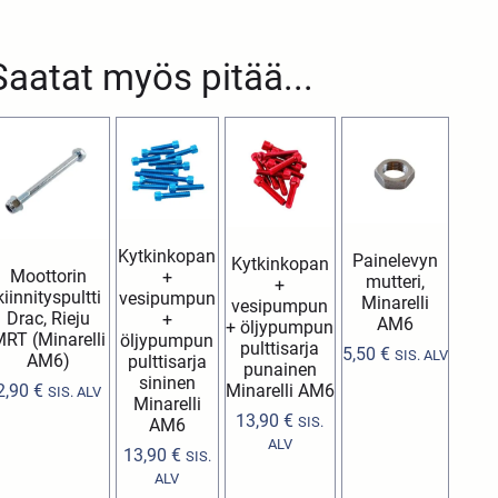
Saatat myös pitää...
Kytkinkopan
Painelevyn
Kytkinkopan
Moottorin
+
mutteri,
+
kiinnityspultti
vesipumpun
Minarelli
vesipumpun
Drac, Rieju
+
AM6
+ öljypumpun
RT (Minarelli
öljypumpun
pulttisarja
5,50
€
SIS. ALV
AM6)
pulttisarja
punainen
sininen
2,90
€
Minarelli AM6
SIS. ALV
Minarelli
13,90
€
SIS.
AM6
ALV
13,90
€
SIS.
ALV