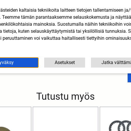
teiden kaltaisia tekniikoita laitteen tietojen tallentamiseen ja/
n. Teemme tämän parantaaksemme selauskokemusta ja näytt
S
henkilökohtaisia mainoksia. Suostumalla näihin tekniikoihin vo
m
lla tietoja, kuten selauskäyttäytymistä tai yksilöllisiä tunnuksia
 peruuttaminen voi vaikuttaa haitallisesti tiettyihin ominaisuuks
yväksy
Asetukset
Jatka välttäm
Tutustu myös