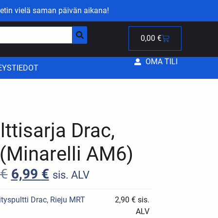
etin vielä saman päivän aikana!
0,00
€
OMA TILI
EYSTIEDOT
lttisarja Drac,
(Minarelli AM6)
€
6,99
€
sis. ALV
ityspultti Drac, Rieju MRT
2,90
€
sis.
ALV