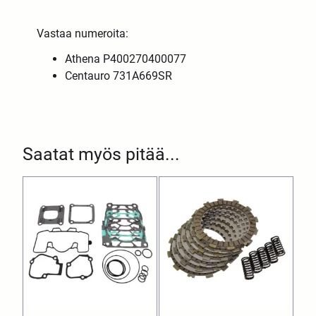
Vastaa numeroita:
Athena P400270400077
Centauro 731A669SR
Saatat myös pitää...