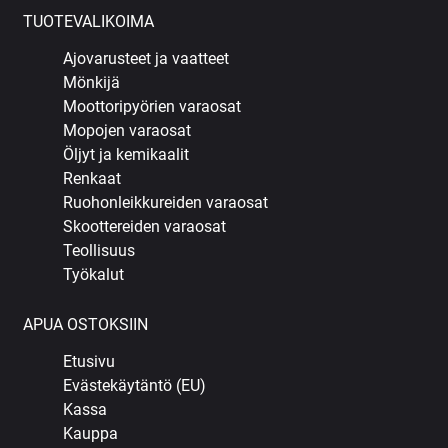
TUOTEVALIKOIMA
Ajovarusteet ja vaatteet
Mönkijä
Moottoripyörien varaosat
Mopojen varaosat
Öljyt ja kemikaalit
Renkaat
Ruohonleikkureiden varaosat
Skoottereiden varaosat
Teollisuus
Työkalut
APUA OSTOKSIIN
Etusivu
Evästekäytäntö (EU)
Kassa
Kauppa