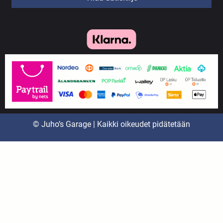
© Juho’s Garage | Kaikki oikeudet pidätetään