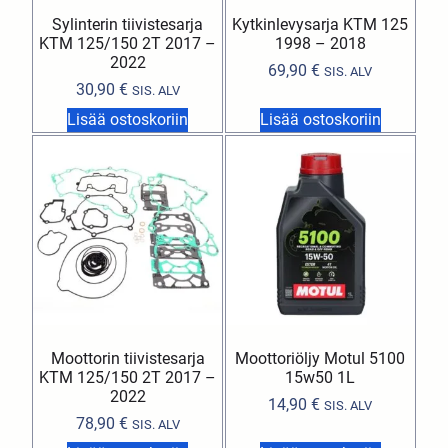
Sylinterin tiivistesarja
Kytkinlevysarja KTM 125
KTM 125/150 2T 2017 –
1998 – 2018
2022
69,90
€
SIS. ALV
30,90
€
SIS. ALV
Lisää ostoskoriin
Lisää ostoskoriin
Moottorin tiivistesarja
Moottoriöljy Motul 5100
KTM 125/150 2T 2017 –
15w50 1L
2022
14,90
€
SIS. ALV
78,90
€
SIS. ALV