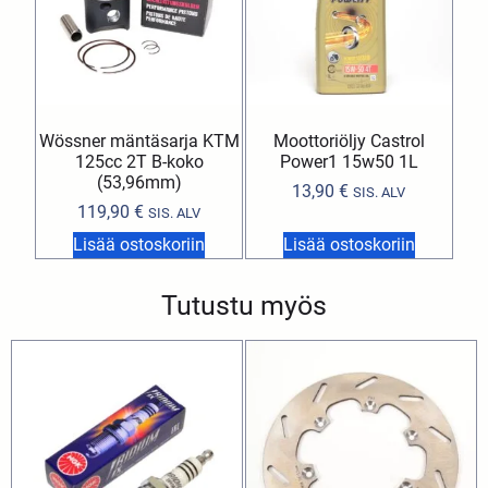
Wössner mäntäsarja KTM
Moottoriöljy Castrol
125cc 2T B-koko
Power1 15w50 1L
(53,96mm)
13,90
€
SIS. ALV
119,90
€
SIS. ALV
Lisää ostoskoriin
Lisää ostoskoriin
Tutustu myös