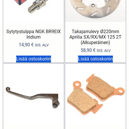
Sytytystulppa NGK BR9EIX
Takajarrulevy Ø220mm
Iridium
Aprilia SX/RX/MX 125 2T
(Alkuperäinen)
14,90
€
SIS. ALV
58,90
€
SIS. ALV
Lisää ostoskoriin
Lisää ostoskoriin