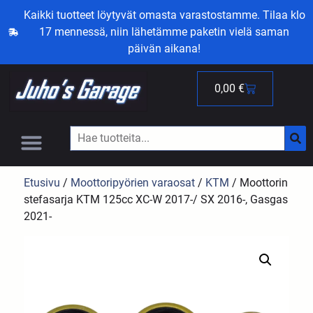
Kaikki tuotteet löytyvät omasta varastostamme. Tilaa klo
17 mennessä, niin lähetämme paketin vielä saman
päivän aikana!
0,00
€
Etusivu
/
Moottoripyörien varaosat
/
KTM
/ Moottorin
stefasarja KTM 125cc XC-W 2017-/ SX 2016-, Gasgas
2021-