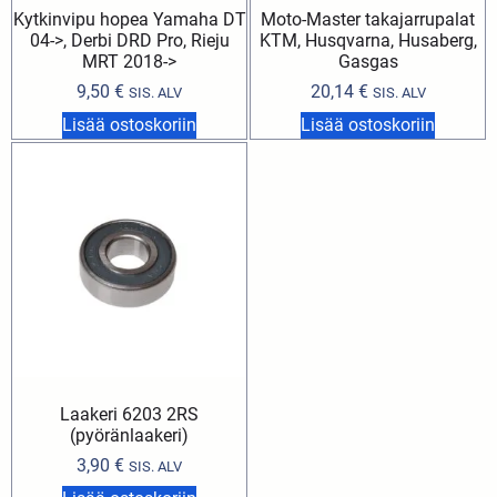
Kytkinvipu hopea Yamaha DT
Moto-Master takajarrupalat
04->, Derbi DRD Pro, Rieju
KTM, Husqvarna, Husaberg,
MRT 2018->
Gasgas
9,50
€
20,14
€
SIS. ALV
SIS. ALV
Lisää ostoskoriin
Lisää ostoskoriin
Laakeri 6203 2RS
(pyöränlaakeri)
3,90
€
SIS. ALV