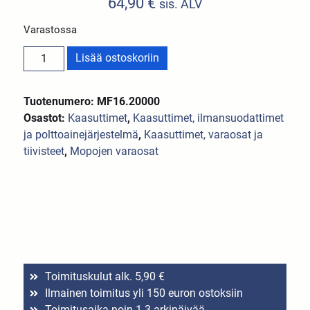
64,90
€
sis. ALV
Varastossa
Lisää ostoskoriin
Tuotenumero: MF16.20000
Osastot:
Kaasuttimet
,
Kaasuttimet, ilmansuodattimet
ja polttoainejärjestelmä
,
Kaasuttimet, varaosat ja
tiivisteet
,
Mopojen varaosat
Toimituskulut alk. 5,90 €
Ilmainen toimitus yli 150 euron ostoksiin
Toimitusaika noin 1-3 arkipäivää