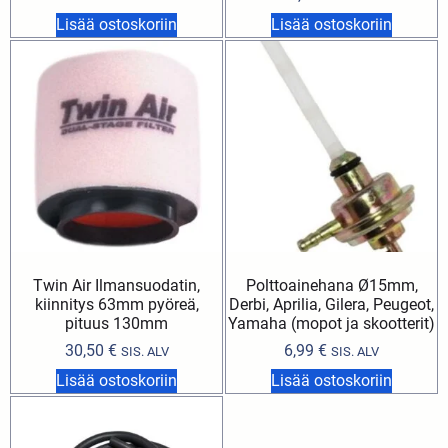
Lisää ostoskoriin
Lisää ostoskoriin
Twin Air Ilmansuodatin,
Polttoainehana Ø15mm,
kiinnitys 63mm pyöreä,
Derbi, Aprilia, Gilera, Peugeot,
pituus 130mm
Yamaha (mopot ja skootterit)
30,50
€
6,99
€
SIS. ALV
SIS. ALV
Lisää ostoskoriin
Lisää ostoskoriin