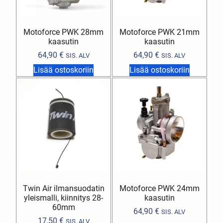
Motoforce PWK 28mm
Motoforce PWK 21mm
kaasutin
kaasutin
64,90
€
64,90
€
SIS. ALV
SIS. ALV
Lisää ostoskoriin
Lisää ostoskoriin
Twin Air ilmansuodatin
Motoforce PWK 24mm
yleismalli, kiinnitys 28-
kaasutin
60mm
64,90
€
SIS. ALV
17,50
€
SIS. ALV