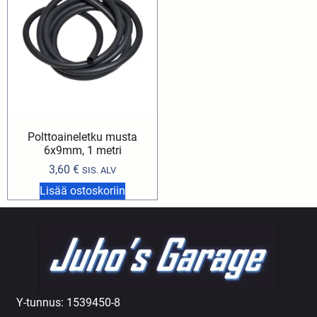
Polttoaineletku musta
6x9mm, 1 metri
3,60
€
SIS. ALV
Lisää ostoskoriin
Y-tunnus: 1539450-8