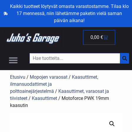
Kaikki tuotteet löytyvät omasta varastostamme. Tilaa klo
17 mennessä, niin lähetämme paketin vielä saman
päivän aikana!
0,00
€
Etusivu
/
Mopojen varaosat
/
Kaasuttimet,
ilmansuodattimet ja
polttoainejärjestelmä
/
Kaasuttimet, varaosat ja
tiivisteet
/
Kaasuttimet
/ Motoforce PWK 19mm
kaasutin