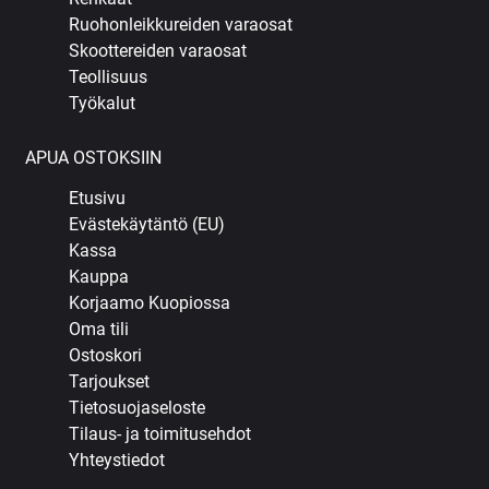
Ruohonleikkureiden varaosat
Skoottereiden varaosat
Teollisuus
Työkalut
APUA OSTOKSIIN
Etusivu
Evästekäytäntö (EU)
Kassa
Kauppa
Korjaamo Kuopiossa
Oma tili
Ostoskori
Tarjoukset
Tietosuojaseloste
Tilaus- ja toimitusehdot
Yhteystiedot