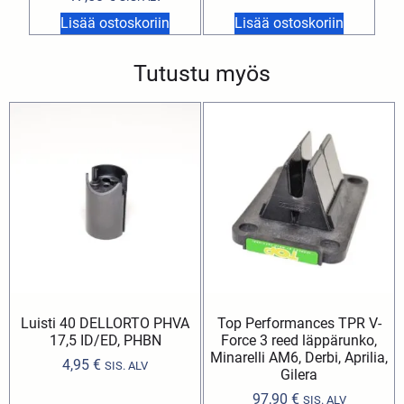
Lisää ostoskoriin
Lisää ostoskoriin
Tutustu myös
Luisti 40 DELLORTO PHVA
Top Performances TPR V-
17,5 ID/ED, PHBN
Force 3 reed läppärunko,
Minarelli AM6, Derbi, Aprilia,
4,95
€
SIS. ALV
Gilera
97,90
€
SIS. ALV