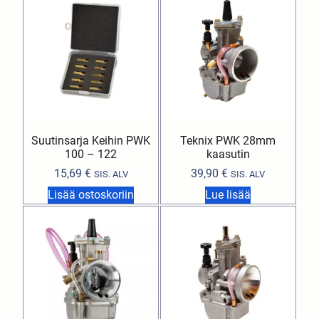
Suutinsarja Keihin PWK
Teknix PWK 28mm
100 – 122
kaasutin
15,69
€
39,90
€
SIS. ALV
SIS. ALV
Lisää ostoskoriin
Lue lisää