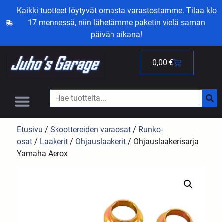
Kaikki tuotteet löytyvät omasta varastostamme. Tilaa klo
17 mennessä, niin lähetämme paketin vielä saman
päivän aikana!
0,00
€
Etusivu
/
Skoottereiden varaosat
/
Runko-
osat
/
Laakerit
/
Ohjauslaakerit
/ Ohjauslaakerisarja
Yamaha Aerox