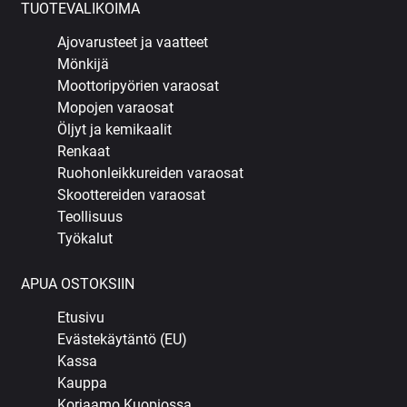
TUOTEVALIKOIMA
Ajovarusteet ja vaatteet
Mönkijä
Moottoripyörien varaosat
Mopojen varaosat
Öljyt ja kemikaalit
Renkaat
Ruohonleikkureiden varaosat
Skoottereiden varaosat
Teollisuus
Työkalut
APUA OSTOKSIIN
Etusivu
Evästekäytäntö (EU)
Kassa
Kauppa
Korjaamo Kuopiossa