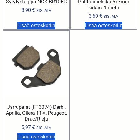
Sytytystulppa NGK BR10EG
Polttoaineletku 5x7mm
kirkas, 1 metri
8,90
€
SIS. ALV
3,60
€
SIS. ALV
Lisää ostoskoriin
Lisää ostoskoriin
Jarrupalat (FT3074) Derbi,
Aprilia, Gilera 11->, Peugeot,
Drac/Rieju
5,97
€
SIS. ALV
Lisää ostoskoriin