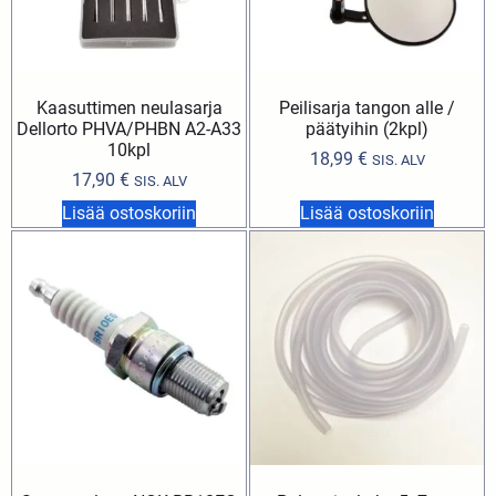
Kaasuttimen neulasarja
Peilisarja tangon alle /
Dellorto PHVA/PHBN A2-A33
päätyihin (2kpl)
10kpl
18,99
€
SIS. ALV
17,90
€
SIS. ALV
Lisää ostoskoriin
Lisää ostoskoriin