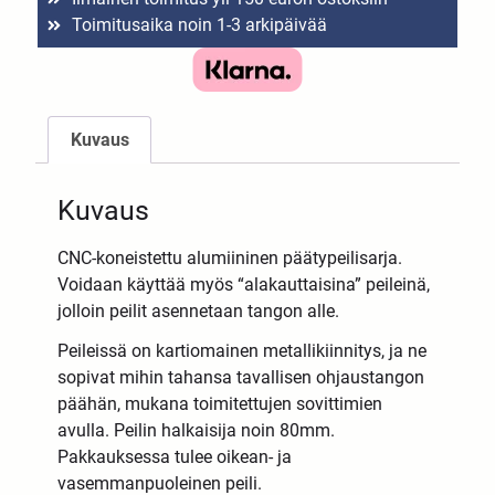
Toimitusaika noin 1-3 arkipäivää
Kuvaus
Kuvaus
CNC-koneistettu alumiininen päätypeilisarja.
Voidaan käyttää myös “alakauttaisina” peileinä,
jolloin peilit asennetaan tangon alle.
Peileissä on kartiomainen metallikiinnitys, ja ne
sopivat mihin tahansa tavallisen ohjaustangon
päähän, mukana toimitettujen sovittimien
avulla. Peilin halkaisija noin 80mm.
Pakkauksessa tulee oikean- ja
vasemmanpuoleinen peili.