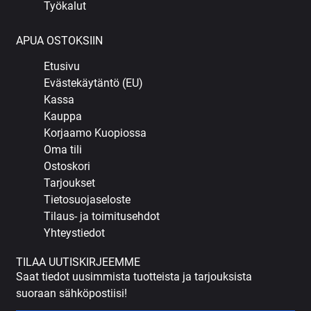
Työkalut
APUA OSTOKSIIN
Etusivu
Evästekäytäntö (EU)
Kassa
Kauppa
Korjaamo Kuopiossa
Oma tili
Ostoskori
Tarjoukset
Tietosuojaseloste
Tilaus- ja toimitusehdot
Yhteystiedot
TILAA UUTISKIRJEEMME
Saat tiedot uusimmista tuotteista ja tarjouksista
suoraan sähköpostiisi!