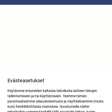
Evästeasetukset
Käytämme evästeiden kaltaisia tekniikoita laitteen tietojen
tallentamiseen ja/tai käyttämiseen. Teemme tämän
parantaaksemme selauskokemusta ja näyttääksemme (muita
kuin) henkilökohtaisia mainoksia. Suostumalla näihin
tekniikoihin voimme käsitellä tällä sivustolla tietoja, kuten