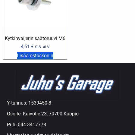
Kytkinvaijerin säätöruuvi M6
4,51
€
SIS. ALV
Lisää ostoskoriin
Y-tunnus: 1539450-8
Osoite: Kaivotie 23, 70700 Kuopio
Puh:
044 3417778