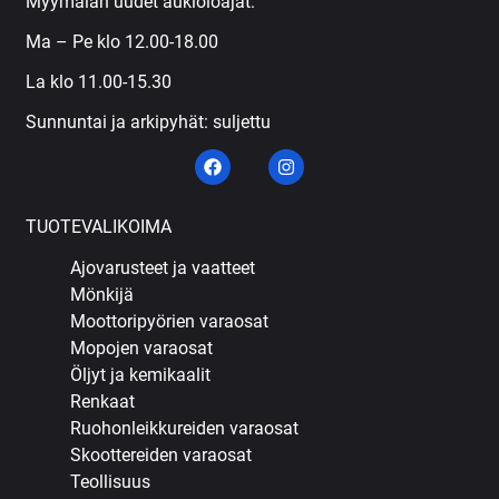
Myymälän uudet aukioloajat:
Ma – Pe klo 12.00-18.00
La klo 11.00-15.30
Sunnuntai ja arkipyhät: suljettu
TUOTEVALIKOIMA
Ajovarusteet ja vaatteet
Mönkijä
Moottoripyörien varaosat
Mopojen varaosat
Öljyt ja kemikaalit
Renkaat
Ruohonleikkureiden varaosat
Skoottereiden varaosat
Teollisuus