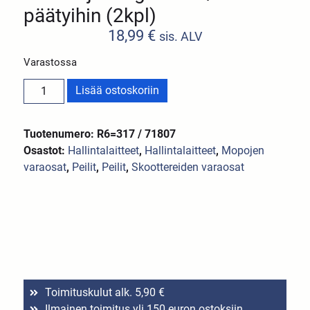
päätyihin (2kpl)
18,99
€
sis. ALV
Varastossa
Lisää ostoskoriin
Tuotenumero: R6=317 / 71807
Osastot:
Hallintalaitteet
,
Hallintalaitteet
,
Mopojen
varaosat
,
Peilit
,
Peilit
,
Skoottereiden varaosat
Toimituskulut alk. 5,90 €
Ilmainen toimitus yli 150 euron ostoksiin