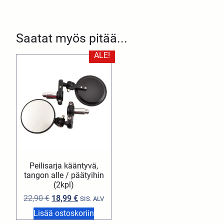
Saatat myös pitää...
ALE!
Peilisarja kääntyvä,
tangon alle / päätyihin
(2kpl)
22,90
€
18,99
€
SIS. ALV
Lisää ostoskoriin