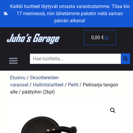
Kaikki tuotteet löytyvät omasta varastostamme. Tilaa klo
17 mennessä, niin lähetämme paketin vielä saman
päivän aikana!
0,00
€
Etusivu
/
Skoottereiden
varaosat
/
Hallintalaitteet
/
Peilit
/ Peilisarja tangon
alle / päätyihin (2kpl)