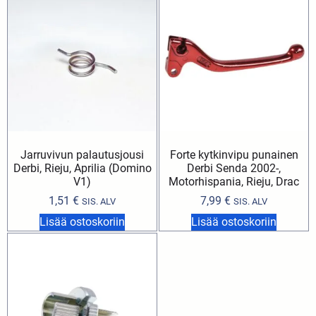
Jarruvivun palautusjousi
Forte kytkinvipu punainen
Derbi, Rieju, Aprilia (Domino
Derbi Senda 2002-,
V1)
Motorhispania, Rieju, Drac
1,51
€
7,99
€
SIS. ALV
SIS. ALV
Lisää ostoskoriin
Lisää ostoskoriin